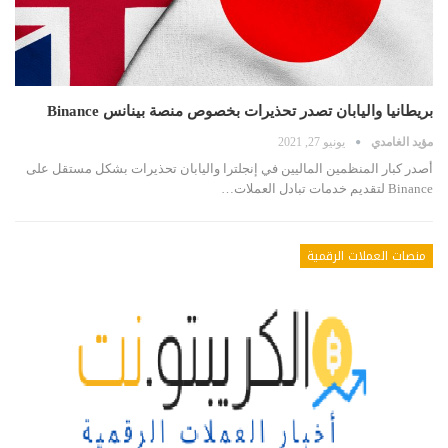
بريطانيا واليابان تصدر تحذيرات بخصوص منصة بينانس Binance
مؤيد الغامدي
يونيو 27, 2021
أصدر كبار المنظمين الماليين في إنجلترا واليابان تحذيرات بشكل مستقل على
Binance لتقديم خدمات تبادل العملات…
منصات العملات الرقمية