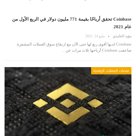
Coinbase تحقق أرباحًا بقيمة 771 مليون دولار في الربع الأول من
عام 2021
مؤيد الغامدي
مايو 14, 2021
Coinbase لديها أقوى ربع لها حتى الآن مع ارتفاع سوق العملات المشفرة.
ضاعفت Coinbase أرباحها ثلاث مرات عن…
منصات العملات الرقمية