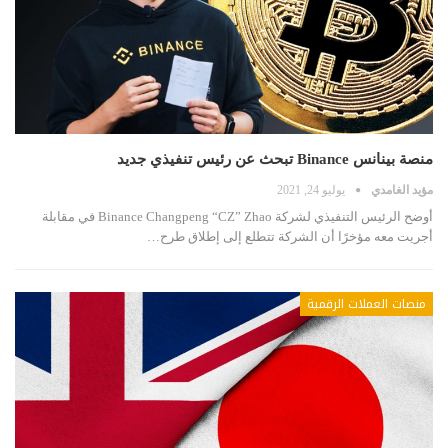
منصة بينانس Binance تبحث عن رئيس تنفيذي جديد
مؤيد الغامدي
يوليو 24, 2021
أوضح الرئيس التنفيذي لشركة Binance Changpeng “CZ” Zhao في مقابلة
أجريت معه مؤخرًا أن الشركة تتطلع إلى إطلاق طرح…
منصات العملات الرقمية