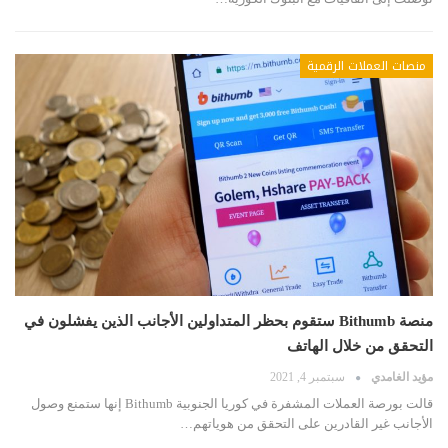
منصات العملات الرقمية
منصة Bithumb ستقوم بحظر المتداولين الأجانب الذين يفشلون في
التحقق من خلال الهاتف
مؤيد الغامدي
سبتمبر 4, 2021
قالت بورصة العملات المشفرة في كوريا الجنوبية Bithumb إنها ستمنع وصول
الأجانب غير القادرين على التحقق من هوياتهم…