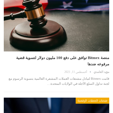
منصة Bitmex توافق على دفع 100 مليون دولار لتسوية قضية
مرفوعه ضدها
مؤيد الغامدي
أغسطس 11, 2021
قامت Bitmex لتبادل مشتقات العملات المشفرة العالمية بتسوية الرسوم مع
لجنة تداول السلع الآجلة في الولايات المتحدة…
منصات العملات الرقمية