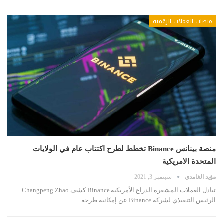
منصات العملات الرقمية
منصة بينانس Binance تخطط لطرح اكتتاب عام في الولايات
المتحدة الامريكية
مؤيد الغامدي
سبتمبر 3, 2021
تبادل العملات المشفرة الذراع الأمريكية Binance كشف Changpeng Zhao
الرئيس التنفيذي لشركة Binance عن إمكانية طرحه…