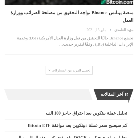
منصة بينانس Binance تواجه التحقيق من مصلحة الضرائب ووزارة
العدل
مؤيد الغامدي
مايو 13, 2021
تخضع Binance حاليًا للتحقيق من قبل وزارة العدل الأمريكية (DoJ) وخدمة
الإيرادات الداخلية (IRS) ، وفقًا لتقرير حديث…
تحميل المزيد من المشاركات
آخر المقالات
تحليل عملة بيتكوين بعد اختراق حاجز 100 الف
كم سيصبح سعر عملة #بيتكوين بعد موافقة Bitcoin ETF
تحليل عملة جوج كوين DOGE وقد يؤدي كسر هذه المقاومة إلى