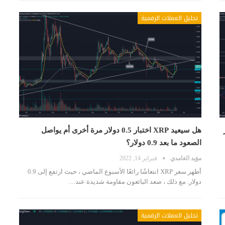
تحليل العملات الرقمية
ر
هل سيعيد XRP اختبار 0.5 دولار مرة أخرى أم يواصل
الصعود ما بعد 0.9 دولار؟
مؤيد الغامدي
فبراير 14, 2022
أظهر سعر XRP انتعاشًا رائعًا الأسبوع الماضي ، حيث ارتفع إلى 0.9
دولار. مع ذلك ، صعد البائعون مقاومة شديدة عند…
تحليل العملات الرقمية