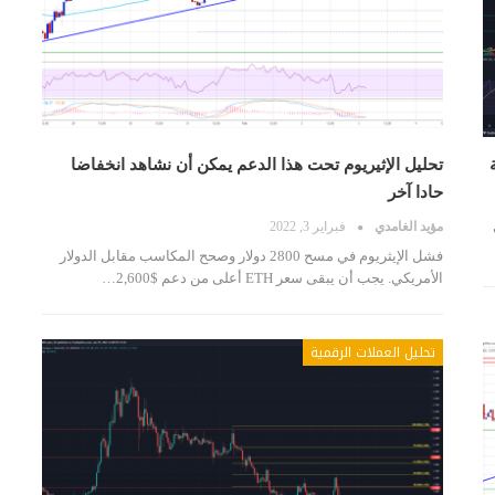
تحليل الإثيريوم تحت هذا الدعم يمكن أن نشاهد انخفاضا
حادا آخر
مؤيد الغامدي
فبراير 3, 2022
فشل الإيثريوم في مسح 2800 دولار وصحح المكاسب مقابل الدولار
الأمريكي. يجب أن يبقى سعر ETH أعلى من دعم $2,600…
تحليل العملات الرقمية