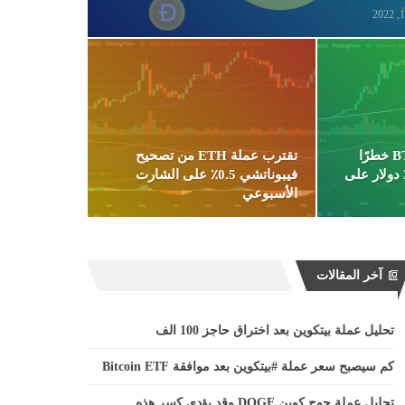
تحليل : يواجه سعر BTC خطرًا
تقترب عملة ETH من تصحيح
هبوطيًا أقل من 35000 دولار على
فيبوناتشي 0.5٪ على الشارت
الأسبوعي
آخر المقالات
تحليل عملة بيتكوين بعد اختراق حاجز 100 الف
كم سيصبح سعر عملة #بيتكوين بعد موافقة Bitcoin ETF
تحليل عملة جوج كوين DOGE وقد يؤدي كسر هذه