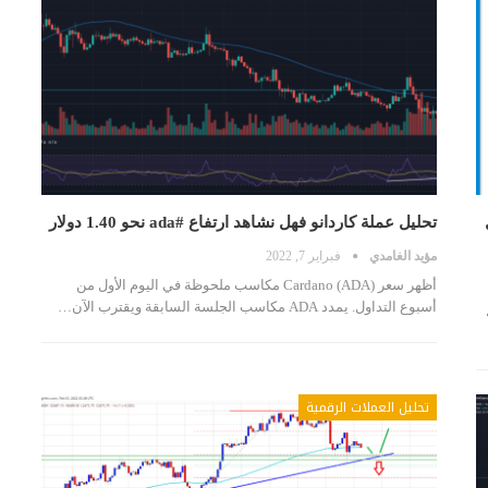
تحليل عملة كاردانو فهل نشاهد ارتفاع #ada نحو 1.40 دولار
مؤيد الغامدي
فبراير 7, 2022
أظهر سعر Cardano (ADA) مكاسب ملحوظة في اليوم الأول من
أسبوع التداول. يمدد ADA مكاسب الجلسة السابقة ويقترب الآن…
لة
تحليل العملات الرقمية