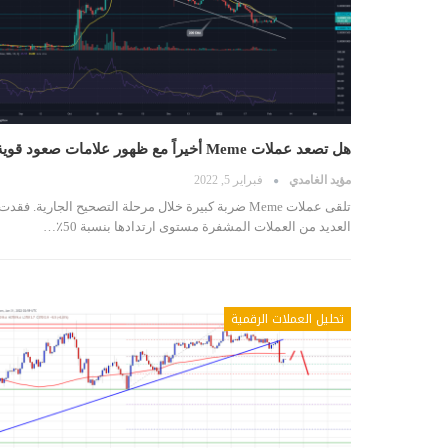
هل تصعد عملات Meme أخيراً مع ظهور علامات صعود قوية
مؤيد الغامدي
فبراير 5, 2022
تلقى عملات Meme ضربة كبيرة خلال مرحلة التصحيح الجارية. فقدت
العديد من العملات المشفرة مستوى ارتدادها بنسبة 50٪…
تحليل العملات الرقمية