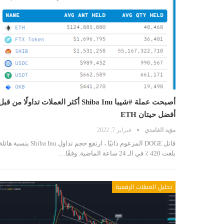
أصبحت عملة #شيبا Shiba Inu أكثر العملات تداولًا من قبل
أفضل حيتان ETH
مؤيد الغامدي
فبراير 7, 2022
قاتل DOGE المزعوم ذاتيًا ، ارتفع حجم تداول Shiba Inu بنسبة هائ
بلغت 420 ٪ في الـ 24 ساعة الماضية. وفقًا…
تحليل العملات الرقمية