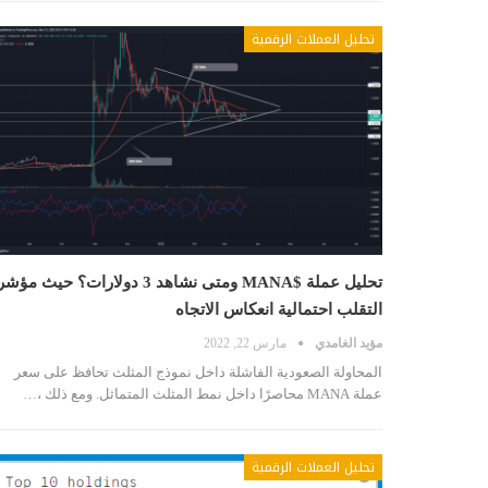
تحليل العملات الرقمية
تحليل عملة $MANA ومتى نشاهد 3 دولارات؟ حيث مؤش
التقلب احتمالية انعكاس الاتجاه
مؤيد الغامدي
مارس 22, 2022
المحاولة الصعودية الفاشلة داخل نموذج المثلث تحافظ على سعر
عملة MANA محاصرًا داخل نمط المثلث المتماثل. ومع ذلك ،…
تحليل العملات الرقمية