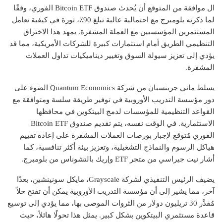
ال
موافقة
من المتوقع أن يُحدث صندوق Bitcoin ETF الفوري، وفقًا
لما ذكرته بلومبرج مع احتمالية عالية تبلغ 90٪، ثورة في كيفية تعامل
المستثمرين المؤسسيين مع العملة المشفرة. يمهد هذا الاختراق
التنظيمي الطريق أمام استثمارات كبيرة للشركات الأمريكية، مما قد
يؤدي إلى تعزيز سيولة السوق وتغيير ديناميكيات تداول العملات
المشفرة.
يسلط ماتي جرينسبان من شركة Quantum Economics الضوء على
دور مؤسسة التدريب الأوروبية في توفير طريقة سلسة ومتوافقة مع
القواعد التنظيمية للمؤسسات لدمج البيتكوين في محافظها
الاستثمارية. في الوقت نفسه، يتم تقديم صندوق Bitcoin ETF
الفوري
مُتوقع
لإجبار بورصات العملات المشفرة على إعادة تقييم
هياكل الرسوم والنماذج التشغيلية، وتعزيز بيئة أكثر تنافسية، كما
أشار نيت جيراسي من متجر ETF وإريك بالتشوناس من بلومبرج.
يضيف الرئيس التنفيذي لشركة Grayscale، مايكل سونينشين، بعدًا
آخر، مما يشير إلى أن مؤسسة التدريب الأوروبية يمكن أن تفتح حلاً
مُقدَّر
30 تريليون دولار من الثروات الموصى بها، مما يؤدي إلى توسيع
قاعدة مستثمري البيتكوين بشكل كبير. يمثل هذا تحولًا هائلاً، حيث