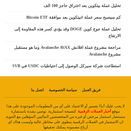
تحليل عملة بيتكوين بعد اختراق حاجز 100 الف
كم سيصبح سعر عملة #بيتكوين بعد موافقة Bitcoin ETF
تحليل عملة جوج كوين DOGE وقد يؤدي كسر هذه المقاومة إلى
الارتفاع
مراجعة مشروع عملة افلانش Avalanche AVAX وما هو مستقبل
مشروع Avalanche
استطاعت شركة سيركل الوصول إلى احتياطيات USDC في SVB
فريق العمل
سياسة الخصوصية
اتصل بنا
لا يجب عليك أبدًا تفسير أو الاعتماد على أي من المعلومات الموجودة على هذا
موقع
أخبار العملات الرقمية
كنصيحة استثمارية. نوصي بشدة باستشارة
مستشار استثمار مرخص أو غيره من المتخصصين الماليين المؤهلين مع التنوية
ان الاستثمار في العملات الرقمية ينطوي على مخاطر عالية وليست هناك اي
أرباح مضمونه يمكنك تحقيقها