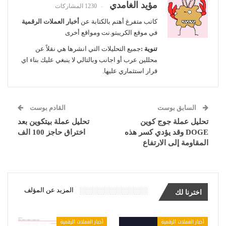
مؤيد الغامدي
1230 المشاركات
كاتب متفرغ أهتم بالكتابة عن
أخبار العملات الرقمية
في موقع الكريبتو.نت ومواقع أخرى
تنوية :
جميع التحليلات التي انشرها هي نقلاً عن
محللين عرب أو اجانب وبالتالي لا ينبغي عليك بناء اي
قرار استثماري عليها.
السابق بوست
القادم بوست
تحليل عملة جوج كوين
تحليل عملة بيتكوين بعد
DOGE وقد يؤدي كسر هذه
اختراق حاجز 100 الف
المقاومة إلى الارتفاع
المزيد عن المؤلف
اخترنا لك
أخبار العملات الرقمية
أخبار العملات الرقمية