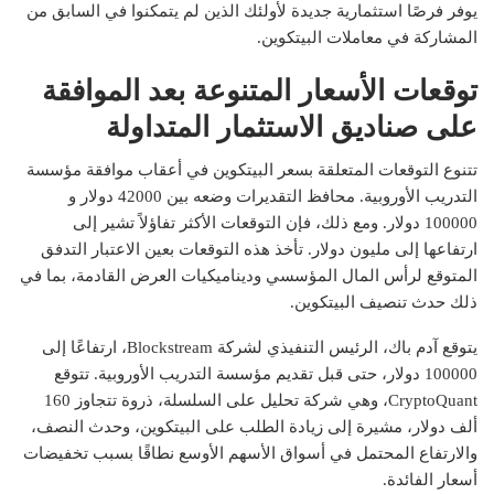
يوفر فرصًا استثمارية جديدة لأولئك الذين لم يتمكنوا في السابق من
المشاركة في معاملات البيتكوين.
توقعات الأسعار المتنوعة بعد الموافقة
على صناديق الاستثمار المتداولة
تتنوع التوقعات المتعلقة بسعر البيتكوين في أعقاب موافقة مؤسسة
التدريب الأوروبية. محافظ
التقديرات
وضعه بين 42000 دولار و
100000 دولار. ومع ذلك، فإن التوقعات الأكثر تفاؤلاً تشير إلى
ارتفاعها إلى مليون دولار. تأخذ هذه التوقعات بعين الاعتبار التدفق
المتوقع لرأس المال المؤسسي وديناميكيات العرض القادمة، بما في
ذلك حدث تنصيف البيتكوين.
يتوقع آدم باك، الرئيس التنفيذي لشركة Blockstream، ارتفاعًا إلى
100000 دولار، حتى قبل تقديم مؤسسة التدريب الأوروبية. تتوقع
CryptoQuant، وهي شركة تحليل على السلسلة، ذروة تتجاوز 160
ألف دولار، مشيرة إلى زيادة الطلب على البيتكوين، وحدث النصف،
والارتفاع المحتمل في أسواق الأسهم الأوسع نطاقًا بسبب تخفيضات
أسعار الفائدة.