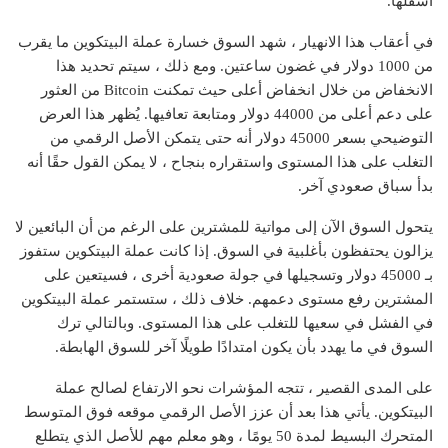
أسفلها.
في أعقاب هذا الانهيار ، شهد السوق خسارة عملة البيتكوين ما يقرب
من 1000 دولار في غضون ساعتين. ومع ذلك ، سيتم تحديد هذا
الانخفاض من خلال انخفاض أعلى حيث تمكنت Bitcoin من العثور
على دعم أعلى من 44000 دولار ومتابعة تعافيها. يُظهر هذا العرض
التوضيحي بسعر 45000 دولار أنه حتى يتمكن الأصل الرقمي من
التغلب على هذا المستوى واستقراره بنجاح ، لا يمكن القول حقًا أنه
بدأ سباق صعودي آخر.
يتحول السوق الآن إلى مواتية للمشترين على الرغم من أن البائعين لا
يزالون يحتفظون بأغلبية في السوق. إذا كانت عملة البيتكوين ستفوز
بـ 45000 دولار وتسجيلها في جولة صعودية أخرى ، فسيتعين على
المشترين رفع مستوى دعمهم. خلاف ذلك ، ستستمر عملة البيتكوين
في الفشل في سعيها للتغلب على هذا المستوى. وبالتالي ترك
السوق في ما يهدد بأن يكون امتدادًا طويلًا آخر للسوق الهابطة.
على المدى القصير ، تتجه المؤشرات نحو الارتفاع لصالح عملة
البيتكوين. يأتي هذا بعد أن عزز الأصل الرقمي موقعه فوق المتوسط ​​
المتحرك البسيط لمدة 50 يومًا ، وهو معلم مهم للأصل الذي يتطلع