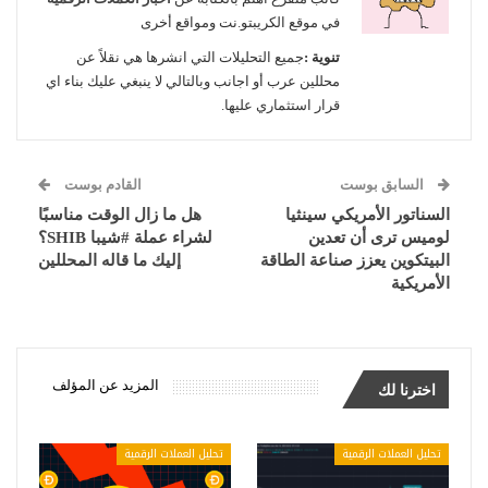
في موقع الكريبتو.نت ومواقع أخرى
تنوية :
جميع التحليلات التي انشرها هي نقلاً عن
محللين عرب أو اجانب وبالتالي لا ينبغي عليك بناء اي
قرار استثماري عليها.
السابق بوست
القادم بوست
السناتور الأمريكي سينثيا
هل ما زال الوقت مناسبًا
لوميس ترى أن تعدين
لشراء عملة #شيبا SHIB؟
البيتكوين يعزز صناعة الطاقة
إليك ما قاله المحللين
الأمريكية
المزيد عن المؤلف
اخترنا لك
تحليل العملات الرقمية
تحليل العملات الرقمية