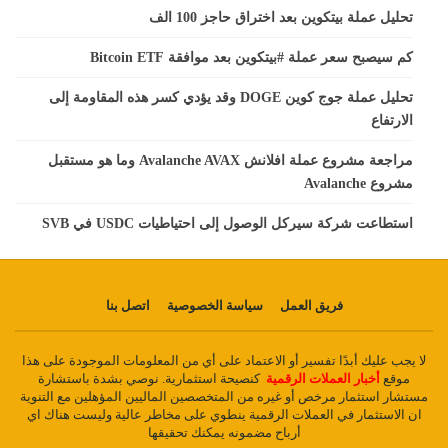
تحليل عملة بيتكوين بعد اختراق حاجز 100 الف
كم سيصبح سعر عملة #بيتكوين بعد موافقة Bitcoin ETF
تحليل عملة جوج كوين DOGE وقد يؤدي كسر هذه المقاومة إلى
الارتفاع
مراجعة مشروع عملة افلانش Avalanche AVAX وما هو مستقبل
مشروع Avalanche
استطاعت شركة سيركل الوصول إلى احتياطيات USDC في SVB
فريق العمل
سياسة الخصوصية
اتصل بنا
لا يجب عليك أبدًا تفسير أو الاعتماد على أي من المعلومات الموجودة على هذا
موقع
أخبار العملات الرقمية
كنصيحة استثمارية. نوصي بشدة باستشارة
مستشار استثمار مرخص أو غيره من المتخصصين الماليين المؤهلين مع التنوية
ان الاستثمار في العملات الرقمية ينطوي على مخاطر عالية وليست هناك اي
أرباح مضمونه يمكنك تحقيقها