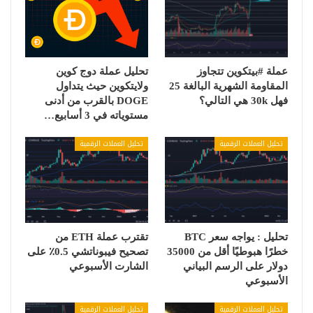
عملة #بيتكوين تتجاوز
تحليل عملة دوج كوين
المقاومة الشهرية البالغة 25
ولايتكوين حيث يتداول
فهل 30k هي التالي؟
DOGE بالقرب من أدنى
مستوياته في 3 أسابيع…
تحليل العملات الرقمية
تحليل العملات الرقمية
تحليل : يواجه سعر BTC
تقترب عملة ETH من
خطرًا هبوطيًا أقل من 35000
تصحيح فيبوناتشي 0.5٪ على
دولار على الرسم البياني
الشارت الأسبوعي
الأسبوعي
تحليل العملات الرقمية
تحليل العملات الرقمية