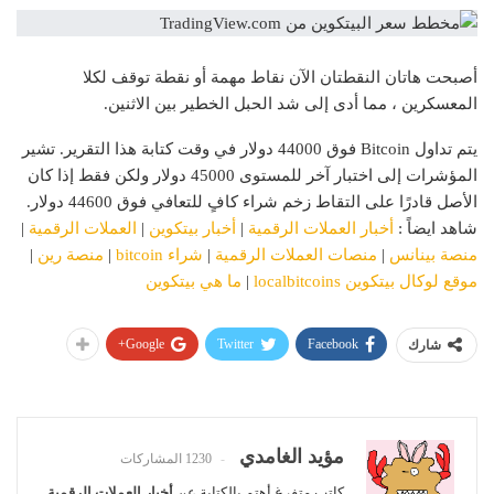
أصبحت هاتان النقطتان الآن نقاط مهمة أو نقطة توقف لكلا
المعسكرين ، مما أدى إلى شد الحبل الخطير بين الاثنين.
يتم تداول Bitcoin فوق 44000 دولار في وقت كتابة هذا التقرير. تشير
المؤشرات إلى اختبار آخر للمستوى 45000 دولار ولكن فقط إذا كان
الأصل قادرًا على التقاط زخم شراء كافٍ للتعافي فوق 44600 دولار.
شاهد ايضاً :
أخبار العملات الرقمية
|
أخبار بيتكوين
|
العملات الرقمية
|
منصة بينانس
|
منصات العملات الرقمية
|
شراء bitcoin
|
منصة رين
|
موقع لوكال بيتكوين localbitcoins
|
ما هي بيتكوين
Google+
Twitter
Facebook
شارك
مؤيد الغامدي
1230 المشاركات
كاتب متفرغ أهتم بالكتابة عن
أخبار العملات الرقمية