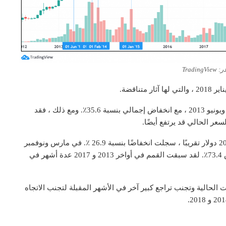
Trading
أغلق سعر البيتكوين في المنطقة الحمراء في كل من مايو ويونيو 2013 ، مع انخفاض إجمالي بنسبة 35.6٪. ومع ذلك ، فقد
في يناير 2018 ، بعد شهر من ذروة Bitcoin التي بلغت 20000 دولار تقريبًا ، سجلت انخفاضًا بنسبة 26.9 ٪. في مارس ونوفمبر
من نفس العام ، انخفض بأكثر من 30٪ منهيا العام بانخفاض 73.4٪. لقد سبقت القمم في أواخر 2013 و 2017 عدة أشهر في
الحالية وتجنب تراجع كبير آخر في الأشهر المقبلة لتجنب الاتجاه