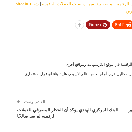
 الرقمية
|
منصة بينانس
|
منصات العملات الرقمية
|
شراء bitcoin
|
وين
Pinterest
ReddIt
الرقمية
في موقع الكريبتو.نت ومواقع أخرى
ن محللين عرب أو اجانب وبالتالي لا ينبغي عليك بناء اي قرار استثماري
القادم بوست
ا الكثير
البنك المركزي الهندي يؤكد أن الحظر المصرفي للعملات
الرقميه لم يعد صالحًا