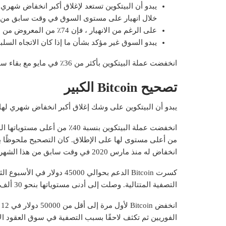
خلال انهيار على مستوى السوق في وقت سابق من ه
على الرغم من الانهيار ، فإن 74٪ من المعروض من البيتكوين و 94٪ من المعروض من الإيثيريوم هو ربح.
يبدو السوق غير مؤكد بشأن ما إذا كان الاتجاه الس
انخفضت عملة البيتكوين بأكثر من 36٪ في مايو مع بقاء ساعات حتى الإغلاق الشهري. انخفض Ethereum 9 ٪ هذا الشهر.
تصحيح Bitcoin الكبير
يبدو أن البيتكوين على وشك إغلاق أكبر انخفاض شهري لها منذ 
من أعلى مستوى لها على الإطلاق. كان التصحيح ملحوظًا 
انخفاض له منذ مارس 2020 في وقت سابق من هذا الشهر.
كسرت Bitcoin الدعم بحوالي 0
التصفية المتتالية. وصلت إلى أدنى مستوياتها بنحو 30 ألف دولار.
ا
الفوريين ثم تكثف لاحقًا بسبب التصفية في سوق العقود الآ