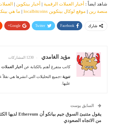
شاهد ايضاً :
أخبار العملات الرقمية
|
أخبار بيتكوين
|
العملات
منصة رين
|
موقع لوكال بيتكوين localbitcoins
|
ما هي بيتك
Google+
Twitter
Facebook
شارك
مؤيد الغامدي
1230 المشاركات
كاتب متفرغ أهتم بالكتابة عن
أخبار العملات 
تنوية :
جميع التحليلات التي انشرها هي نقلاً ع
عليها.
السابق بوست
يقول متنبئ السوق جيم بيانكو أن Ethereum لديه
من الاتجاه الصعودي