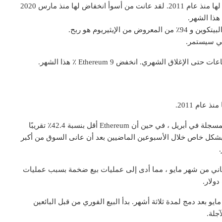
يبدو أن البيتكوين تستعد لإغلاق أكبر انخفاض شهري لها منذ عام 2011. لقد عانت من أسوأ انخفاض لها منذ مارس 2020
ذا الشهر.
لبي سيستمر.
عام 2011.
انخفضت عملة البيتكوين بنسبة 40٪ من أعلى مستوياتها المسجلة في أبريل ، في حين أن Ethereum أقل بنسبة 42.4٪ تقريبًا
بشكل خاص خلال الأسبوعين الماضيين بعد أن عانى السوق من أكبر
4500 دولار في الأسبوع الثاني من شهر مايو ، مما أدى إلى عمليات بيع ضخمة بسبب عمليات
نخفض Bitcoin لأول مرة إلى أقل من 50000 دولار في 12 مايو بعد دمج لمدة ثلاثة أشهر. بدأ البيع الفوري من قبل البائعين
جلة.