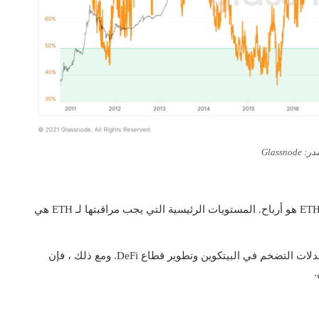
Glassnod
من ناحية أخرى ، فإن ما يقرب من 94 ٪ من المعروض من ETH هو أرباح. المستويات الرئيسية التي يجب مراقبتها لـ ETH هي
هناك بعض التفاؤل في جميع أنحاء السوق بسبب ارتفاع معدلات التضخم في البيتكوين وتطوير قطاع DeFi. ومع ذلك ، فإن