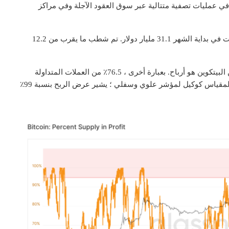
بب في عمليات تصفية متتالية عبر سوق العقود الآجلة وفي مراكز
بلغ إجمالي حجم الفائدة المفتوحة (OI) في سوق المشتقات في بداية الشهر 31.1 مليار دولار. تم شطب ما يقرب من 12.2
وفقًا لبيانات من Glassnode ، فإن 76.5 ٪ من المعروض من البيتكوين هو أرباح. بعبارة أخرى ، 76.5٪ من العملات المتداولة
أعلى سعرًا مما كانت عليه عندما تم نقلها آخر مرة. يعمل المقياس كوكيل لمؤشر علوي وسفلي ؛ يشير عرض الربح بنسبة 99٪