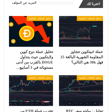
المزيد عن المؤلف
اخترنا لك
تحليل العملات الرقمية
تحليل العملات الرقمية
عملة #بيتكوين تتجاوز
تحليل عملة دوج كوين
المقاومة الشهرية البالغة 25
ولايتكوين حيث يتداول
فهل 30k هي التالي؟
DOGE بالقرب من أدنى
مستوياته في 3 أسابيع…
تحليل العملات الرقمية
تحليل العملات الرقمية
تحليل : يواجه سعر BTC
تقترب عملة ETH من