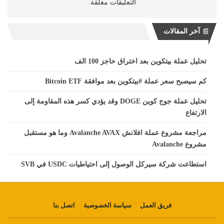
التعليقات مغلقة.
آخر المقالات
تحليل عملة بيتكوين بعد اختراق حاجز 100 الف
كم سيصبح سعر عملة #بيتكوين بعد موافقة Bitcoin ETF
تحليل عملة جوج كوين DOGE وقد يؤدي كسر هذه المقاومة إلى
الارتفاع
مراجعة مشروع عملة افلانش Avalanche AVAX وما هو مستقبل
مشروع Avalanche
استطاعت شركة سيركل الوصول إلى احتياطيات USDC في SVB
فريق العمل
سياسة الخصوصية
اتصل بنا