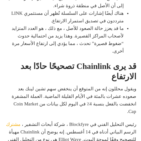
إلى أن الأصل في منطقة ذروة شراء.
هناك أيضًا إشارات على السلسلة تُظهر أن مستثمري LINK
مترددون في تصديق استمرار الارتفاع.
ما قد يعزز حالة الصعود للأصل ، مع ذلك ، هو العدد المتزايد
لأصحاب المراكز القصيرة. وهذا يزيد من احتمالية حدوث
“ضغوط قصيرة” تحدث ، مما يؤدي إلى ارتفاع الأسعار مرة
أخرى.
قد يرى Chainlink تصحيحًا حادًا بعد
الارتفاع
ويقول محللون إنه من المتوقع أن ينخفض ​​سهم تشين لينك بعد
صعوده عشرات بالمئة في الأيام القليلة الماضية. العملة المشفرة
انخفضت بالفعل بنسبة 4٪ في اليوم لكل بيانات من Coin Market
Cap.
رئيس التحليل الفني في Blockfyre ، شركة أبحاث التشفير ،
مشترك
الرسم البياني أدناه في 14 أغسطس. إنه يوضح أن Chainlink مهيأة
للتصحيح وفقًا لموجة إليوت. Elliot Wave هي نوع من التحليل الفني