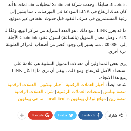
Bitcoinist سابقًا ، وجدت شركة Santiment لتحليلات blockchain أنه
كان هناك ارتفاع في LINK المودعة في البورصات ، مما يشير إلى
رغبة المستثمرين في صرف النقود قبل حدوث انخفاض غير متوقع.
ما قد يعزز LINK ، مع ذلك ، هو العدد المتزايد من مراكز البيع. وفقًا لـ
FTX ، وصل معدل التمويل (بالساعة) لسوق عقود Chainlink الآجلة
إلى -0.006٪ ، مما يشير إلى وجود أقصر من أصحاب المراكز الطويلة
مرة أخرى.
يرى بعض المتداولين أن معدلات التمويل السلبية هي علامة على
استعداد الأصل للارتفاع. ومع ذلك ، يبقى أن نرى ما إذا كان LINK
يتبع هذا الاتجاه.
شاهد ايضاً :
أخبار العملات الرقمية
|
أخبار بيتكوين
|
العملات الرقمية
|
منصة بينانس
|
منصات العملات الرقمية
|
شراء العملات الرقمية
|
منصة رين
|
موقع لوكال بيتكوين localbitcoins
|
ما هي بيتكوين
Google+
Twitter
Facebook
شارك