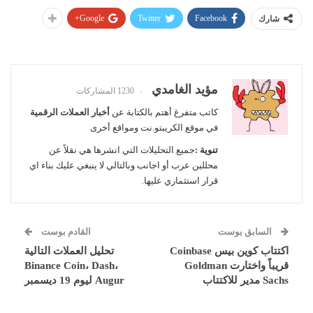
Google+
Twitter
Facebook
شارك
مؤيد الغامدي
1230 المشاركات
كاتب متفرغ أهتم بالكتابة عن
أخبار العملات الرقمية
في موقع الكريبتو.نت ومواقع أخرى
تنوية :
جميع التحليلات التي انشرها هي نقلاً عن
محللين عرب أو اجانب وبالتالي لا ينبغي عليك بناء اي
قرار استثماري عليها.
السابق بوست
القادم بوست
اكتتاب كوين بيس Coinbase
تحليل العملات التالية
قريباً واختارت Goldman
Binance Coin، Dash،
Sachs مدير للاكتتاب
Augur ليوم 19 ديسمبر