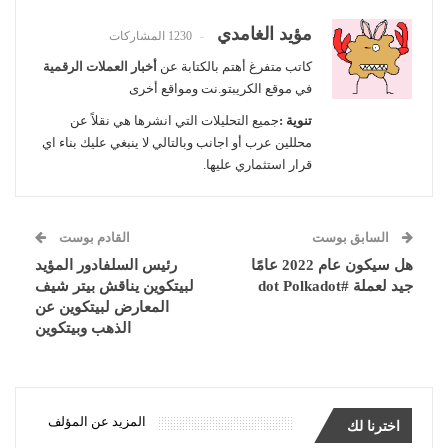
مؤيد الغامدي
1230 المشاركات
كاتب متفرغ أهتم بالكتابة عن
أخبار العملات الرقمية
في موقع الكريبتو.نت ومواقع أخرى
تنوية :
جميع التحليلات التي انشرها هي نقلاً عن
محللين عرب أو اجانب وبالتالي لا ينبغي عليك بناء اي
قرار استثماري عليها.
السابق بوست
القادم بوست
هل سيكون عام 2022 عامًا
رئيس السلفادور المؤيد
جيد لعملة #dot Polkadot
لبيتكوين يناقش بيتر شيف
المعارض لبيتكوين عن
الذهب وبيتكوين
المزيد عن المؤلف
اخترنا لك