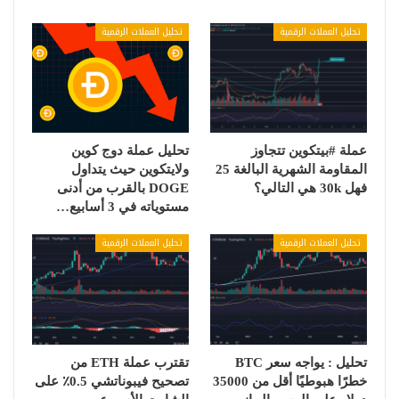
تحليل العملات الرقمية
تحليل العملات الرقمية
عملة #بيتكوين تتجاوز
تحليل عملة دوج كوين
المقاومة الشهرية البالغة 25
ولايتكوين حيث يتداول
فهل 30k هي التالي؟
DOGE بالقرب من أدنى
مستوياته في 3 أسابيع…
تحليل العملات الرقمية
تحليل العملات الرقمية
تحليل : يواجه سعر BTC
تقترب عملة ETH من
خطرًا هبوطيًا أقل من 35000
تصحيح فيبوناتشي 0.5٪ على