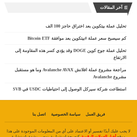
آخر المقالات
تحليل عملة بيتكوين بعد اختراق حاجز 100 الف
كم سيصبح سعر عملة #بيتكوين بعد موافقة Bitcoin ETF
تحليل عملة جوج كوين DOGE وقد يؤدي كسر هذه المقاومة إلى
الارتفاع
مراجعة مشروع عملة افلانش Avalanche AVAX وما هو مستقبل
مشروع Avalanche
استطاعت شركة سيركل الوصول إلى احتياطيات USDC في SVB
فريق العمل
سياسة الخصوصية
اتصل بنا
لا يجب عليك أبدًا تفسير أو الاعتماد على أي من المعلومات الموجودة على هذا
موقع
أخبار العملات الرقمية
كنصيحة استثمارية. نوصي بشدة باستشارة