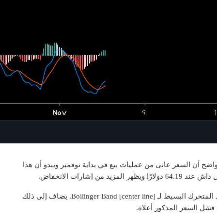
واضح أن السعر عانى من عمليات بيع في بداية نوفمبر ويبدو أن هذا
ن إشارات الانخفاض.
الإشارة الأولى هي فشل السعر في الصعود فوق المتوسط ​​المتحرك البسيط لـ Bollinger Band [center line]. يضاف إلى ذلك