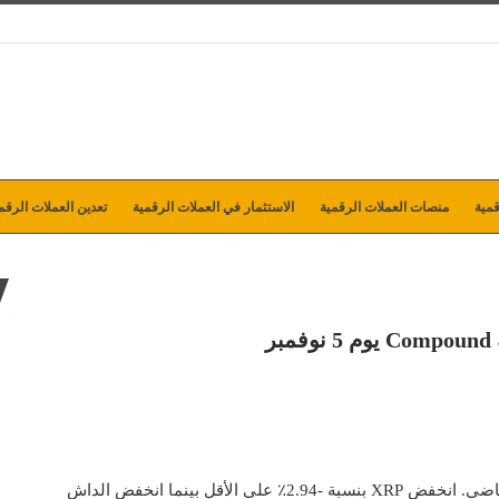
مية
منصات العملات الرقمية
الاستثمار في العملات الرقمية
تعدين العملات الرقم
و Dash و Compound سيئًا في الشهر الماضي. انخفض XRP بنسبة -2.94٪ على الأقل بينما انخفض الداش