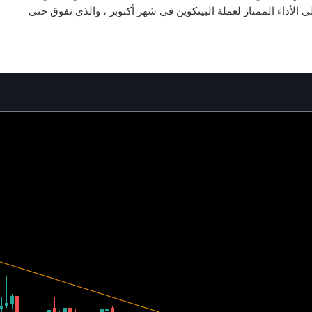
29.17٪. هذا واضح بالنظر إلى الأداء الممتاز لعملة البيتكوين في شهر أكتوبر ، والذي تفوق حتى