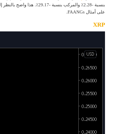
بنسبة -2.28٪ والمركب بنسبة -
على أمثال FAANGs.
XRP