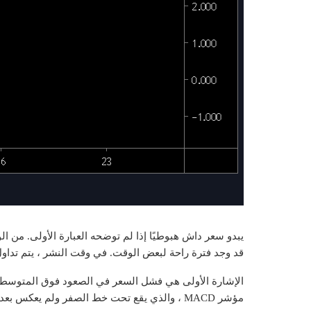
يبدو سعر داش هبوطيًا إذا لم توضحه العبارة الأولى. من ال
قد وجد فترة راحة لبعض الوقت. في وقت النشر ، يتم تداول داش عند 64.19 دولارًا ويظهر المزيد م
مؤشر MACD ، والذي يقع تحت خط الصفر ولم يعكس بعد فشل السعر المذكور أعلاه.