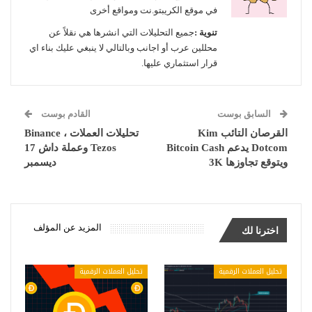
في موقع الكريبتو.نت ومواقع أخرى
تنوية :
جميع التحليلات التي انشرها هي نقلاً عن
محللين عرب أو اجانب وبالتالي لا ينبغي عليك بناء اي
قرار استثماري عليها.
السابق بوست
القادم بوست
القرصان التائب Kim
تحليلات العملات Binance ،
Dotcom يدعم Bitcoin Cash
Tezos وعملة داش 17
ويتوقع تجاوزها 3K
ديسمبر
المزيد عن المؤلف
اخترنا لك
تحليل العملات الرقمية
تحليل العملات الرقمية