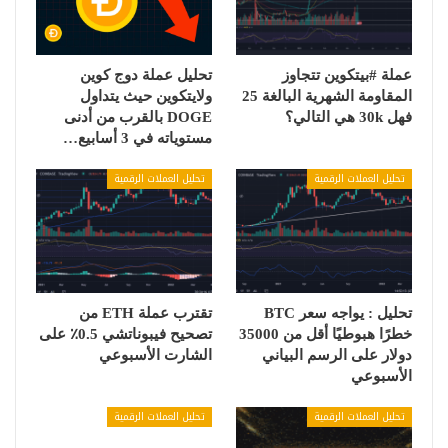
عملة #بيتكوين تتجاوز
تحليل عملة دوج كوين
المقاومة الشهرية البالغة 25
ولايتكوين حيث يتداول
فهل 30k هي التالي؟
DOGE بالقرب من أدنى
مستوياته في 3 أسابيع…
تحليل العملات الرقمية
تحليل العملات الرقمية
تحليل : يواجه سعر BTC
تقترب عملة ETH من
خطرًا هبوطيًا أقل من 35000
تصحيح فيبوناتشي 0.5٪ على
دولار على الرسم البياني
الشارت الأسبوعي
الأسبوعي
تحليل العملات الرقمية
تحليل العملات الرقمية