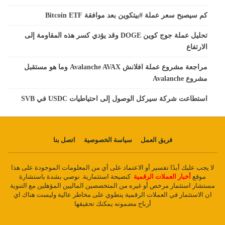
كم سيصبح سعر عملة #بيتكوين بعد موافقة Bitcoin ETF
تحليل عملة جوج كوين DOGE وقد يؤدي كسر هذه المقاومة إلى
الارتفاع
مراجعة مشروع عملة افلانش Avalanche AVAX وما هو مستقبل
مشروع Avalanche
استطاعت شركة سيركل الوصول إلى احتياطيات USDC في SVB
فريق العمل
سياسة الخصوصية
اتصل بنا
لا يجب عليك أبدًا تفسير أو الاعتماد على أي من المعلومات الموجودة على هذا
موقع
أخبار العملات الرقمية
كنصيحة استثمارية. نوصي بشدة باستشارة
مستشار استثمار مرخص أو غيره من المتخصصين الماليين المؤهلين مع التنوية
ان الاستثمار في العملات الرقمية ينطوي على مخاطر عالية وليست هناك اي
أرباح مضمونه يمكنك تحقيقها