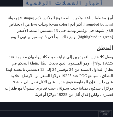
أبرز مخطط ساعة بيتكوين الموضوع المتكرر لآدم [V shape] وحواء
[rounded bottom]. أكبر آدم [cyan color] وبدأت Eve من الانخفاض
الذي شوهد في نوفمبر ويمتد حتى 13 ديسمبر. النمط الأصغر
[highlighted in green]، ومع ذلك ، بدأ في 8 ديسمبر وينتهي اليوم.
المنطق
وصل كلا هذين النموذجين إلى نهايته حيث كانا يواجهان مقاومة عند
19225 دولارًا ، وهو المستوى الذي يحدث أيضًا لنقطة التحكم في
نطاق التداول الممتد من 24 نوفمبر 24 إلى 13 ديسمبر. بالنسبة لهذا
النطاق ، سيمنع POC عند 19225 دولارًا السعر من الارتفاع. علاوة
على ذلك ، فإن المقاومة فوق هذه ، على الأقل تصل إلى 19،487
دولارًا ، ستكون بمثابة جيب سيولة ، حيث قد نرى شموعًا مع طفرات
قصيرة ، ولكن إغلاق أقل من 19225 دولارًا أو قريبًا.