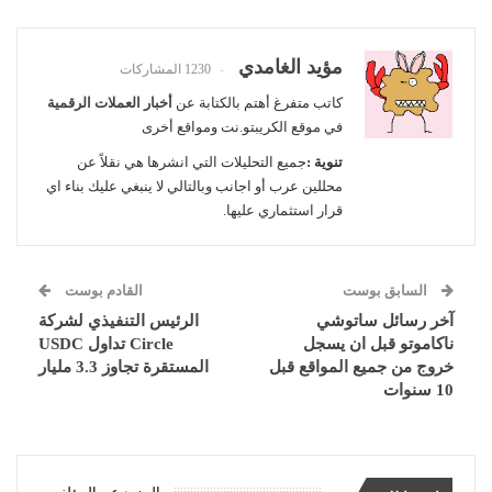
مؤيد الغامدي
1230 المشاركات
كاتب متفرغ أهتم بالكتابة عن
أخبار العملات الرقمية
في موقع الكريبتو.نت ومواقع أخرى
تنوية :
جميع التحليلات التي انشرها هي نقلاً عن
محللين عرب أو اجانب وبالتالي لا ينبغي عليك بناء اي
قرار استثماري عليها.
السابق بوست
القادم بوست
آخر رسائل ساتوشي
الرئيس التنفيذي لشركة
ناكاموتو قبل ان يسجل
Circle تداول USDC
خروج من جميع المواقع قبل
المستقرة تجاوز 3.3 مليار
10 سنوات