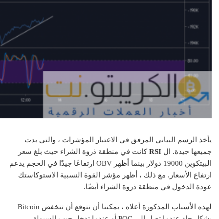
يأخذ الرسم البياني المرفق في الاعتبار المؤشرات ، والتي بدت
جميعها جيدة. ال
RSI
كانت في منطقة ذروة الشراء حيث بلغ سعر
البيتكوين 19000 دولار بينما أظهر OBV ارتفاعًا جيدًا في الحجم يدعم
ارتفاع الأسعار. مع ذلك ، أظهر مؤشر القوة النسبية الاستوكاستك
عودة الدخول في منطقة ذروة الشراء أيضًا.
لهذه الأسباب المذكورة أعلاه ، يمكننا أن نتوقع أن تنخفض Bitcoin
بشكل حاد عندما تصل إلى POC أو عندما تدخل جيب السيولة ،