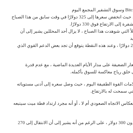
وقد تسبب هذا في تكبدها بعض الخسائر الملحوظة ، حيث انخفض سعرها إلى 325 دولارًا في وقت سابق من هذا الصباح
 الارتفاع فوق 330 دولارًا.
ً التي شوهدت هذا الصباح ، لا يزال أحد المحللين يشير إلى أن
إنه يستهدف بشكل خاص أقصى حركة هبوط إلى 270 دولارًا ، وعند هذه النقطة يتوقع أن تجد بعض الدعم القوي الذي
 الأسعار الضعيفة على مدار الأيام العديدة الماضية ، مع عدم قدرة
 على إظهار بعض علامات القوة الطفيفة اليوم ، حيث وصل سعره إلى أدنى مستوياته
لانعكاس الاتجاه الصعودي أم لا ، أو أنه مجرد ارتداد قطة ميت سيتبعه
لا يزال أحد المحللين يتوقع هبوط Ethereum نحو المنطقة دون 300 دولار ، على الرغم من أنه يشير إلى أن الانتقال إلى 270