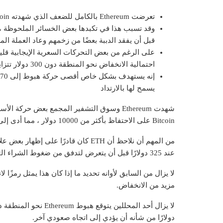
تعرضت Ethereum بالكامل للضعف الذي شهدته Bitcoin وسوق التشفير المجمع اليوم
قبل أن يفقد الدببة بعضًا من زخمهم وعاد العملة المشفرة إلى
على الرغم من بعض التحركات السعرية الإيجابية قليلا
احتمالية الانخفاض نحو المنطقة دون 300 دولار تتزايد
يسمح لها بالارتداد
شهدت Ethereum وسوق التشفير المجمع بعض حركة
Bitcoin على الاحتفاظ بأكثر من 10000 دولار ، مما أدى إلى خلق رياح معاكسة للسوق بأكمله.
من المهم أن نلاحظ أن ETH كان قادرًا
عند 325 دولارًا قبل أن يتعرض لتدفق من ضغوط الشراء التي سمحت له بالارتفاع.
لا يزال من السابق لأوانه تحديد ما إذا كان هذا يمثل رمزًا 
مزيد من الانخفاض.
دولارًا من شأنه أن يؤدي إلى اتجاه صعودي آخر.