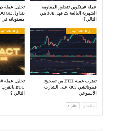
عملة #بيتكوين تتجاوز المقاومة
تحليل عملة دو
الشهرية البالغة 25 فهل 30k هي
التالي؟
مستوياته في 3 أسابيع…
تحليل العملات الرقمية
تحليل العملات الرق
تقترب عملة ETH من تصحيح
تحليل عملة #
فيبوناتشي 0.5٪ على الشارت
الأسبوعي
التالي ؟
السابق
التالي