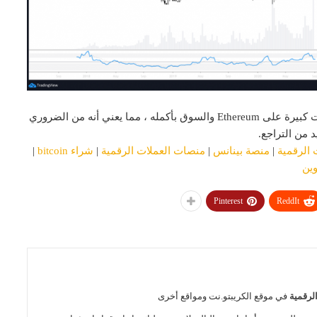
حيث من المحتمل أن يكون لاتجاهات Bitcoin التالية تأثيرات كبيرة على Ethereum والسوق بأكمله ، مما يعني أنه من الضروري
 الرقمية
|
منصة بينانس
|
منصات العملات الرقمية
|
شراء bitcoin
|
وين
Pinterest
ReddIt
الرقمية
في موقع الكريبتو.نت ومواقع أخرى