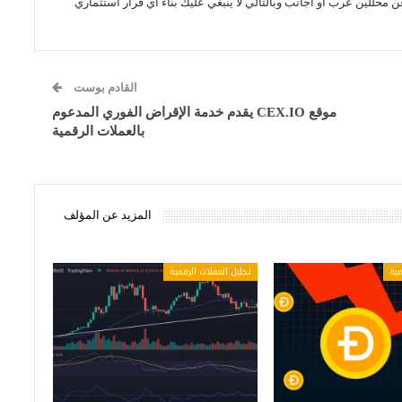
ن محللين عرب أو اجانب وبالتالي لا ينبغي عليك بناء اي قرار استثماري
القادم بوست
موقع CEX.IO يقدم خدمة الإقراض الفوري المدعوم
بالعملات الرقمية
المزيد عن المؤلف
مية
تحليل العملات الرقمية