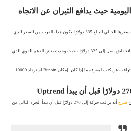
اليومية حيث يدافع الثيران عن الاتجاه
في وقت كتابة هذا التقرير ، تم تداول Ethereum بنسبة 5 ٪ بسعرها الحالي البالغ 335 دولارًا. يكون هذا بالقرب من السعر الذي
في وقت سابق اليوم ، أجبرت الدببة العملة المشفرة على انخفاض يصل إلى 325 دولارًا ، حيث وجدت بعض الدعم القوي الذي
أظهر هذا الارتداد بعض علامات التعثر بالفعل ، وكل الأنظار تراقب عن كثب لمعرفة ما إذا كان بإمكان Bitcoin استرداد 10000
شرح
أنه يراقب حركة إلى 270 دولارًا قبل أن يبدأ الجزء التالي من