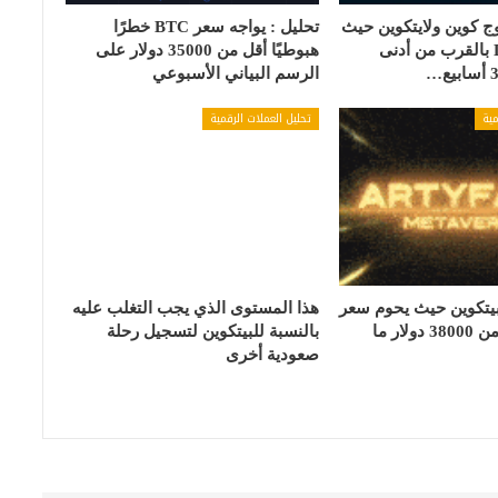
ج كوين ولايتكوين حيث
تحليل : يواجه سعر BTC خطرًا
يتداول DOGE بالقرب من أدنى
هبوطيًا أقل من 35000 دولار على
الرسم البياني الأسبوعي
مية
تحليل العملات الرقمية
بيتكوين حيث يحوم سعر
هذا المستوى الذي يجب التغلب عليه
BTC بالقرب من 38000 دولار ما
بالنسبة للبيتكوين لتسجيل رحلة
صعودية أخرى