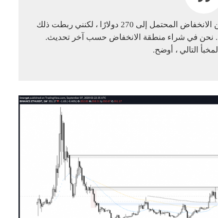
“ETH – جيد حتى الآن. مستويات جيدة. مزيد من الانخفاض المحتمل إلى 270 دولارًا ، لكنني ربطت ذلك
رًا. نحن في شراء منطقة الانخفاض حسب آخر تحديث.
مخبأ التالي ، أوضح.