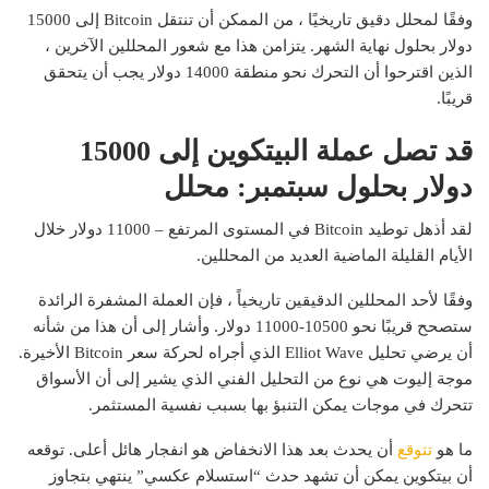
وفقًا لمحلل دقيق تاريخيًا ، من الممكن أن تنتقل Bitcoin إلى 15000
دولار بحلول نهاية الشهر. يتزامن هذا مع شعور المحللين الآخرين ،
الذين اقترحوا أن التحرك نحو منطقة 14000 دولار يجب أن يتحقق
قريبًا.
قد تصل عملة البيتكوين إلى 15000
دولار بحلول سبتمبر: محلل
لقد أذهل توطيد Bitcoin في المستوى المرتفع – 11000 دولار خلال
الأيام القليلة الماضية العديد من المحللين.
وفقًا لأحد المحللين الدقيقين تاريخياً ، فإن العملة المشفرة الرائدة
ستصحح قريبًا نحو 10500-11000 دولار. وأشار إلى أن هذا من شأنه
أن يرضي تحليل Elliot Wave الذي أجراه لحركة سعر Bitcoin الأخيرة.
موجة إليوت هي نوع من التحليل الفني الذي يشير إلى أن الأسواق
تتحرك في موجات يمكن التنبؤ بها بسبب نفسية المستثمر.
ما هو
تتوقع
أن يحدث بعد هذا الانخفاض هو انفجار هائل أعلى. توقعه
أن بيتكوين يمكن أن تشهد حدث “استسلام عكسي” ينتهي بتجاوز