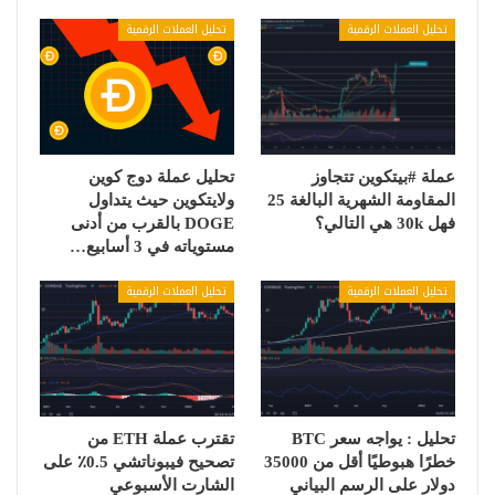
تحليل العملات الرقمية
تحليل العملات الرقمية
عملة #بيتكوين تتجاوز
تحليل عملة دوج كوين
المقاومة الشهرية البالغة 25
ولايتكوين حيث يتداول
فهل 30k هي التالي؟
DOGE بالقرب من أدنى
مستوياته في 3 أسابيع…
تحليل العملات الرقمية
تحليل العملات الرقمية
تحليل : يواجه سعر BTC
تقترب عملة ETH من
خطرًا هبوطيًا أقل من 35000
تصحيح فيبوناتشي 0.5٪ على
دولار على الرسم البياني
الشارت الأسبوعي