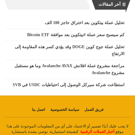
آخر المقالات
تحليل عملة بيتكوين بعد اختراق حاجز 100 الف
كم سيصبح سعر عملة #بيتكوين بعد موافقة Bitcoin ETF
تحليل عملة جوج كوين DOGE وقد يؤدي كسر هذه المقاومة إلى
الارتفاع
مراجعة مشروع عملة افلانش Avalanche AVAX وما هو مستقبل
مشروع Avalanche
استطاعت شركة سيركل الوصول إلى احتياطيات USDC في SVB
فريق العمل
سياسة الخصوصية
اتصل بنا
لا يجب عليك أبدًا تفسير أو الاعتماد على أي من المعلومات الموجودة على هذا
موقع
أخبار العملات الرقمية
كنصيحة استثمارية. نوصي بشدة باستشارة