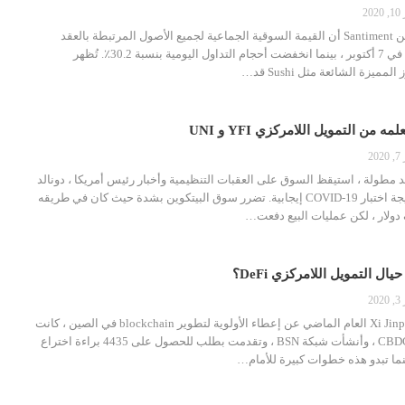
20
تُظهر أحدث البيانات من Santiment أن القيمة السوقية الجماعية لجميع الأصول المرتبطة بالعقد
انخفضت بنسبة 25.1٪ في 7 أكتوبر ، بينما انخفضت أحجام التداول اليومية بنسبة 30.2٪. تُظهر
لمميزة الشائعة مثل Sushi قد
…
 من التمويل اللامركزي YFI و UNI
20
د مطولة ، استيقظ السوق على العقبات التنظيمية وأخبار رئيس أمريكا ، دونالد
ترامب ، التي جاءت نتيجة اختبار COVID-19 إيجابية. تضرر سوق البيتكوين بشدة حيث كان في طريقه
ل التمويل اللامركزي DeFi؟
20
منذ إعلان الرئيس Xi Jinping العام الماضي عن إعطاء الأولوية لتطوير blockchain في الصين ، كانت
الدولة أول من أطلق CBDC ، وأنشأت شبكة BSN ، وتقدمت بطلب للحصول على 4435 براءة اختراع