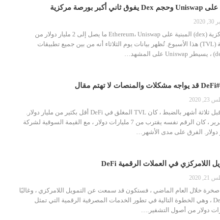
2020
جمعت البورصة اللامركزية (dex) المبنية على Ethereum، Uniswap ما يصل إلى 2 مليار دولار من
إجمالي القيمة المقفلة (TVL) هذا الأسبوع. تُظهر بيانات يوم الثلاثاء أنه من بين جميع تطبيقات
…
قال
, 2020
ضع في اعتبارك هذا - قبل ثلاثة أشهر بالضبط ، كان TVL المغلق في DeFi أقل بكثير من مليار دولار.
في وقت كتابة هذا التقرير ، كان الرقم نفسه يقترب من 7 مليارات دولار ، مع القيمة السوقية لشركة
 اللامركزي في العملات الرقمية DeFi
, 2020
 صخرة خلال العام الماضي ، فستكون قد سمعت عن التمويل اللامركزي ، وغالبًا
ما يتم اختصاره إلى DeFi ، وهي الخطوة التالية في تطور الخدمات المصرفية الرقمية التي تمثل