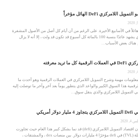
 اللامركزي DeFi الهائل مؤخراً
ع DeFi نموًا هائلاً في الأسابيع الأخيرة. على الرغم من أن أيام كل أصل من الأصول المشفرة
المرتبطة بالقطاع الذي يشهد عائدًا بنسبة 100 بالمائة كل أسبوع قد تكون قد ولت ، إلا أنه لا يزال
. هناك بعض الأسباب…
 ما تريد معرفته
علومات مهمة وشرح التمويل اللامركزي في العملات الرقمية وهو أحدث ما
رقمية هذا السوق الكبير والواعد الذي يتطور يوماً بعد آخر وآخر ما توصلت إليه
هي التمويل اللامركزي والذي ينقل سوق…
ر أمريكي
 2020
تشير الإحصاءات إلى أن اقتصاد التمويل اللامركزي (defi) قد نما بشكل كبير هذا العام حيث تجاوزت
القيمة الإجمالية المقفلة (TVL) في defi مؤخرًا 4 مليارات دولار. بين منصات dex ، والمشتقات ،