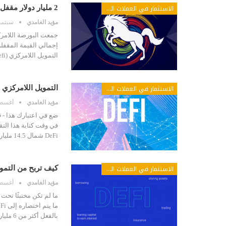
الاستثمار في العملات الرقمية
2 مليار دولار مقفل على Uniswap وحجم Dex يفوق ثاني أكبر بورصة مركزية
مؤيد الغامدي
سبتمبر 30, 
التمويل اللامركزي (defi) ، يسيطر Uniswap على المشهد
الاستثمار في العملات الرقمية
التمويل اللامركزي #DeFi قد يواجه مشكلات والمنصات لا تهتم م
مؤيد الغامدي
أغسطس 23
DeFi شمال 14.5 مليار دولار. الفرق على مدى الأشهر…
الاستثمار في العملات الرقمية
كيف تربح من التمويل
مؤيد الغامدي
أغسطس 21
ما لم تكن مختبئًا تحت
بالفعل أكثر من 6 مليارات دولار من أصول التشفير.…