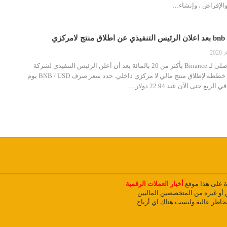
الإقراض ، وإنشاء
…
ارتفعت عملة BNB الأصلي لـ Binance بأكثر من 20 بالمائة بعد أن أعلن الرئيس التنفيذي لشركة
Changpeng Zhao عن خططه لإطلاق منتج مالي لا مركزي داخلي. حدد سعر صرف BNB / USD يوم
ع حتى الآن عند 22.94 دولار.…
دة على هذا موقع
أخبار العملات الرقمية
و غيره من المتخصصين الماليين
مخاطر عالية وليست هناك اي أرباح