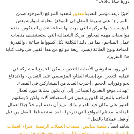
دورة حياة ASIC. ”
أخيرًا ، يعد مؤشر التعدين
التعدين
لتحديد المواقع (الموجود ضمن
“المزارع” على شريط التنقل في الموقع) محاولة لموازنة بعض
المؤسسات والمركزية التي مرت بها صناعة تعدين البيتكوين. يقدم
مواصفات مهمة لمحاور أمريكا الشمالية التي ستستضيف منصات
عمال المناجم ، بما في ذلك التكلفة لكل كيلوواط ساعة ، والقدرة
المتاحة ونوع الطاقة (تسرد أربعة مواقع من هذا القبيل في وقت كتابة
هذا التقرير).
“في رؤية ساتوشي الأصلية للتعدين ، يمكن للجميع المشاركة في
عملية التعدين. مع إضفاء الطابع المؤسسي على التعدين ، والاندفاع
نحو وفورات الحجم ، أجبرت العديد من المشاركين في الفضاء.
“يهدف موقع التعدين الجماعي إلى أن يكون بمثابة مورد لعمال
المناجم بالتجزئة الذين يرغبون في استضافة آلات ولكن لا يمكنهم
العثور على مكان جيد للقيام بذلك. نريد أن نقدم لهم حلاً جيدًا لعمال
المناجم. معظم المواقع التي ندرجها ، لقد استضفناها بالفعل من قبل
أو فعل عملائنا بالفعل “.
شاهد ايضاً :
منصة بينانس
|
منصات العملات الرقمية
|
شراء العملات
الرقمية
|
منصة رين
|
موقع لوكال بيتكوين localbitcoins
|
ما هي