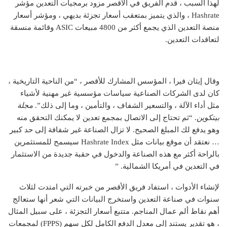
لهذا السبب ، قدم الفريق في الأقصر مزود برمجيات التعدين مؤشر
Hashrate ، والذي يتميز بمتعقب أسعار تجزئة بديهي ، ومؤشر أسعار
منصة التعدين الذي يجمع أكثر من 4800 مبيعات ASIC وقائمة منسقة
لتعاقدات التعدين.
وقال إيثان فيرا ، المؤسس المشارك للأقصر ، “من الناحية التاريخية ،
كان لدى الشركات الصناعية سياسات مؤسسية غير مهنية لأشياء
مثل أداء الآلة ، والتسعير الشفاف ، والتأمين ، وما إلى ذلك”.
مجلة
بيتكوين
. “ثم تحتاج إلى الاتصال بمجمع تعدين لا يمكنك التحقق منه
وهو يدفع لك المبلغ الصحيح. لا تزال الصناعة غير شفافة إلى حد كبير
… نعتقد أن موقع بيانات مثل Hashrate Index سيسمح للمستثمرين
بالراحة أكثر مع هذه الصناعة والدخول في حقبة جديدة من الاستثمار
في التعدين في أمريكا الشمالية. ”
لإنشاء الأدوات ، استفاد فريق الأقصر من خبرته التي امتدت لثلاث
سنوات في صناعة التعدين واستخرج البيانات التي شعر أنها ستعالج
أهم نقاط ألم عمال المناجم. متتبع أسعار التجزئة ، على سبيل المثال
، هو تقدير يستند إلى معدل الدفع الكامل لكل سهم (FPPS) لمجمعات