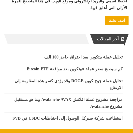
احفظ اسمي والبريد الإلكتروني وموقع الويب في هذا المتصفح للمرة
الأولى التي أعلق فيها.
آخر المقالات
تحليل عملة بيتكوين بعد اختراق حاجز 100 الف
كم سيصبح سعر عملة #بيتكوين بعد موافقة Bitcoin ETF
تحليل عملة جوج كوين DOGE وقد يؤدي كسر هذه المقاومة إلى
الارتفاع
مراجعة مشروع عملة افلانش Avalanche AVAX وما هو مستقبل
مشروع Avalanche
استطاعت شركة سيركل الوصول إلى احتياطيات USDC في SVB