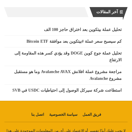
آخر المقالات
تحليل عملة بيتكوين بعد اختراق حاجز 100 الف
كم سيصبح سعر عملة #بيتكوين بعد موافقة Bitcoin ETF
تحليل عملة جوج كوين DOGE وقد يؤدي كسر هذه المقاومة إلى
الارتفاع
مراجعة مشروع عملة افلانش Avalanche AVAX وما هو مستقبل
مشروع Avalanche
استطاعت شركة سيركل الوصول إلى احتياطيات USDC في SVB
فريق العمل
سياسة الخصوصية
اتصل بنا
لا يجب عليك أبدًا تفسير أو الاعتماد على أي من المعلومات الموجودة على هذا