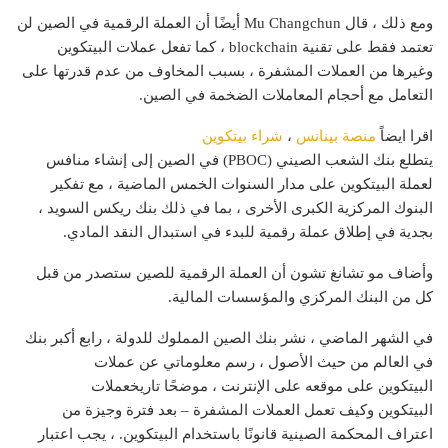
ومع ذلك ، قال Mu Changchun أيضًا أن العملة الرقمية في الصين لن
تعتمد فقط على تقنية blockchain ، كما تفعل عملات البيتكوين
وغيرها من العملات المشفرة ، بسبب المخاوف من عدم قدرتها على
التعامل مع أحجام المعاملات الضخمة في الصين.
اقرا ايضاً
منصة بينانس
،
شراء بيتكوين
يتطلع بنك الشعب الصيني (PBOC) في الصين إلى إنشاء منافس
لعملة البيتكوين على مدار السنوات الخمس الماضية ، مع تفكير
البنوك المركزية الكبرى الأخرى ، بما في ذلك بنك ريكس السويد ،
بجدية في إطلاق عملة رقمية للبدء في استبدال النقد المادي.
وأضاف مو تشانغ تشون أن العملة الرقمية للصين ستصدر من قبل
كل من البنك المركزي والمؤسسات المالية.
في الشهر الماضي ، نشر بنك الصين المملوك للدولة ، رابع أكبر بنك
في العالم من حيث الأصول ، رسم معلوماتي عن عملات
البيتكوين على موقعه على الإنترنت ، موضحًا تاريخعملات
البيتكوين وكيف تعمل العملات المشفرة – بعد فترة وجيزة من
اعتراف المحكمة الصينية قانونًا باستخدام البيتكوين. ، يجب اعتبار