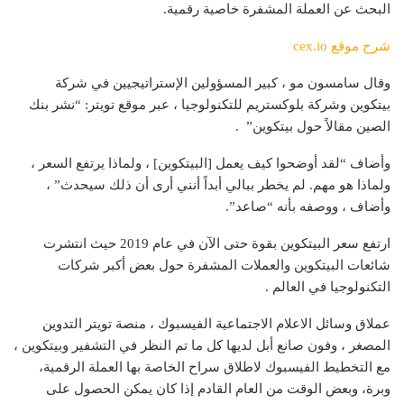
البحث عن العملة المشفرة خاصية رقمية.
شرح موقع cex.io
وقال سامسون مو ، كبير المسؤولين الإستراتيجيين في شركة
بيتكوين وشركة بلوكستريم للتكنولوجيا ، عبر موقع تويتر: “نشر بنك
الصين مقالاً حول بيتكوين” .
وأضاف “لقد أوضحوا كيف يعمل [البيتكوين] ، ولماذا يرتفع السعر ،
ولماذا هو مهم. لم يخطر ببالي أبداً أنني أرى أن ذلك سيحدث” ،
وأضاف ، ووصفه بأنه “صاعد”.
ارتفع سعر البيتكوين بقوة حتى الآن في عام 2019 حيث انتشرت
شائعات البيتكوين والعملات المشفرة حول بعض أكبر شركات
التكنولوجيا في العالم .
عملاق وسائل الاعلام الاجتماعية الفيسبوك ، منصة تويتر التدوين
المصغر ، وفون صانع أبل لديها كل ما تم النظر في التشفير وبيتكوين ،
مع التخطيط الفيسبوك لاطلاق سراح الخاصة بها العملة الرقمية،
وبرة، وبعض الوقت من العام القادم إذا كان يمكن الحصول على