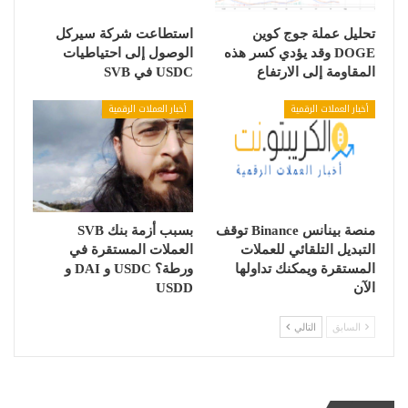
تحليل عملة جوج كوين
استطاعت شركة سيركل
DOGE وقد يؤدي كسر هذه
الوصول إلى احتياطيات
المقاومة إلى الارتفاع
USDC في SVB
أخبار العملات الرقمية
أخبار العملات الرقمية
منصة بينانس Binance توقف
بسبب أزمة بنك SVB
التبديل التلقائي للعملات
العملات المستقرة في
المستقرة ويمكنك تداولها
ورطة؟ USDC و DAI و
الآن
USDD
السابق
التالي