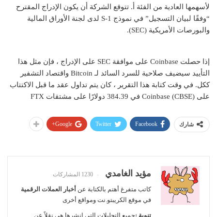
لأسهمها العادية من الفئة أ. تتوقع الشركة أن يكون الإدراج المقترح
“وفقًا لبيان التسجيل” في نموذج S-1 لدى لجنة الأوراق المالية
والبورصات الأمريكية (SEC).
إذا حصلت Coinbase على موافقة SEC على الإدراج ، فإن مثل هذا
التأييد سيضيف صلاحية للسرد السائد لـ Bitcoin واقتصاد التشفير
ككل.
في وقت كتابة هذا التقرير ، كان يتم تداول عقد ما قبل الاكتتاب
على Coinbase (CBSE) في
384.39 دولارًا
على مشتقات FTX
Google+
Twitter
Facebook
شارك
مؤيد الغامدي
1230 المشاركات
كاتب متفرغ أهتم بالكتابة عن
أخبار العملات الرقمية
في موقع الكريبتو.نت ومواقع أخرى
تنوية :
جميع التحليلات التي انشرها هي نقلاً عن