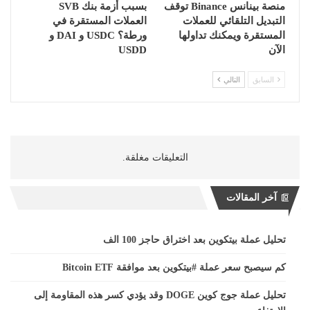
منصة بينانس Binance توقف
بسبب أزمة بنك SVB
التبديل التلقائي للعملات
العملات المستقرة في
المستقرة ويمكنك تداولها
ورطة؟ USDC و DAI و
الآن
USDD
السابق
التالي
التعليقات مغلقة.
آخر المقالات
تحليل عملة بيتكوين بعد اختراق حاجز 100 الف
كم سيصبح سعر عملة #بيتكوين بعد موافقة Bitcoin ETF
تحليل عملة جوج كوين DOGE وقد يؤدي كسر هذه المقاومة إلى