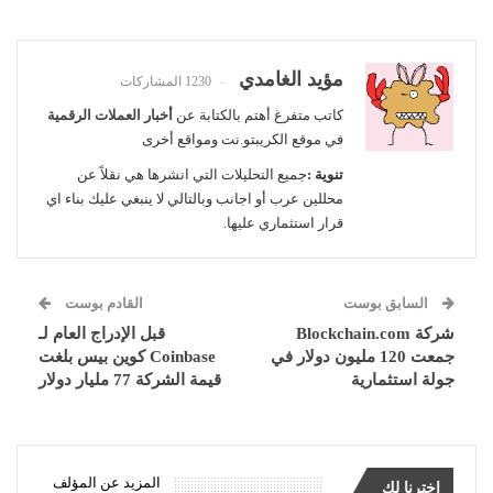
مؤيد الغامدي
1230 المشاركات
كاتب متفرغ أهتم بالكتابة عن
أخبار العملات الرقمية
في موقع الكريبتو.نت ومواقع أخرى
تنوية :
جميع التحليلات التي انشرها هي نقلاً عن
محللين عرب أو اجانب وبالتالي لا ينبغي عليك بناء اي
قرار استثماري عليها.
السابق بوست
القادم بوست
شركة Blockchain.com
قبل الإدراج العام لـ
جمعت 120 مليون دولار في
Coinbase كوين بيس بلغت
جولة استثمارية
قيمة الشركة 77 مليار دولار
المزيد عن المؤلف
اخترنا لك