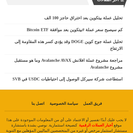
تحليل عملة بيتكوين بعد اختراق حاجز 100 الف
كم سيصبح سعر عملة #بيتكوين بعد موافقة Bitcoin ETF
تحليل عملة جوج كوين DOGE وقد يؤدي كسر هذه المقاومة إلى
الارتفاع
مراجعة مشروع عملة افلانش Avalanche AVAX وما هو مستقبل
مشروع Avalanche
استطاعت شركة سيركل الوصول إلى احتياطيات USDC في SVB
فريق العمل
سياسة الخصوصية
اتصل بنا
لا يجب عليك أبدًا تفسير أو الاعتماد على أي من المعلومات الموجودة على هذا
موقع
أخبار العملات الرقمية
كنصيحة استثمارية. نوصي بشدة باستشارة
مستشار استثمار مرخص أو غيره من المتخصصين الماليين المؤهلين مع التنوية