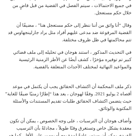
في جميع الاحتمالات ، سيتم الفصل في القضية من قبل قاضٍ من
خلال حكم مستعجل.
وقال “أنا واثق من أننا ننظر إلى حكم مستعجل هنا” ، مضيفًا أن
القضية المرفوعة ضد مدعى عليهم أفراد مثل براد جارلينجهاوس قد
تتم محاكمتها في ظل ظروف مختلفة.
في التحديث المذكور ، استند هوجان في تحليله إلى ملف قضائي
كبير تم توفيره مؤخرًا ، كشف أيضًا عن الأطر الزمنية الرئيسية
والمواعيد النهائية لمختلف الأحداث المتعلقة بالقضية.
ذكر ملف المحكمة أن اكتشاف الحقائق يجب أن يكتمل في موعد
أقصاه 2 يوليو 2021. وفقًا لهوجان ، يعد هذا “إطارًا زمنيًا ضيقًا للغاية”
حيث يتضمن اكتشاف الحقائق طلبات تقديم المستندات والأسئلة
المكتوبة والوثائق.
وأضاف هوجان أن الترسبات ، على وجه الخصوص ، يمكن أن تكون
معقدة بشكل خاص وتستغرق وقتًا طويلاً ، مجادلةً بأن الترسيب
الفردي يمكن أن يستمر عادةً لمدة يوم أو يومين على الأقل. كما هو