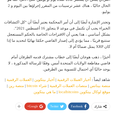
الحال حاليًا ، هناك عشر ترسيبات من المقرر إجراؤها بين اليوم و 2
يوليو.
وتجدر الإشارة أيضًا إلى أن أمر المحكمة يعتبر أيضًا أن “كل اكتشافات
الخبراء يجب أن تكتمل في موعد لا يتجاوز 16 أغسطس 2021”.
بشكل أساسي ، هذا يعني أن الاقتراحات الخاصة بالحكم المستعجل
ستتبع قريبًا ، مما يؤدي إلى إصدار القاضي حكمًا نهائيًا لتحديد ما إذا
كان XRP يمثل ضمانًا أم لا.
أخيرًا ، ذهب هوجان أيضًا إلى خطاب مشترك قدمه الطرفان أمام
قاضي مقاطعة الولايات المتحدة أمس. وفقًا للرسالة المذكورة ، لا
يوجد حاليًا أي احتمال للتسوية بين الطرفين.
شاهد ايضاً :
أخبار العملات الرقمية
|
أخبار بيتكوين
|
العملات الرقمية
|
منصة بينانس
|
منصات العملات الرقمية
|
شراء bitcoin
|
منصة رين
|
موقع لوكال بيتكوين localbitcoins
|
ما هي بيتكوين
Google+
Twitter
Facebook
شارك