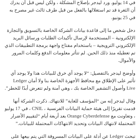
في 14 يوليو. ورد ليدجر بإصلاح المشكلة ، ولكن ليس قبل أن يدرك
أن الثغرة قد تم استغلالها بالفعل من قبل طرف ثالث غير مصرح به
في 25 يونيو.
دخل شخص ما إلى قاعدة بيانات الشركة الخاصة بالتسويق والتجارة
الإلكترونية – المستخدمة لإرسال تأكيدات الطلبات ورسائل البريد
الإلكتروني الترويجية – باستخدام مفتاح واجهة برمجة التطبيقات الذي
تم تعطيله منذ ذلك الحين. لم تتأثر معلومات الدفع وكلمات المرور
والأموال.
وأوضح ليدجر بالتفصيل: “لا يوجد أي خرق للبيانات هذا ولا يوجد أي
تأثير على الإطلاق مع محافظ الأجهزة الخاصة بنا ولا أمان Ledger
Live وأصول التشفير الخاصة بك ، وهي آمنة ولم تتعرض أبدًا للخطر”.
وقال ليدجر إنه من “المؤسف للغاية” للانتهاك. ذكرت الشركة أنها
قدمت تقريرًا إلى هيئة حماية البيانات الفرنسية ، CNIL ، في 17 يوليو
، وتعاونت مع Orange Cyberdefense بعد أربعة أيام “لتقييم الأضرار
المحتملة لانتهاك البيانات وتحديد الانتهاكات المحتملة للبيانات.”
تبحث Ledger عن أدلة على البيانات المسروقة التي يتم بيعها على