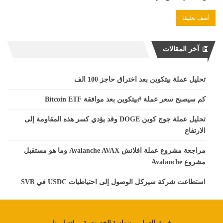
آخر المقالات
تحليل عملة بيتكوين بعد اختراق حاجز 100 الف
كم سيصبح سعر عملة #بيتكوين بعد موافقة Bitcoin ETF
تحليل عملة جوج كوين DOGE وقد يؤدي كسر هذه المقاومة إلى
الارتفاع
مراجعة مشروع عملة افلانش Avalanche AVAX وما هو مستقبل
مشروع Avalanche
استطاعت شركة سيركل الوصول إلى احتياطيات USDC في SVB
فريق العمل
سياسة الخصوصية
اتصل بنا