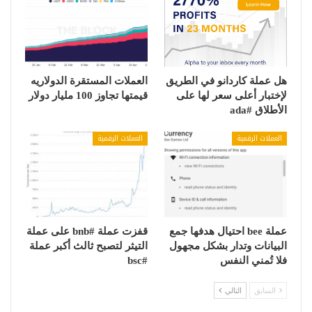
هل عملة كاردانو في الطريق
العملات المستقرة الدولاريه
لإختبار أعلى سعر لها على
قيمتها تجاوز 100 مليار دولار
الأطلاق #ada
العملات الرقمية
العملات الرقمية
عملة bee احتيال هدفها جمع
قفزت عملة #bnb على عملة
البيانات وتدار بشكل مجهول
التيثر لتصبح ثالث أكبر عملة
فلا تُمني النفس
#bsc
السابق
التالي