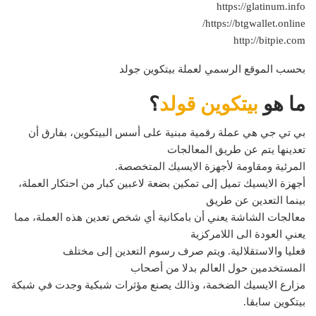
https://glatinum.info
https://btgwallet.online/
http://bitpie.com
بحسب الموقع الرسمي لعملة بيتكوين جولد
ما ھو
بیتكوین قولد
؟
بي تي جي ھي عملة رقمیة مبنیة على أسس البیتكوین، بفارق أن
تعدینھا یتم عن طریق المعالجات
المرئیة ومقاومة لأجھزة الایسیك المتخصصة.
أجھزة الایسیك تمیل إلى تمكین بضعة لاعبین كبار من احتكار العملة،
بینما التعدین عن طریق
معالجات الشاشة یعني أن بامكانیة أي شخص تعدین ھذه العملة، مما
یعني العودة الى اللامركزیة
فعلیا والاستقلالیة. ویتم صرف رسوم التعدین إلى مختلف
المستخدمین حول العالم بدلا من أصحاب
مزارع الایسیك الضخمة، وذالك یصنع مؤثرات شبكیة وجدت في شبكة
بیتكوین سابقا.