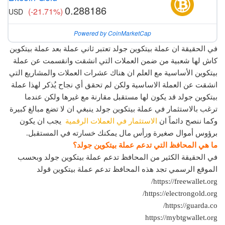
0.288186
(-21.71%)
USD
Powered by CoinMarketCap
في الحقيقة ان عملة بيتكوين جولد تعتبر ثاني عملة بعد عملة بيتكوين
كاش لها شعبية من ضمن العملات التي انشقت وانقسمت عن عملة
بيتكوين الأساسية مع العلم ان هناك عشرات العملات والمشاريع التي
انشقت عن العملة الاساسية ولكن لم تحقق أي نجاح يُذكر لهذا عملة
بيتكوين جولد قد يكون لها مستقبل مقارنة مع غيرها ولكن عندما
ترغب بالاستثمار في عملة بيتكوين جولد ينبغي ان لا تضع مبالغ كبيرة
وكما ننصح دائماً ان
الاستثمار في العملات الرقمية
يجب ان يكون
برؤوس أموال صغيرة ورأس مال يمكنك خسارته في المستقبل.
ما هي المحافظ التي تدعم عملة بيتكوين جولد؟
في الحقيقة الكثير من المحافظ تدعم عملة بيتكوين جولد وبحسب
الموقع الرسمي تجد هذه المحافظ تدعم عملة بيتكوين قولد
https://freewallet.org/
https://electrongold.org/
https://guarda.co/
https://mybtgwallet.org