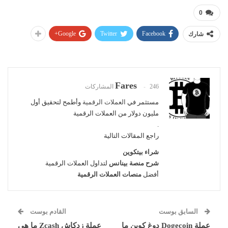
0
Google+
Twitter
Facebook
شارك
Fares
246 المشاركات
مستثمر في
العملات الرقمية
وأطمح لتحقيق أول
مليون دولار من العملات الرقمية
.
راجع المقالات التالية
شراء بيتكوين
شرح منصة بينانس
لتداول العملات الرقمية
أفضل
منصات العملات الرقمية
السابق بوست
القادم بوست
عملة Dogecoin دوغ كوين ما
عملة زدكاش Zcash ما هي