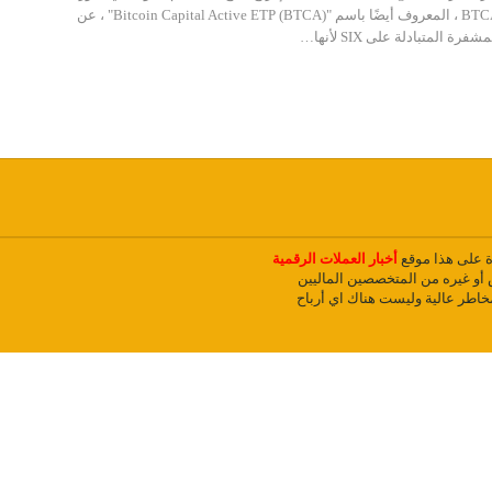
(ETP). يختلف مؤشر BTCA ، المعروف أيضًا باسم "Bitcoin Capital Active ETP (BTCA)" ، عن
…
دة على هذا موقع
أخبار العملات الرقمية
و غيره من المتخصصين الماليين
مخاطر عالية وليست هناك اي أرباح