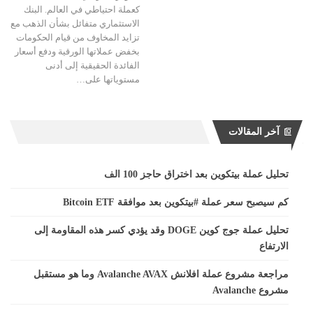
كعملة احتياطي في العالم. البنك
الاستثماري متفائل بشأن الذهب مع
تزايد المخاوف من قيام الحكومات
بخفض عملاتها الورقية ودفع أسعار
الفائدة الحقيقية إلى أدنى
مستوياتها على…
آخر المقالات
تحليل عملة بيتكوين بعد اختراق حاجز 100 الف
كم سيصبح سعر عملة #بيتكوين بعد موافقة Bitcoin ETF
تحليل عملة جوج كوين DOGE وقد يؤدي كسر هذه المقاومة إلى
الارتفاع
مراجعة مشروع عملة افلانش Avalanche AVAX وما هو مستقبل
مشروع Avalanche