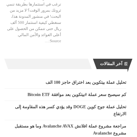
ترغب في استثمارها بطريقة تنمي
ثروتك بمرور الوقت؟ لا مزيد من
البحث! في منشور المدونة هذا،
سنغطي كيفية استثمار 500 ألف
ريال حتى تتمكن من الحصول على
أعلى العوائد والأمن المالي.
Source:…
آخر المقالات
تحليل عملة بيتكوين بعد اختراق حاجز 100 الف
كم سيصبح سعر عملة #بيتكوين بعد موافقة Bitcoin ETF
تحليل عملة جوج كوين DOGE وقد يؤدي كسر هذه المقاومة إلى
الارتفاع
مراجعة مشروع عملة افلانش Avalanche AVAX وما هو مستقبل
مشروع Avalanche