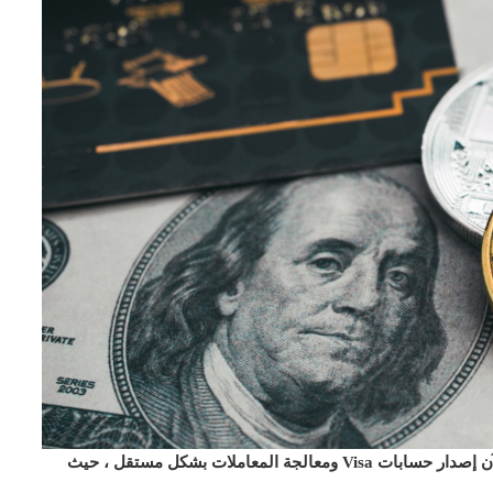
يمكن لمنصة المدفوعات المشفرة Wirex ومقرها لندن الآن إصدار حسابات Visa ومعالجة المعاملات بشكل مستقل ، حيث