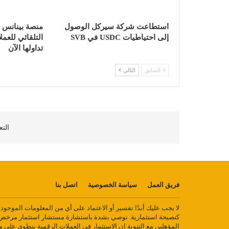
استطاعت شركة سيركل الوصول
إلى احتياطيات USDC في SVB
التلقائي للعم
تداولها الآن
السابق
التالي
التع
فريق العمل
سياسة الخصوصية
اتصل بنا
لا يجب عليك أبدًا تفسير أو الاعتماد على أي من المعلومات الموجو
كنصيحة استثمارية. نوصي بشدة باستشارة مستشار استثمار مرخص أ
المؤهلين مع التنوية ان الاستثمار في العملات الرقمية ينطوي على 