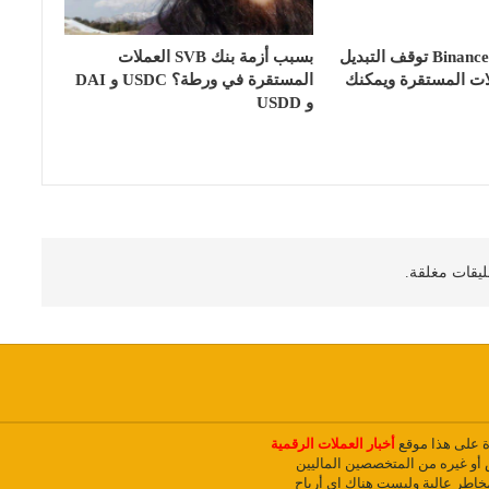
منصة بينانس Binance توقف التبديل
بسبب أزمة بنك SVB العملات
لات المستقرة ويمكنك
المستقرة في ورطة؟ USDC و DAI
و USDD
ليقات مغلقة.
دة على هذا موقع
أخبار العملات الرقمية
و غيره من المتخصصين الماليين
مخاطر عالية وليست هناك اي أرباح