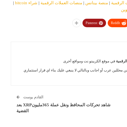
 الرقمية
|
منصة بينانس
|
منصات العملات الرقمية
|
شراء bitcoin
|
وين
Pinterest
ReddIt
الرقمية
في موقع الكريبتو.نت ومواقع أخرى
ن محللين عرب أو اجانب وبالتالي لا ينبغي عليك بناء اي قرار استثماري
القادم بوست
شاهد تحركات المحافظ ونقل عملة 365مليونXRP بعد
القضية