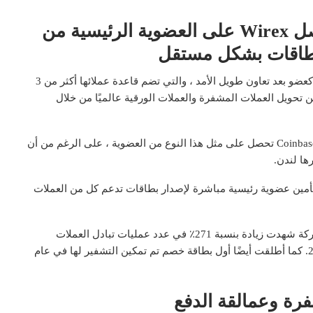
منصة المدفوعات المشفرة تحصل Wirex على العضوية الرئيسية من
وفقًا للإعلان ، تمت إضافة Wirex إلى شبكة Visa الأوروبية كعضو بعد تعاون طويل الأمد ، والتي تضم قاعدة عملائها أكثر من 3
ركة مستخدميها من تحويل العملات المشفرة والعملات الورقية عالميًا من خلال
من خلال العضوية ، أصبحت Wirex ثاني شركة تشفير بعد Coinbase تحصل على مثل هذا النوع من العضوية ، على الرغم من أن
ها لندن.
2 يوليو 2020 ، تعاونت الشركة أيضًا مع Mastercard لتأمين عضوية رئيسية مباشرة لإصدار بطاقات تدعم كل من العملات
تُظهر أحدث الأرقام التي كشفت عنها شركة Wirex أن الشركة شهدت زيادة بنسبة 271٪ في عدد عمليات تبادل العملات
المشفرة على نظامها الأساسي مقارنة بشهر ديسمبر 2019. كما أطلقت أيضًا أول بطاقة خصم تم تمكين التشفير لها في عام
رة وعمالقة الدفع