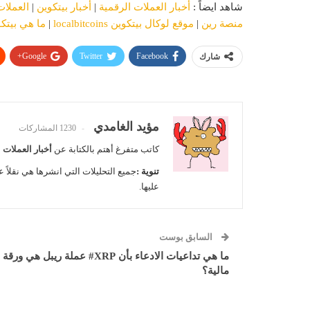
شاهد ايضاً :
أخبار العملات الرقمية
|
أخبار بيتكوين
|
العملات
منصة رين
|
موقع لوكال بيتكوين localbitcoins
|
ما هي بيتك
Google+
Twitter
Facebook
شارك
مؤيد الغامدي
1230 المشاركات
كاتب متفرغ أهتم بالكتابة عن
أخبار العملات 
تنوية :
جميع التحليلات التي انشرها هي نقلاً ع
عليها.
السابق بوست
ما هي تداعيات الادعاء بأن XRP# عملة ريبل هي ورقة
مالية؟