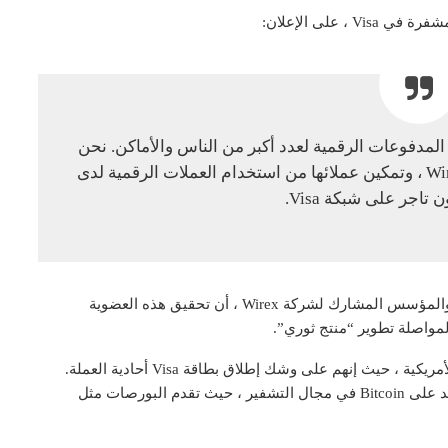
على الإعلان:
 المدفوعات الرقمية لعدد أكبر من الناس والأماكن. نحن
متحمسون للعمل مع Fintech المبتكرة مثل Wirex ، وتمكين عملائها من استخدام العملات الرقمية لدى
علاوة على ذلك ، يعتقد بافيل ماتفييف ، الرئيس التنفيذي والمؤسس المشارك لشركة Wirex ، أن تحقيق هذه العضوية
تعمل Wirex أيضًا على تمهيد الطريق للهبوط في السوق الأمريكية ، حيث إنهم على وشك إطلاق بطاقة Visa أحادية العملة.
ومع ذلك ، فإن Wirex ليس الوحيد الذي يقدم بطاقات تعتمد على Bitcoin في مجال التشفير ، حيث تقدم البورصات مثل