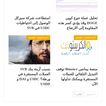
تحليل عملة جوج كوين
استطاعت شركة سيركل
DOGE وقد يؤدي كسر هذه
الوصول إلى احتياطيات
المقاومة إلى الارتفاع
USDC في SVB
أخبار العملات الرقمية
أخبار العملات الرقمية
منصة بينانس Binance توقف
بسبب أزمة بنك SVB
التبديل التلقائي للعملات
العملات المستقرة في
المستقرة ويمكنك تداولها
ورطة؟ USDC و DAI و
الآن
USDD
السابق
التالي