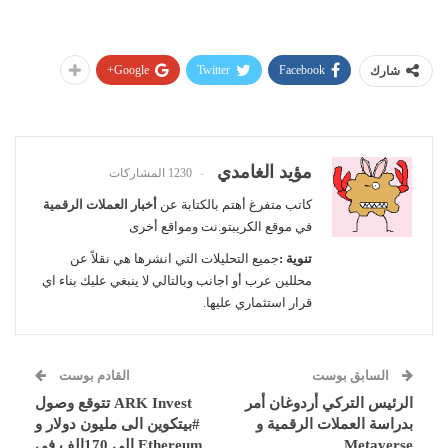
Google+
Twitter
Facebook
شارك
مؤيد الغامدي
1230 المشاركات
كاتب متفرغ أهتم بالكتابة عن
أخبار العملات الرقمية
في موقع الكريبتو.نت ومواقع أخرى
تنوية :
جميع التحليلات التي انشرها هي نقلاً عن
محللين عرب أو اجانب وبالتالي لا ينبغي عليك بناء اي
قرار استثماري عليها.
السابق بوست
القادم بوست
الرئيس التركي أردوغان أمر
ARK Invest تتوقع وصول
بدراسة العملات الرقمية و
#بيتكوين الى مليون دولار و
Metaverse
Ethereum إلى 170الف في