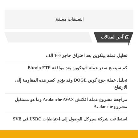
التعليقات مغلقة.
آخر المقالات
تحليل عملة بيتكوين بعد اختراق حاجز 100 الف
كم سيصبح سعر عملة #بيتكوين بعد موافقة Bitcoin ETF
تحليل عملة جوج كوين DOGE وقد يؤدي كسر هذه المقاومة إلى
الارتفاع
مراجعة مشروع عملة افلانش Avalanche AVAX وما هو مستقبل
مشروع Avalanche
استطاعت شركة سيركل الوصول إلى احتياطيات USDC في SVB