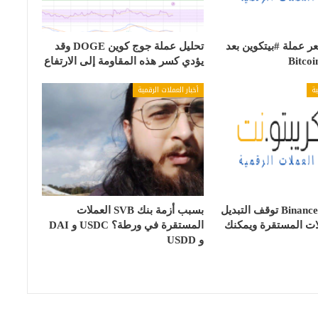
 عملة #بيتكوين بعد
تحليل عملة جوج كوين DOGE وقد
يؤدي كسر هذه المقاومة إلى الارتفاع
ية
أخبار العملات الرقمية
منصة بينانس Binance توقف التبديل
بسبب أزمة بنك SVB العملات
لات المستقرة ويمكنك
المستقرة في ورطة؟ USDC و DAI
و USDD