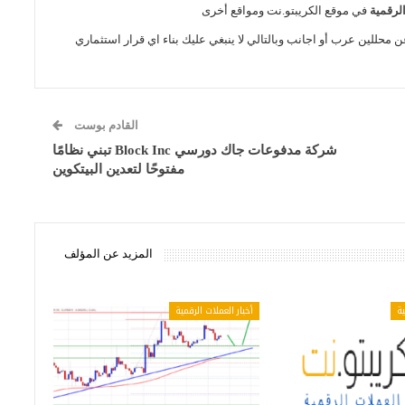
الرقمية
في موقع الكريبتو.نت ومواقع أخرى
ن محللين عرب أو اجانب وبالتالي لا ينبغي عليك بناء اي قرار استثماري
القادم بوست
شركة مدفوعات جاك دورسي Block Inc تبني نظامًا
مفتوحًا لتعدين البيتكوين
المزيد عن المؤلف
ية
أخبار العملات الرقمية