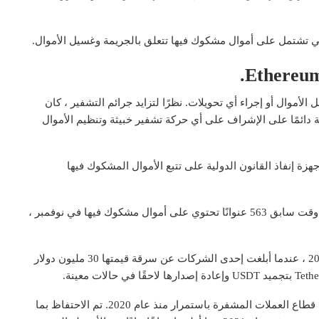
 تشتمل على أموال مشكوك فيها تتعلق بالجريمة وغسيل الأموال.
حسابات الثلاثة المجمدة بواسطة Tether من نقل الأموال أو إجراء أي تحويلات. نظرًا لتزايد جرائم التشفير ، كان
دائمًا على الإشراف على أي حركة تشفير خبيثة وتنظيم الأموال
هزة إنفاذ القانون الدولية على تتبع الأموال المشكوك فيها
من Bloxy Block Explorer ، جمد Tether في وقت سابق 563 عنوانًا تحتوي على أموال مشكوك فيها في نوفمبر ،
بدأ Tether بنشاط في حظر عناوين blockchain في عام 2017 ، عندما أبلغت إحدى الشركات عن سرقة قيمتها 30 مليون دولار
أوضح كيف ازدادت الجريمة في قطاع العملات المشفرة باستمرار منذ عام 2020. تم الاحتفاظ بما