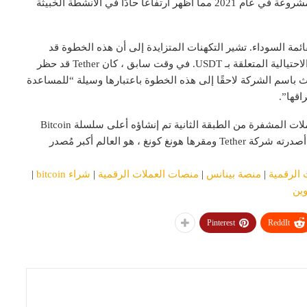
يقرب من 14 مليار دولار من الأموال من خلال عناوين غير مشروعة في عام 2021 مما أظهر ارتفاعًا حادًا في الأنشطة الخبيثة
ئمة السوداء. تشير التكهنات المتزايدة إلى أن هذه الخطوة قد
تكون تدبيرًا احترازيًا لمنع تزايد عمليات الاحتيال والأنشطة الاحتيالية المتعلقة بـ USDT. في وقت سابق ، كان Tether قد حظر
ر من USDT. أشار المتحدث باسم الشركة لاحقًا إلى هذه الخطوة باعتبارها وسيلة “للمساعدة
اقها”.
، USDT هو رمز مميز للعملات المشفرة من الطبقة الثانية تم إنشاؤه أعلى سلسلة Bitcoin
أكبر
مُصدر
 الرقمية
|
منصة بينانس
|
منصات العملات الرقمية
|
شراء bitcoin
|
وين
Pinterest
ReddIt