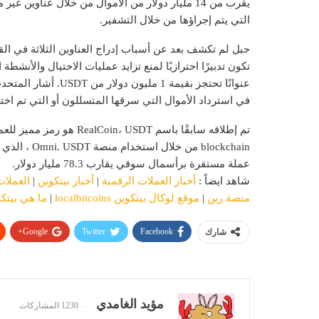
التي يتم إجراؤها من خلال التشفير.
حبل
لم تكشف بعد عن أسباب إدراج العناوين الثلاثة في القا
عنوانًا
تحتجز
بقيمة 1 مليون دولا
في استرداد الأموال التي سرقها المتسللون أو التي تم اختر
تم إطلاقه سابقًا باسم
RealCoin
blockchain من خلال استخدام منصة Omni. USDT ، الذي أصدرته شركة Tether ومقرها هونغ كونغ ، هو العالم
عملة مستقرة برأسمال سوقي يقارب 78.3 مليار دولار.
شاهد ايضاً :
أخبار العملات الرقمية
|
أخبار بيتكوين
|
العملات
منصة رين
|
موقع لوكال بيتكوين localbitcoins
|
ما هي بيتك
Google+
Twitter
Facebook
شارك
مؤيد الغامدي
1230 المشاركات