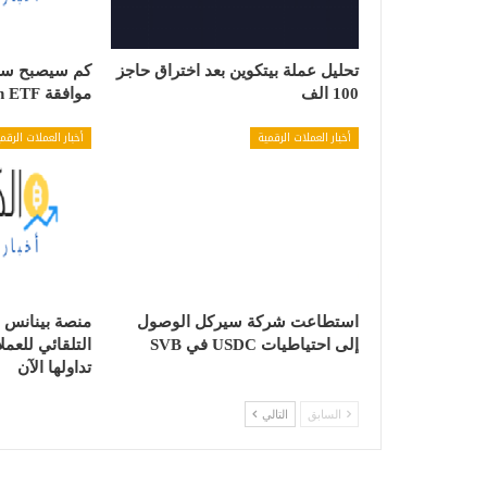
تحليل عملة بيتكوين بعد اختراق حاجز
كم سيصبح سعر
100 الف
موافقة Bitcoin ETF
أخبار العملات الرقمية
أخبار العملات الرقم
استطاعت شركة سيركل الوصول
إلى احتياطيات USDC في SVB
التلقائي للعم
تداولها الآن
السابق
التالي