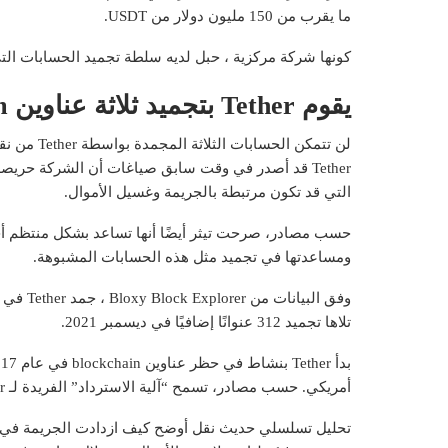
ما يقرب من 150 مليون دولار من USDT.
كونها شركة مركزية ،
حبل
لديه سلطة تجميد الحسابات التي
يقوم Tether بتجميد ثلاثة عناوين Ethereum.
لن تتمكن ال
Tether قد أصدر في وقت سابق
صياغات
أن الشركة حريصة 
التي قد تكون مرتبطة بالجريمة وغسيل الأموال.
حسب
مصادر
، صرحت تيثر أيضًا أنها تساعد بشكل منتظم أج
ومساعدتها في تجميد مثل هذه الحسابات المشبوهة.
وفق
البيانات
تلاها تجميد 312 عنوانًا إضافيًا في ديسمبر 2021.
أمريكي. حسب
مصادر
، تسمح “آلية الاسترداد” الفريدة لـ Tether بتجميد USDT وإعادة إصدارها لاحقًا في حالات معينة.
تحليل تسلسلي حديث
نقل