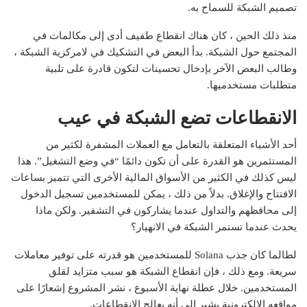
تصميم الشبكة للسماح به.
منذ ذلك الحين ، كان هناك انقطاع طفيف أدى إلى مكالمات في
المجتمع حول الشبكة. بدأ البعض في التشكيك في لامركزية الشبكة ،
وطالب البعض الآخر بإدخال تحسينات لتكون قادرة على تلبية
متطلبات مستخدميها.
الانقطاعات تضع الشبكة في عيب
أحد الأشياء المتعلقة بالتعامل مع العملات المشفرة لكثير من
المستثمرين هو القدرة على أن تكون دائمًا “في وضع التشغيل”. هذا
ليس كذلك في الكثير من الأسواق المالية الأخرى التي تتميز بساعات
الافتتاح والإغلاق. بدلاً من ذلك ، يمكن للمستخدمين تسجيل الدخول
إلى محافظهم والتداول عندما يشاركون في التشفير. ولكن ماذا
يحدث عندما تستمر الشبكة في الانهيار؟
لطالما كان جذب Solana للمستخدمين هو قدرته على توفير معاملات
سريعة. ومع ذلك ، فإن انقطاع الشبكة هو سبب متزايد لقلق
المستخدمين. خلال عطلة نهاية الأسبوع ، نشر المشروع إشعارًا على
مواقعه الإلكترونية يشير إلى أنه يعالج الانقطاعات.