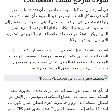
سولانا يتأرجح بسبب الانقطاعات
في أسبوع كان صعبًا بالنسبة للفضاء ، يبدو أن Solana واجه صعوبة
أكبر في مشاكل الشبكة. ليس من غير المعروف أن الشبكة تنقطع
ولها فترة تعطل. في الواقع ، مع معدل التبني ، أصبح من المتوقع إلى
حد ما حيث تتجاوز هذه الشبكات طاقاتها المتوقعة. الشيء الوحيد
الذي لم يكن متوقعًا هو عدد حالات انقطاع التيار الكهربائي المتكررة
التي كان سيحدثها سولانا.
أصبحت الشبكة البديل الطبيعي لـ ethereum بعد أن دخلت دائرة
الضوء العام الماضي. كانت الرسوم المرتفعة لـ Ethereum وأوقات
المعاملات البطيئة بمثابة ألم في الخلف لمستخدميها ومع قدوم
Solana كبديل جديد لامع ، تدفق المستخدمون عليه.
لم يأتِ هذا التبني بدون مشاكله. في مرات عديدة ، تجاوزت سعة
الشبكة ، مما تسبب في انقطاع الشبكة. في نوفمبر ، تم الإبلاغ عن
انقطاع الشبكة لمدة يوم واحد تقريبًا. يُعزى انقطاع التيار الكهربائي
لمدة 17 ساعة إلى “استنفاد الموارد” عندما تجاوز حجم TPS ما تم