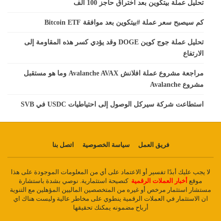
تحليل عملة بيتكوين بعد اختراق حاجز 100 الف
كم سيصبح سعر عملة #بيتكوين بعد موافقة Bitcoin ETF
تحليل عملة جوج كوين DOGE وقد يؤدي كسر هذه المقاومة إلى
الارتفاع
مراجعة مشروع عملة افلانش Avalanche AVAX وما هو مستقبل
مشروع Avalanche
استطاعت شركة سيركل الوصول إلى احتياطيات USDC في SVB
فريق العمل
سياسة الخصوصية
اتصل بنا
لا يجب عليك أبدًا تفسير أو الاعتماد على أي من المعلومات الموجودة على هذا
موقع
أخبار العملات الرقمية
كنصيحة استثمارية. نوصي بشدة باستشارة
مستشار استثمار مرخص أو غيره من المتخصصين الماليين المؤهلين مع التنوية
ان الاستثمار في العملات الرقمية ينطوي على مخاطر عالية وليست هناك اي
أرباح مضمونه يمكنك تحقيقها