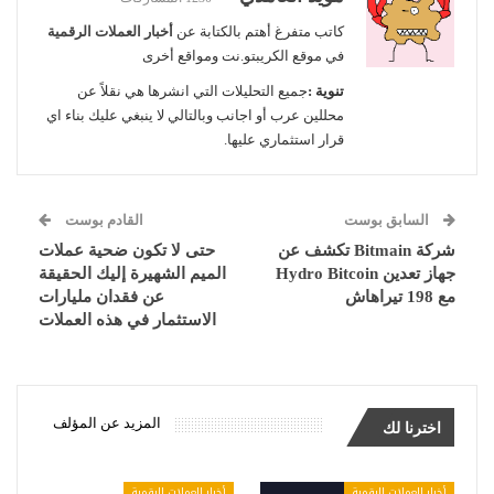
كاتب متفرغ أهتم بالكتابة عن
أخبار العملات الرقمية
في موقع الكريبتو.نت ومواقع أخرى
تنوية :
جميع التحليلات التي انشرها هي نقلاً عن
محللين عرب أو اجانب وبالتالي لا ينبغي عليك بناء اي
قرار استثماري عليها.
السابق بوست
القادم بوست
شركة Bitmain تكشف عن
حتى لا تكون ضحية عملات
جهاز تعدين Hydro Bitcoin
الميم الشهيرة إليك الحقيقة
مع 198 تيراهاش
عن فقدان مليارات
الاستثمار في هذه العملات
المزيد عن المؤلف
اخترنا لك
أخبار العملات الرقمية
أخبار العملات الرقمية