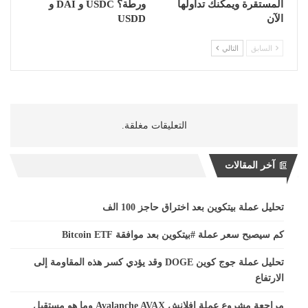
المستقرة ويمكنك تداولها
ورطة؟ USDC و DAI و
الآن
USDD
السابق
التالي
التعليقات مغلقة.
آخر المقالات
تحليل عملة بيتكوين بعد اختراق حاجز 100 الف
كم سيصبح سعر عملة #بيتكوين بعد موافقة Bitcoin ETF
تحليل عملة جوج كوين DOGE وقد يؤدي كسر هذه المقاومة إلى
الارتفاع
مراجعة مشروع عملة افلانش Avalanche AVAX وما هو مستقبل