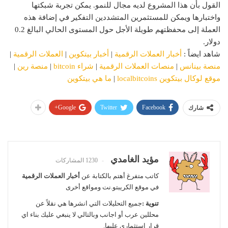
القول بأن هذا المشروع لديه مجال للنمو. يمكن تجربة شبكتها
واختبارها ويمكن للمستثمرين المتشددين التفكير في إضافة هذه
العملة إلى محفظتهم طويلة الأجل حول المستوى الحالي البالغ 0.2
دولار.
شاهد ايضاً :
أخبار العملات الرقمية
|
أخبار بيتكوين
|
العملات الرقمية
|
منصة بينانس
|
منصات العملات الرقمية
|
شراء bitcoin
|
منصة رين
|
موقع لوكال بيتكوين localbitcoins
|
ما هي بيتكوين
Google+
Twitter
Facebook
شارك
مؤيد الغامدي
1230 المشاركات
كاتب متفرغ أهتم بالكتابة عن
أخبار العملات الرقمية
في موقع الكريبتو.نت ومواقع أخرى
تنوية :
جميع التحليلات التي انشرها هي نقلاً عن
محللين عرب أو اجانب وبالتالي لا ينبغي عليك بناء اي
قرار استثماري عليها.