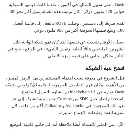
Oasis ، على سبيل المثال. في أكتوبر ، عندما كانت قيمتها السوقية
حوالي 270 مليون دولار ، كان ترتيب هذه العملة يميل أكثر نحو 200.
تقدم سريعًا إلى ديسمبر ، وصلت ROSE بالفعل إلى قائمة أفضل
100. وتبلغ قيمتها السوقية أكثر من 950 مليون دولار.
حسنًا ، الأرقام تتحدث عن نفسها. لقد كان نمو شبكة الواحة خلال
الشهرين الماضيين هائلاً للغاية. ونفس الشيء ، في الواقع ، نجح في
التأثير بشكل إيجابي على قيمة رمزه الأصلي.
فضح بنية الشبكة
قبل الشروع في معرفة سبب اهتمام المستثمرين بهذا الرمز المميز ،
من الأهمية بمكان فهم التفاصيل الجوهرية لنظامه الإيكولوجي. شبكة
Oasis عبارة عن blockchain L1 تم إنشاؤه للتمويل المفتوح
باستخدام إطار عمل SDK من Cosmos. تشبه بنية الشبكة إلى حد
بعيد تلك الموجودة في Avalanche و Polkadot. أكثر من ذلك ، لأن
تسوية العقد وطبقات الإجماع متميزة.
الآن ، من المثير للاهتمام أيضًا ملاحظة أنه إلى جانب قابلية التوسع