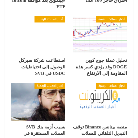
اختراق حاجز 100 الف
#بيتكوين بعد موافقة Bitcoin
ETF
أخبار العملات الرقمية
أخبار العملات الرقمية
تحليل عملة جوج كوين
استطاعت شركة سيركل
DOGE وقد يؤدي كسر هذه
الوصول إلى احتياطيات
المقاومة إلى الارتفاع
USDC في SVB
أخبار العملات الرقمية
أخبار العملات الرقمية
منصة بينانس Binance توقف
بسبب أزمة بنك SVB
التبديل التلقائي للعملات
العملات المستقرة في