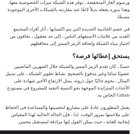
ورسوم الغاز المنخفضة ، توفر هذه الشبكة ميزات الخصوصية معها.
وهذا بدوره يجعله بديلاً لائقًا عند مقارنته بالشبكات الأخرى الموجودة
مسبقًا.
في خضم الجاذبية الجديدة التي يتم اكتسابها ، أثار أفراد المجتمع
العديد من علامات الاستفهام. الناس ، إلى حد معقول ، يخافون من
اختبار مياه الشبكة وإضافة الرمز المميز إلى محافظهم.
يستحق إعطائها فرصة؟
حسنًا ، كان تقدم الرمز المميز والشبكة خلال الشهرين الماضيين
عضويًا تمامًا وغير مدفوع بالضجيج. نشاط تطوير الشبكة ، على سبيل
المثال ، يحوم حاليًا حول ذروته. يمثل الارتفاع الأخير شهادة على
الأحداث المتزايدة الموجهة نحو التنمية النقية للمشروع في مستودع
Github الخاص به.
يعمل المطورون عادةً على مشاريع لتحسينها والمساعدة في الحفاظ
على ملاءمتها بمرور الوقت. لذا ، فإن الحالة الحالية لهذا المقياس
إيجابية للغاية ، حيث يمكن القول إنها مرادفة لمستقبل محمي.