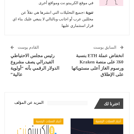
في موقع الكريبتو.نت ومواقع أخرى
تنوية :
جميع التحليلات التي انشرها هي نقلاً عن
محللين عرب أو اجانب وبالتالي لا ينبغي عليك بناء اي
قرار استثماري عليها.
السابق بوست
القادم بوست
انخفاض عملة ETH بنسبة
رئيس مجلس الاحتياطي
60٪ على منصة Kraken
الفيدرالي يصف مشروع
ورسوم الغاز أعلى مستوياتها
الدولار الرقمي بأنه “أولوية
على الإطلاق
عالية”
المزيد عن المؤلف
اخترنا لك
أخبار العملات الرقمية
أخبار العملات الرقمية