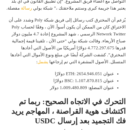
التواصل مع أعضاء فريق المشروع. “إن تطبيق القانون في أي بلد
يعتبر هذا جريمة كبرى وستتم ملاحقتك ،” شبكة بولي
رسالة
مفصلة.
يُزعم أن المخترق كتب رسائل إلى فريق شبكة Poly وشدد على أن
الاختراق كان من الممكن أن يكون أسوأ. الآن ، وفقًا لحساب Poly
Network Twitter الرسمي ، شهد المشروع إعادة 4.7 مليون دولار
صباح الأربعاء. وقالت شبكة بولي “حتى الآن ، تلقينا قيمة إجمالية
قدرها 4.772.297.675 دولارًا أمريكيًا من الأصول التي أعادها
المخترق”. كشفت الشركة أيضًا عن مبلغ ونوع الأموال التي أعادها
المتسلل. الأصول المشفرة التي تم إرجاعها
يشمل
:
عنوان ETH: 2654.946.051 دولارًا
عنوان BSC: 1،107،870.815 دولارًا
عنوان المضلع: 1،009،480.809 دولار
التحرك في الاتجاه الصحيح: ربما تم
اكتشاف هوية القراصنة ، المهاجم يريد
فك التجميد بعد إرسال USDC