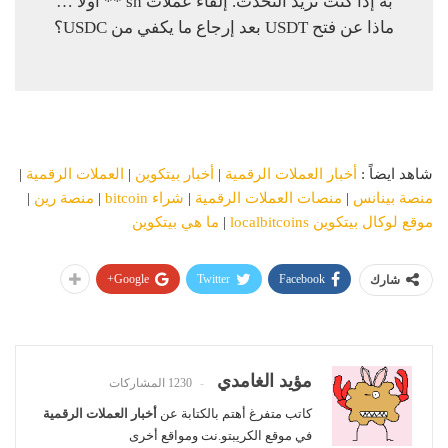
به إذا كنت تريد التحدث. إلقاء عملات sh ** أولاً …
ماذا عن فتح USDT بعد إرجاع ما يكفي من USDC؟
شاهد ايضاً :
أخبار العملات الرقمية
|
أخبار بيتكوين
|
العملات الرقمية
|
منصة بينانس
|
منصات العملات الرقمية
|
شراء bitcoin
|
منصة رين
|
موقع لوكال بيتكوين localbitcoins
|
ما هي بيتكوين
Google+
Twitter
Facebook
شارك
مؤيد الغامدي
1230 المشاركات
كاتب متفرغ أهتم بالكتابة عن
أخبار العملات الرقمية
في موقع الكريبتو.نت ومواقع أخرى