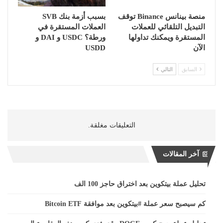
منصة بينانس Binance توقف
بسبب أزمة بنك SVB
التبديل التلقائي للعملات
العملات المستقرة في
المستقرة ويمكنك تداولها
ورطة؟ USDC و DAI و
الآن
USDD
السابق
التالي
التعليقات مغلقة.
آخر المقالات
تحليل عملة بيتكوين بعد اختراق حاجز 100 الف
كم سيصبح سعر عملة #بيتكوين بعد موافقة Bitcoin ETF