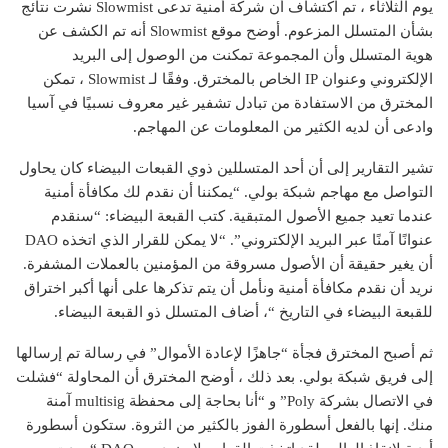
يوم الثلاثاء ، تم اكتشاف أن شركة أمنية تدعى Slowmist نشرت نتائج
بشأن المتسلل المزعوم. أوضح موقع Slowmist أنه تم الكشف عن
هوية المتسلل وأن المجموعة تمكنت من الوصول إلى البريد
الإلكتروني وعنوان IP الخاص بالمخترق. وفقًا لـ Slowmist ، تمكن
المخترق من الاستفادة من تبادل تشفير غير معروف نسبيًا في آسيا
وادعى أن لديه الكثير من المعلومات عن المهاجم.
تشير التقارير إلى أن أحد المتسللين ذوي القبعات البيضاء كان يحاول
التواصل مع مهاجم شبكة بولي. “يمكننا أن نقدم لك مكافأة أمنية
عندما تعيد جميع الأصول المتبقية. كتب القبعة البيضاء: “سنقدم
عنوانًا آمنًا عبر البريد الإلكتروني”. “لا يمكن للقرار الذي اتخذه DAO
أن يغير حقيقة أن الأصول مسروقة من المؤمنين بالعملات المشفرة.
نريد أن نقدم مكافأة أمنية ونأمل أن يتم تذكرها على أنها أكبر اختراق
للقبعة البيضاء في التاريخ “، أضاف المتسلل ذو القبعة البيضاء.
ثم أصبح المخترق فجأة “جاهزًا لإعادة الأموال” في رسالة تم إرسالها
إلى فريق شبكة بولي. بعد ذلك ، أوضح المخترق أن المحاولة “فشلت
في الاتصال بشركة Poly” و “أنا بحاجة إلى محفظة multisig آمنة
منك. إنها بالفعل أسطورة الفوز بالكثير من الثروة. ستكون أسطورة