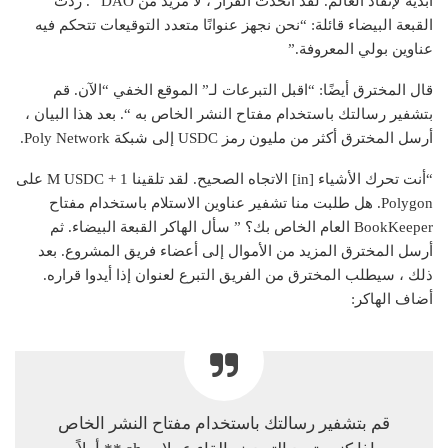
أبدية لإنقاذ العالم. لقد اتخذت القرار ، لا مزيد من DAO “. ردت
القبعة البيضاء قائلة: “نحن نجهز عنوانًا متعدد التوقيعات تتحكم فيه
عناوين بولي المعروفة.”
قال المخترق أيضًا: “اقبل التبرعات لـ” الموقع الخفي “الآن. قم
بتشفير رسالتك باستخدام مفتاح النشر الخاص به “. بعد هذا البيان ،
أرسل المخترق أكثر من مليون رمز USDC إلى شبكة Poly Network.
“أنت تحرك الأشياء [in] الاتجاه الصحيح. لقد تلقينا 1 + M USDC على
Polygon. هل طلبت منا تشفير عناوين الاستلام باستخدام مفتاح
BookKeeper العام الخاص بك؟ ” سأل الهاكر القبعة البيضاء. ثم
أرسل المخترق المزيد من الأموال إلى أعضاء فريق المشروع. بعد
ذلك ، سيطلب المخترق من الفريق التبرع لعنوان إذا أيدوا قراره.
أضاف الهاكر:
قم بتشفير رسالتك باستخدام مفتاح النشر الخاص