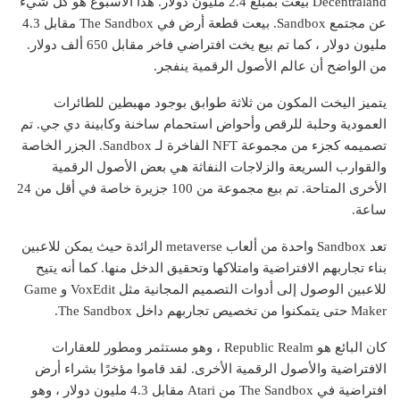
Decentraland بيعت بمبلغ 2.4 مليون دولار. هذا الأسبوع هو كل شيء
عن مجتمع Sandbox. بيعت قطعة أرض في The Sandbox مقابل 4.3
مليون دولار ، كما تم بيع يخت افتراضي فاخر مقابل 650 ألف دولار.
من الواضح أن عالم الأصول الرقمية ينفجر.
يتميز اليخت المكون من ثلاثة طوابق بوجود مهبطين للطائرات
العمودية وحلبة للرقص وأحواض استحمام ساخنة وكابينة دي جي. تم
تصميمه كجزء من مجموعة NFT الفاخرة لـ Sandbox. الجزر الخاصة
والقوارب السريعة والزلاجات النفاثة هي بعض الأصول الرقمية
الأخرى المتاحة. تم بيع مجموعة من 100 جزيرة خاصة في أقل من 24
ساعة.
تعد Sandbox واحدة من ألعاب metaverse الرائدة حيث يمكن للاعبين
بناء تجاربهم الافتراضية وامتلاكها وتحقيق الدخل منها. كما أنه يتيح
للاعبين الوصول إلى أدوات التصميم المجانية مثل VoxEdit و Game
Maker حتى يتمكنوا من تخصيص تجاربهم داخل The Sandbox.
كان البائع هو Republic Realm ، وهو مستثمر ومطور للعقارات
الافتراضية والأصول الرقمية الأخرى. لقد قاموا مؤخرًا بشراء أرض
افتراضية في The Sandbox من Atari مقابل 4.3 مليون دولار ، وهو