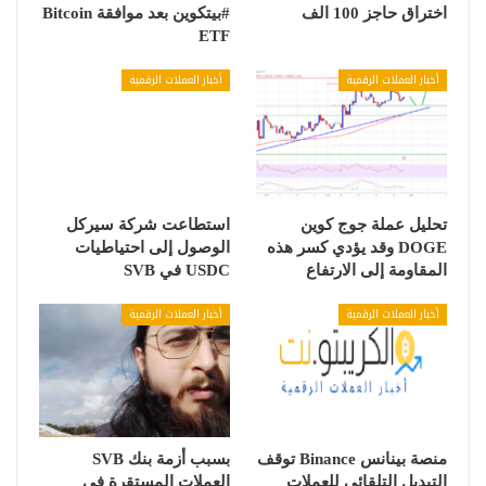
اختراق حاجز 100 الف
#بيتكوين بعد موافقة Bitcoin
ETF
أخبار العملات الرقمية
أخبار العملات الرقمية
تحليل عملة جوج كوين
استطاعت شركة سيركل
DOGE وقد يؤدي كسر هذه
الوصول إلى احتياطيات
المقاومة إلى الارتفاع
USDC في SVB
أخبار العملات الرقمية
أخبار العملات الرقمية
منصة بينانس Binance توقف
بسبب أزمة بنك SVB
التبديل التلقائي للعملات
العملات المستقرة في