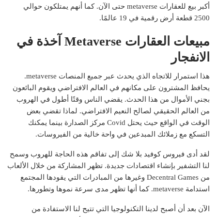
أكبر بيع للعقارات metaverse حتى الآن. كما أنهم يمتلكون حوالي
2500 قطعة أرض رقمية في 19 عالمًا.
مبيعات العقارات Metaverse آخذة في
الانفجار
هذا استمرار للاتجاه الذي يحدث عبر جميع المنصات metaverse.
يحافظ المشترون على مكانهم في العالم الافتراضي ويقوم البائعون
بجني الأموال من هذا الحدث. يقضي الناس وقتًا أطول في الهروب
من العالم الحقيقي لصالح النعيم الافتراضي. لماذا تقضي بعض
الوقت في الواقع حيث يحتل Covid مركز الصدارة بينما يمكنك
التسكع مع زملائك المبدعين في واحة خالية من الفيروسات.
لقد أدى فيروس كوفيد بلا شك إلى تفاقم هذه الحاجة للهروب وسمح
لنا التشفير بإنشاء اقتصادات جديدة.
تظهر المشاركة من خلال الألعاب
من Decentral Games وغيرها من المبادرات التي يقودها المجتمع
استدامة metaverse. كما أنها تظهر مدى سرعة نموها وتطورها.
الآن بعد أن أصبح لدينا التكنولوجيا التي تتيح لنا الاستفادة من