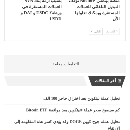
منصة بينانس Binance توقف
بسبب أزمة بنك SVB
التبديل التلقائي للعملات
العملات المستقرة في
المستقرة ويمكنك تداولها
ورطة؟ USDC و DAI و
الآن
USDD
السابق
التالي
التعليقات مغلقة.
آخر المقالات
تحليل عملة بيتكوين بعد اختراق حاجز 100 الف
كم سيصبح سعر عملة #بيتكوين بعد موافقة Bitcoin ETF
تحليل عملة جوج كوين DOGE وقد يؤدي كسر هذه المقاومة إلى
الارتفاع