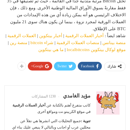
تحتل Bitcoin مرتبة متدنية جدًا في القائمة ، حيث تم تصنيفها في 35
فقط مقارنةً بسوق الأوراق المالية الوطنية الأخرى. ومع ذلك ، فإن
الاختلاف الرئيسي هو أنه يمكن زيادة أي من هذه الإمدادات من
العملات الورقية لمجرد نزوة ، بينما لن يكون هناك سوى 21 مليون
BTC على الإطلاق.
شاهد ايضاً :
أخبار العملات الرقمية
|
أخبار بيتكوين
|
العملات الرقمية
|
منصة بينانس
|
منصات العملات الرقمية
|
شراء bitcoin
|
منصة رين
|
موقع لوكال بيتكوين localbitcoins
|
ما هي بيتكوين
Google+
Twitter
Facebook
شارك
مؤيد الغامدي
1230 المشاركات
كاتب متفرغ أهتم بالكتابة عن
أخبار العملات الرقمية
في موقع الكريبتو.نت ومواقع أخرى
تنوية :
جميع التحليلات التي انشرها هي نقلاً عن
محللين عرب أو اجانب وبالتالي لا ينبغي عليك بناء اي