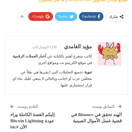
Google+
Twitter
Facebook
شارك
مؤيد الغامدي
1230 المشاركات
كاتب متفرغ أهتم بالكتابة عن
أخبار العملات الرقمية
في موقع الكريبتو.نت ومواقع أخرى
تنوية :
جميع التحليلات التي انشرها هي نقلاً عن
محللين عرب أو اجانب وبالتالي لا ينبغي عليك بناء اي
قرار استثماري عليها.
السابق بوست
القادم بوست
الهند تحقق في Binance في
إليكم القصة الكاملة وراء
قضية غسل الأموال الصينية
عودة Bitcoin Lightning
الآن #btc