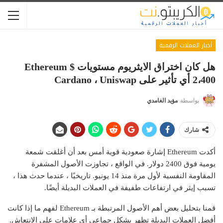
أخبار العملات الرقمية
هل كان اختراق الايثريوم مستويات Ethereum $
2،400 أي تأثير على Cardano ، Uniswap
بواسطة
مؤيد الغامدي
شارك
أكدت Ethereum إشارة صعودية قوية أمس بعد أن أغلقت شمعة
يومية فوق 2400 دولار. في الواقع ، تجاوزت الأصول المشفرة
المقاومة النفسية لأول مرة منذ 14 يونيو. تاريخيًا ، عندما حدث هذا ،
تسبب إيثر في ارتفاعات طفيفة في العملات البديلة أيضًا.
قمنا بتحليل بعض أهم الأصول المرتبطة بـ Ethereum لفهم ما إذا كانت
أفضل العملات البديلة تظهر بشكل جماعي أي علامات على الانتعاش.