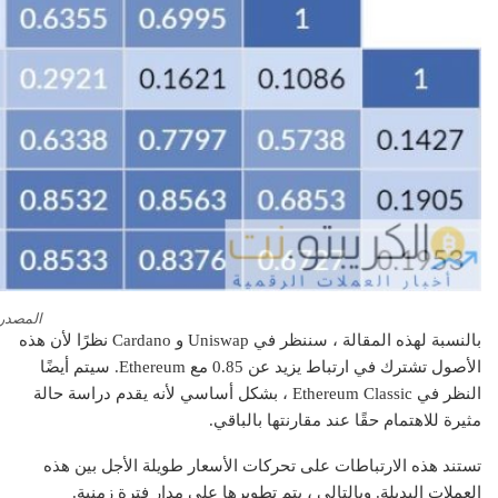
المصدر: ew
بالنسبة لهذه المقالة ، سننظر في Uniswap و Cardano نظرًا لأن هذه
الأصول تشترك في ارتباط يزيد عن 0.85 مع Ethereum. سيتم أيضًا
النظر في Ethereum Classic ، بشكل أساسي لأنه يقدم دراسة حالة
مثيرة للاهتمام حقًا عند مقارنتها بالباقي.
تستند هذه الارتباطات على تحركات الأسعار طويلة الأجل بين هذه
العملات البديلة. وبالتالي ، يتم تطويرها على مدار فترة زمنية.