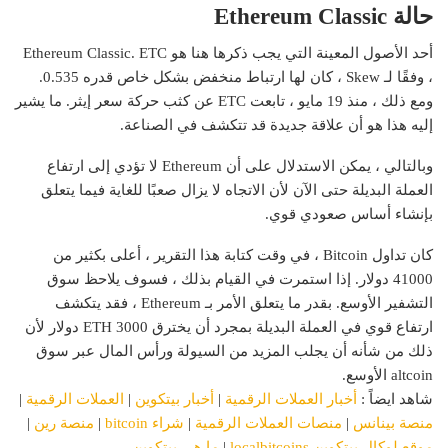
حالة Ethereum Classic
أحد الأصول المعينة التي يجب ذكرها هنا هو Ethereum Classic. ETC
، وفقًا لـ Skew ، كان لها ارتباط منخفض بشكل خاص قدره 0.535.
ومع ذلك ، منذ 19 مايو ، تابعت ETC عن كثب حركة سعر إيثر. ما يشير
إليه هذا هو أن علاقة جديدة قد تتكشف في الصناعة.
وبالتالي ، يمكن الاستدلال على أن Ethereum لا تؤدي إلى ارتفاع
العملة البديلة حتى الآن لأن الاتجاه لا يزال صعبًا للغاية فيما يتعلق
بإنشاء أساس صعودي قوي.
كان تداول Bitcoin ، في وقت كتابة هذا التقرير ، أعلى بكثير من
41000 دولار. إذا استمرت في القيام بذلك ، فسوف يلاحظ سوق
التشفير الأوسع. بقدر ما يتعلق الأمر بـ Ethereum ، فقد يتكشف
ارتفاع قوي في العملة البديلة بمجرد أن يخترق ETH 3000 دولار لأن
ذلك من شأنه أن يجلب المزيد من السيولة ورأس المال عبر سوق
altcoin الأوسع.
شاهد ايضاً :
أخبار العملات الرقمية
|
أخبار بيتكوين
|
العملات الرقمية
|
منصة بينانس
|
منصات العملات الرقمية
|
شراء bitcoin
|
منصة رين
|
موقع لوكال بيتكوين localbitcoins
|
ما هي بيتكوين