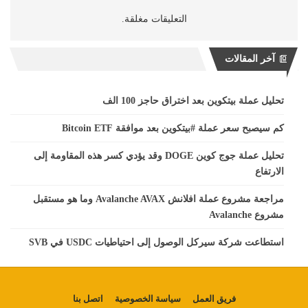
التعليقات مغلقة.
آخر المقالات
تحليل عملة بيتكوين بعد اختراق حاجز 100 الف
كم سيصبح سعر عملة #بيتكوين بعد موافقة Bitcoin ETF
تحليل عملة جوج كوين DOGE وقد يؤدي كسر هذه المقاومة إلى
الارتفاع
مراجعة مشروع عملة افلانش Avalanche AVAX وما هو مستقبل
مشروع Avalanche
استطاعت شركة سيركل الوصول إلى احتياطيات USDC في SVB
فريق العمل
سياسة الخصوصية
اتصل بنا