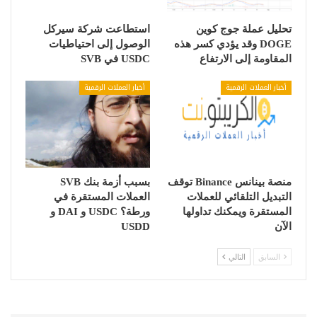
تحليل عملة جوج كوين
استطاعت شركة سيركل
DOGE وقد يؤدي كسر هذه
الوصول إلى احتياطيات
المقاومة إلى الارتفاع
USDC في SVB
أخبار العملات الرقمية
أخبار العملات الرقمية
منصة بينانس Binance توقف
بسبب أزمة بنك SVB
التبديل التلقائي للعملات
العملات المستقرة في
المستقرة ويمكنك تداولها
ورطة؟ USDC و DAI و
الآن
USDD
السابق
التالي