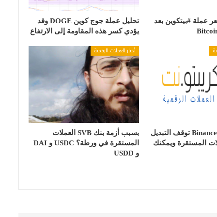
 عملة #بيتكوين بعد
تحليل عملة جوج كوين DOGE وقد
يؤدي كسر هذه المقاومة إلى الارتفاع
ية
أخبار العملات الرقمية
منصة بينانس Binance توقف التبديل
بسبب أزمة بنك SVB العملات
لات المستقرة ويمكنك
المستقرة في ورطة؟ USDC و DAI
و USDD