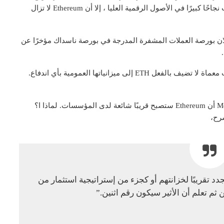
، في حين أن شركات مثل Microstrategy و Tesla قد حققت نجاحًا كبيرًا في الأصول الرقمية العليا ، إلا أن Ethereum لا تزال
ر هذه الرواية ، مع إعلان بورصة العملات المشفرة المدرجة في بورصة ناسداك مؤخرًا عن
ومع ذلك ، فإن الشركات الأخرى التي ليس لديها أي ولاءات معماة لا تضيف بالفعل ETH إلى ميزانياتها العمومية بأي اندفاع.
خلال بودكاست حديثًا ، رأى الرئيس التنفيذي لشركة Messari أن Ethereum ستصبح قريبًا شائعة لدى المؤسسات. لماذا ا؟
رح،
د تقريبًا لخزانتهم أو كجزء من إستراتيجية استثمار من
ثم تعلم أن الأثير سيكون رقم اثنين.”