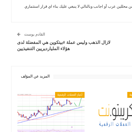
ن محللين عرب أو اجانب وبالتالي لا ينبغي عليك بناء اي قرار استثماري
القادم بوست
لازال الذهب وليس عملة #بيتكوين هي المفضلة لدى
هؤلاء المليارديريين التنفيذيين
المزيد عن المؤلف
ية
أخبار العملات الرقمية