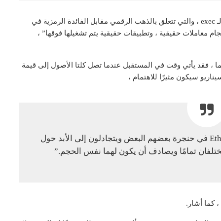
كما أن الأمر يتعلق أيضًا بعروض القيمة الخاصة بهم ، وفقًا لـ exec ، والتي تتعلق بالذهب الرقمي مقابل الفائدة الرمزية في
لي”. وبهذا المعنى ، فإن “Ethereum لديها أحجام معاملات حقيقية ، وتطبيقات حقيقية يتم تشغيلها فوقها” ،
ا ، فقد يأتي وقت في المستقبل عندما تصل كلتا الأصول إلى قيمة
اريو سيكون مثيرًا للاهتمام ،
“سيكون لديك متطرفون من Bitcoin و Ethereum في حنجرة بعضهم البعض ويتجادلون إلى الأبد حول
لفان تمامًا ويصادف أن يكون لهما نفس الحجم.”