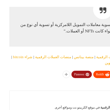
ائز النهائي في تسوية معاملات التمويل اللامركزية أو تسوية أي نوع من
N أو العملات.”
 الرقمية
|
منصة بينانس
|
منصات العملات الرقمية
|
شراء bitcoin
|
وين
Pinterest
ReddIt
الرقمية
في موقع الكريبتو.نت ومواقع أخرى