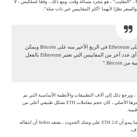
بالنسبة للعديد من المؤيدين ، فإن تقليب Ethereum Bitcoin ، “التقليب” ، هو مجرد مسألة وقت. ومع ذلك ، وفقًا لسلكيس ، لا
السعر نظرًا لأنهما “أكثر المقاييس غير ذات صلة”.
“حتى على Coinbase ، رأينا حجم تداول أكبر على Ethereum في الربع الأخير منه على Bitcoin ويمكن
للمرء أن يجادل بوضوح مع حجم المعاملات أو أي عدد آخر من المقاييس التي تعتبر Ethereum بالفعل
 Bitcoin.”
blockcha استخدامًا في العالم ، ويرجع ذلك إلى آلاف التطبيقات والأنظمة الأساسية التي تم
إنشاؤها فوقها. نظرًا لأن الدفع على الشبكة يتم من خلال رمزها الأصلي ، كان حجم معاملات ETH بشكل طبيعي أعلى من
ومع ذلك ، لم يكن المحلل هو كل الثناء على Ethereum. بينما يبدو أن ETH 2.0 على وشك الحدوث ، يعتقد Selkis أن انتقاله