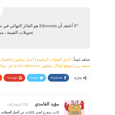
“لا أعتقد أن Ethereum هو الف
تحويلات القيمة ، سواء كانت FTs
شاهد ايضاً :
أخبار العملات الرقمية
|
أخبار بيتكوين
|
العملات
منصة رين
|
موقع لوكال بيتكوين localbitcoins
|
ما هي بيتك
Google+
Twitter
Facebook
شارك
مؤيد الغامدي
1230 المشاركات
كاتب متفرغ أهتم بالكتابة عن
أخبار العملات 