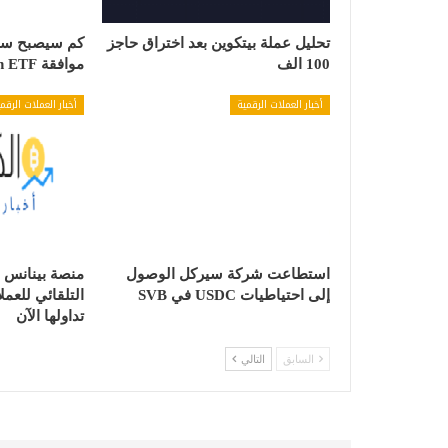
تحليل عملة بيتكوين بعد اختراق حاجز
كم سيصبح سعر
100 الف
موافقة Bitcoin ETF
أخبار العملات الرقمية
أخبار العملات الرقم
استطاعت شركة سيركل الوصول
إلى احتياطيات USDC في SVB
التلقائي للعم
تداولها الآن
السابق
التالي