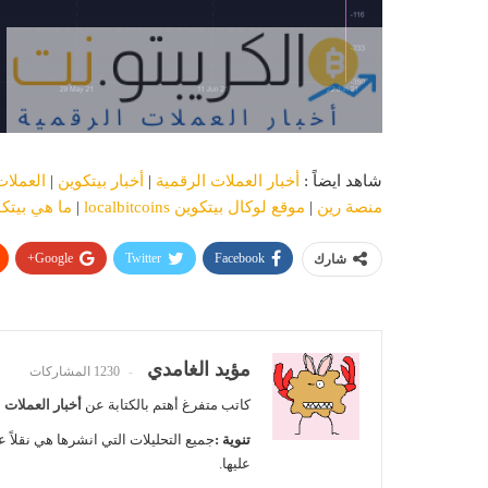
شاهد ايضاً :
أخبار العملات الرقمية
|
أخبار بيتكوين
|
العملات
منصة رين
|
موقع لوكال بيتكوين localbitcoins
|
ما هي بيتك
Google+
Twitter
Facebook
شارك
مؤيد الغامدي
1230 المشاركات
كاتب متفرغ أهتم بالكتابة عن
أخبار العملات 
تنوية :
جميع التحليلات التي انشرها هي نقلاً ع
عليها.