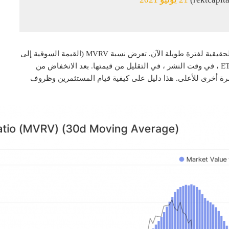
علاوة على ذلك ، تم تقييم ETH باستمرار بأقل من قيمته الحقيقية لفترة طويلة الآن. تعرض نسبة MVRV (القيمة السوقية إلى
القيمة المحققة) مدى قيمة أحد الأصول ، واستمر تقدير ETH ، في وقت النشر ، في التقليل من قيمتها. بعد الانخفاض من
ة أخرى للأعلى. هذا دليل على كيفية قيام المستثمرين وظروف