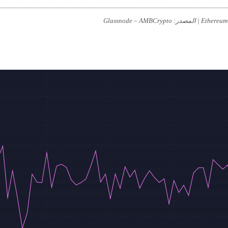
Ethereu
| المصدر: Glassnode – AMBCrypto