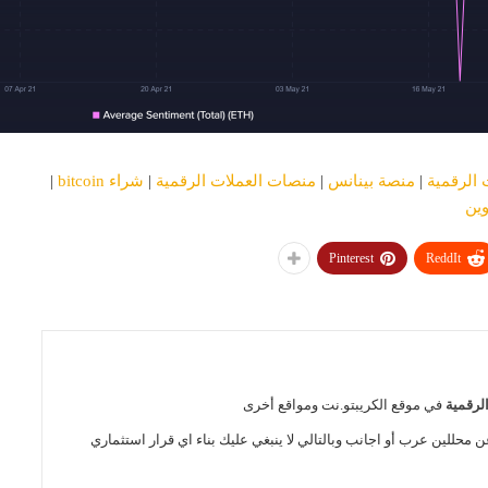
 الرقمية
|
منصة بينانس
|
منصات العملات الرقمية
|
شراء bitcoin
|
وين
Pinterest
ReddIt
الرقمية
في موقع الكريبتو.نت ومواقع أخرى
ن محللين عرب أو اجانب وبالتالي لا ينبغي عليك بناء اي قرار استثماري