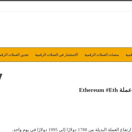
مية
منصات العملات الرقمية
الاستثمار في العملات الرقمية
تعدين العملات الرقم
Ethere
حققت Ethereum مكاسب كبيرة منذ أقل من 24 ساعة بعد ارتفاع العملة البديلة من 1788 دولارًا إلى 1995 دولارًا في يوم واحد.