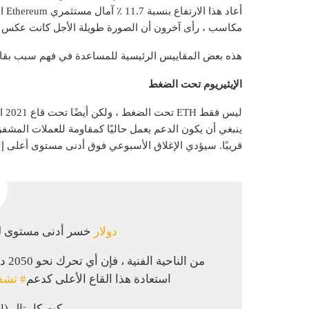
أعا
مكاسب ، رأى آخرون أن الصورة طويلة الأجل كانت عكس 
هذه بعض المقاييس الرئيسية للمساعدة في فهم سبب بقاء مجتمع مستثم
الإيثيريوم تحت الضغط
ليس
قريبًا. سيؤدي الإغلاق الأسبوعي فوق أدنى مستوى أعلى إلى بدء حركة ETH المتجهة 
ETH دولار
خسر أدنى مستوى له في 2021 الأسب
من الناحية الفنية ، فإن أي تحرك نحو 2050 دولارًا تقريبًا سيعتبر بمثابة راحة إلا إذا
استعادة هذا القاع الأعلى كدعم
# تشف
– ريكت كابيتال (rektcapital)