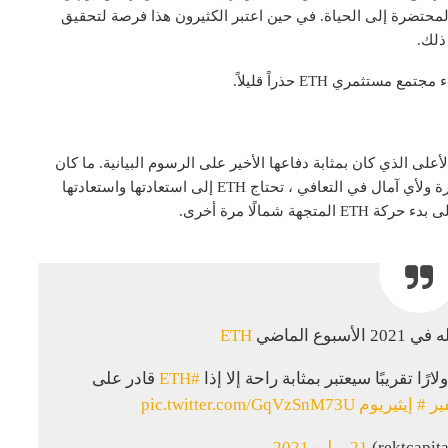
د هذا الارتفاع بنسبة 11.7 ٪ آمال مستثمري Ethereum المحتضرة إلى الحياة. في حين اعتبر الكثيرون هذا فرصة لتحقيق
ذلك.
ري ETH حذراً قليلاً.
 فقط ETH تحت الضغط ، ولكن أيضًا تحت قاع 2021 الأعلى الذي كان بمثابة دفاعها الأخير على الرسوم البيانية. ما كان
ينبغي أن يكون الدعم يعمل حاليًا كمقاومة للعملات المشفرة ولأي آمال في التعافي ، تحتاج ETH إلى استعادتها واستعادتها
شمالًا مرة أخرى.
وع الماضي
#ETH
قادر على
ير
# إيثيريوم
pic.twitter.com/GqVzSnM73U
21 يوليو 2021