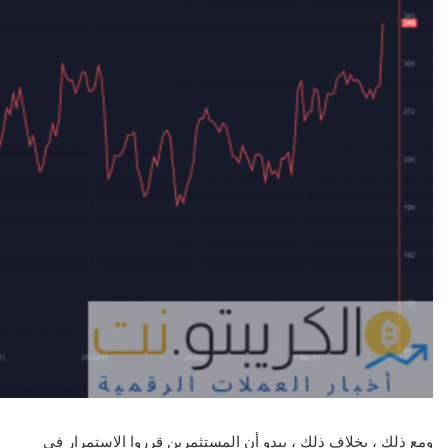
ومع ذلك ، بخلاف ذلك ، يبدو أن المستثمرين قرروا الاستمرار في