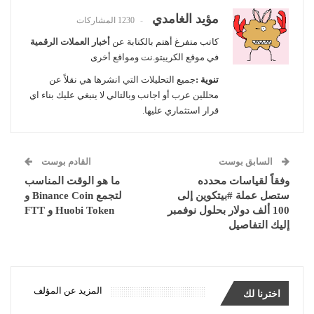
مؤيد الغامدي
1230 المشاركات
كاتب متفرغ أهتم بالكتابة عن
أخبار العملات الرقمية
في موقع الكريبتو.نت ومواقع أخرى
تنوية :
جميع التحليلات التي انشرها هي نقلاً عن
محللين عرب أو اجانب وبالتالي لا ينبغي عليك بناء اي
قرار استثماري عليها.
السابق بوست
القادم بوست
وفقاً لقياسات محدده
ما هو الوقت المناسب
ستصل عملة #بيتكوين إلى
لتجمع Binance Coin و
100 ألف دولار بحلول نوفمبر
Huobi Token و FTT
إليك التفاصيل
المزيد عن المؤلف
اخترنا لك