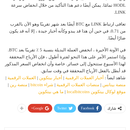
HODL تمامًا. يمكن أيضًا دعم هذا التأكيد من خلال انخفاض سرعة
LINK.
تعافى ارتباط LINK مع BTC أيضًا بعد شهر تقريبًا وهو الآن بالقرب
من 0.71. في حين أن هذا قد يبدو وكأنه أخبار جيدة ، إلا أنه قد يكون
ضارًا أيضًا.
في الآونة الأخيرة ، انخفض العملة البديلة بنسبة 5 ٪ تقريبًا بعد BTC.
وإذا استمر الأمر على هذا النحو لفترة أطول ، فإن الأرباح المحققة
لهذا الأسبوع ستتحول إلى خسائر. خاصة وأن انخفاض السعر المذكور
قد أبطل بالفعل الأرباح المحققة في وقت سابق.
شاهد ايضاً :
أخبار العملات الرقمية
|
أخبار بيتكوين
|
العملات الرقمية
|
منصة بينانس
|
منصات العملات الرقمية
|
شراء bitcoin
|
منصة رين
|
موقع لوكال بيتكوين localbitcoins
|
ما هي بيتكوين
Google+
Twitter
Facebook
شارك