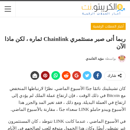
أخبار العملات الرقمية
ربما أتى صبر مستثمري Chainlink ثماره ، لكن ماذا
الآن
بواسطة
مؤيد الغامدي
شارك
كان تشينلينك نائمًا جدًا الأسبوع الماضي. نظرًا لارتباطها المنخفض
مع Bitcoin في ذلك الوقت ، فإن ارتفاع عملة الملك لم يؤدي إلى
ارتفاع في العملة البديلة. ومع ذلك ، فقد تغير المد والجزر هذا
الأسبوع ويبدو حاملو LINK سعداء جدًا ، مقارنة بالأسبوع الماضي.
في الأسبوع الماضي ، عندما كانت LINK تتوطد ، كان المستثمرون
غير نشطين أيضًا. وكان هذا الخمول
متوقع
للعب لصالحهم في الأيام