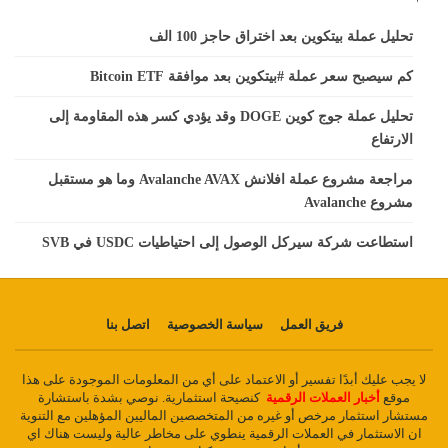
تحليل عملة بيتكوين بعد اختراق حاجز 100 الف
كم سيصبح سعر عملة #بيتكوين بعد موافقة Bitcoin ETF
تحليل عملة جوج كوين DOGE وقد يؤدي كسر هذه المقاومة إلى
الارتفاع
مراجعة مشروع عملة افلانش Avalanche AVAX وما هو مستقبل
مشروع Avalanche
استطاعت شركة سيركل الوصول إلى احتياطيات USDC في SVB
فريق العمل
سياسة الخصوصية
اتصل بنا
لا يجب عليك أبدًا تفسير أو الاعتماد على أي من المعلومات الموجودة على هذا
موقع
أخبار العملات الرقمية
كنصيحة استثمارية. نوصي بشدة باستشارة
مستشار استثمار مرخص أو غيره من المتخصصين الماليين المؤهلين مع التنوية
ان الاستثمار في العملات الرقمية ينطوي على مخاطر عالية وليست هناك اي