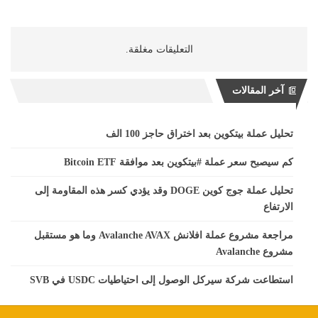
التعليقات مغلقة.
آخر المقالات
تحليل عملة بيتكوين بعد اختراق حاجز 100 الف
كم سيصبح سعر عملة #بيتكوين بعد موافقة Bitcoin ETF
تحليل عملة جوج كوين DOGE وقد يؤدي كسر هذه المقاومة إلى
الارتفاع
مراجعة مشروع عملة افلانش Avalanche AVAX وما هو مستقبل
مشروع Avalanche
استطاعت شركة سيركل الوصول إلى احتياطيات USDC في SVB