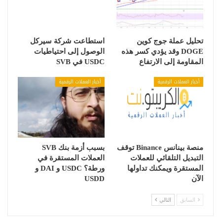
تحليل عملة جوج كوين
استطاعت شركة سيركل
DOGE وقد يؤدي كسر هذه
الوصول إلى احتياطيات
المقاومة إلى الارتفاع
USDC في SVB
أخبار العملات الرقمية
أخبار العملات الرقمية
منصة بينانس Binance توقف
بسبب أزمة بنك SVB
التبديل التلقائي للعملات
العملات المستقرة في
المستقرة ويمكنك تداولها
ورطة؟ USDC و DAI و
الآن
USDD
السابق
التالي