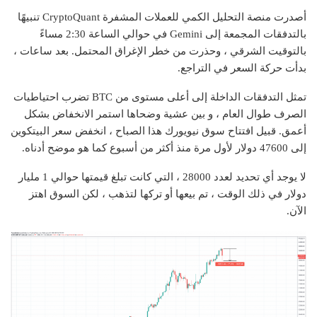
أصدرت منصة التحليل الكمي للعملات المشفرة CryptoQuant تنبيهًا
بالتدفقات المجمعة إلى Gemini في حوالي الساعة 2:30 مساءً
بالتوقيت الشرقي ، وحذرت من خطر الإغراق المحتمل. بعد ساعات ،
بدأت حركة السعر في التراجع.
تمثل التدفقات الداخلة إلى أعلى مستوى من BTC تضرب احتياطيات
الصرف طوال العام ، و بين عشية وضحاها استمر الانخفاض بشكل
أعمق. قبيل افتتاح سوق نيويورك هذا الصباح ، انخفض سعر البيتكوين
إلى 47600 دولار لأول مرة منذ أكثر من أسبوع كما هو موضح أدناه.
لا يوجد أي تحديد لعدد 28000 ، التي كانت تبلغ قيمتها حوالي 1 مليار
دولار في ذلك الوقت ، تم بيعها أو تركها لتذهب ، لكن السوق اهتز
الآن.