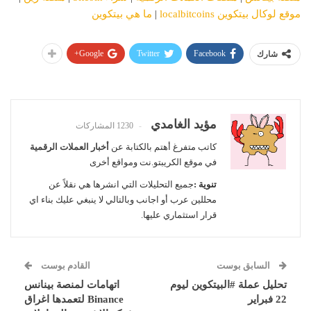
موقع لوكال بيتكوين localbitcoins
|
ما هي بيتكوين
Google+
Twitter
Facebook
شارك
مؤيد الغامدي
1230 المشاركات
كاتب متفرغ أهتم بالكتابة عن
أخبار العملات الرقمية
في موقع الكريبتو.نت ومواقع أخرى
تنوية :
جميع التحليلات التي انشرها هي نقلاً عن
محللين عرب أو اجانب وبالتالي لا ينبغي عليك بناء اي
قرار استثماري عليها.
السابق بوست
القادم بوست
تحليل عملة #البيتكوين ليوم
اتهامات لمنصة بينانس
22 فبراير
Binance لتعمدها اغراق