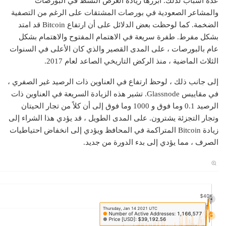
عدة أسباب لذلك. أبرزها زيادة العرض النشط في البورصات
والمشاعر الصعودية في بورصات المشتقات على الرغم من التصفية
الضخمة. كما لوحظت بعض الدلائل على أن ارتفاع Bitcoin قد امتد
بشكل مفرط. طفرة سريعة في الاهتمام المفتوح والاهتمام بشكل
عام بالبورصات ، على المدى القصير والذي كان الأعلى في السنوات
الثلاث الماضية ، منذ الركض التاريخي الصاعد لعام 2017.
إلى جانب ذلك ، لوحظ ارتفاع في العناوين ذات الرصيد غير الصفري ،
في مقاييس Glassnode. تشير هذه الزيادة السريعة في العناوين ذات
الرصيد 0.1 وما فوق و 1000 وما فوق إلى أن كلاً من تجار الحيتان
وتجار التجزئة يشترون. على المدى الطويل ، قد يؤدي هذا الشراء إلى
زيادة Bitcoin المتراكمة في المحافظ ويؤدي إلى انخفاض احتياطيات
الصرف ، مما يؤدي إلى بدء الدورة من جديد.