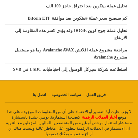
تحليل عملة بيتكوين بعد اختراق حاجز 100 الف
كم سيصبح سعر عملة #بيتكوين بعد موافقة Bitcoin ETF
تحليل عملة جوج كوين DOGE وقد يؤدي كسر هذه المقاومة إلى
الارتفاع
مراجعة مشروع عملة افلانش Avalanche AVAX وما هو مستقبل
مشروع Avalanche
استطاعت شركة سيركل الوصول إلى احتياطيات USDC في SVB
فريق العمل
سياسة الخصوصية
اتصل بنا
لا يجب عليك أبدًا تفسير أو الاعتماد على أي من المعلومات الموجودة على هذا
موقع
أخبار العملات الرقمية
كنصيحة استثمارية. نوصي بشدة باستشارة
مستشار استثمار مرخص أو غيره من المتخصصين الماليين المؤهلين مع التنوية
ان الاستثمار في العملات الرقمية ينطوي على مخاطر عالية وليست هناك اي
أرباح مضمونه يمكنك تحقيقها