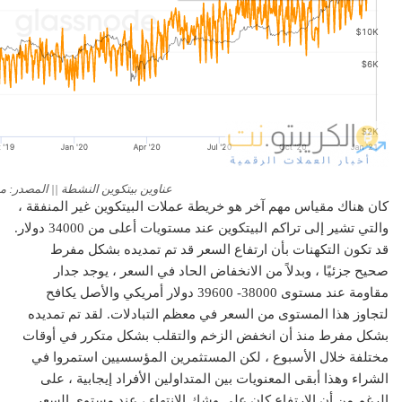
عناوين بيتكوين النشطة || المصدر: مقاييس e
كان هناك مقياس مهم آخر هو خريطة عملات البيتكوين غير المنفقة ،
والتي تشير إلى تراكم البيتكوين عند مستويات أعلى من 34000 دولار.
قد تكون التكهنات بأن ارتفاع السعر قد تم تمديده بشكل مفرط
صحيح جزئيًا ، وبدلاً من الانخفاض الحاد في السعر ، يوجد جدار
مقاومة عند مستوى 38000- 39600 دولار أمريكي والأصل يكافح
لتجاوز هذا المستوى من السعر في معظم التبادلات. لقد تم تمديده
بشكل مفرط منذ أن انخفض الزخم والتقلب بشكل متكرر في أوقات
مختلفة خلال الأسبوع ، لكن المستثمرين المؤسسيين استمروا في
الشراء وهذا أبقى المعنويات بين المتداولين الأفراد إيجابية ، على
الرغم من أن الارتفاع كان على وشك الانتهاء ، عند مستوى السعر