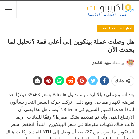
أخبار العملات الرقمية
هل وصلت عملة بيتكوين إلى أعلى قمة ؟تحليل لما
يحدث الآن
بواسطة
مؤيد الغامدي
شارك
بعد أسبوع مليء بالإثارة ، يتم تداول Bitcoin بسعر 35468 دولارًا بعد
تعرضه لانهيار مفاجئ. ومع ذلك ، تركت حركة السعر التجار يسألون
لماذا حدث الانهيار السريع في Bitcoin؟ أيضا ، هل هذا يعني أن
الارتفاع انتهى وأنه تم تمديده بشكل مفرط؟ وفقًا للبيانات ، ربما
كانت هناك تكهنات مفرطة في سعر البيتكوين ، لتبدأ. انخفض سعر
البيتكوين ما يقرب من 27٪ بعد أن وصل إلى ATH الجديد وكانت هناك