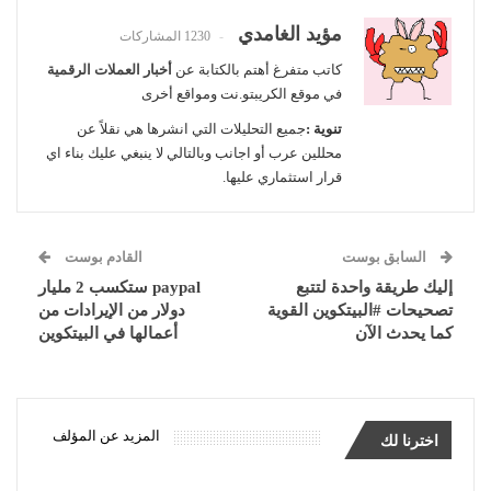
مؤيد الغامدي
1230 المشاركات
كاتب متفرغ أهتم بالكتابة عن
أخبار العملات الرقمية
في موقع الكريبتو.نت ومواقع أخرى
تنوية :
جميع التحليلات التي انشرها هي نقلاً عن
محللين عرب أو اجانب وبالتالي لا ينبغي عليك بناء اي
قرار استثماري عليها.
السابق بوست
القادم بوست
إليك طريقة واحدة لتتبع
paypal ستكسب 2 مليار
تصحيحات #البيتكوين القوية
دولار من الإيرادات من
كما يحدث الآن
أعمالها في البيتكوين
المزيد عن المؤلف
اخترنا لك