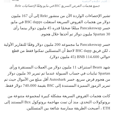
جميع هجمات القرض السريع BSC في مايو وفقًا لإحصائيات Rekt.
تشير الإحصاءات الواردة الآن من منشور Rekt إلى أن 167 مليون
دولار من هجمات القروض السريعة استغلت BSC dapps في مايو.
خسر Pancakeswap مبلغًا ضخمًا قدره 45 مليون دولار بينما رأى
Spartan 30 مليون دولار تم أخذها خلال هجوم.
خسر Pancakeswap ما مجموعه 200 مليون دولار وفقًا للتقارير الأولية
، لكن فريق BSC dapp لاحظ أن المتسللين تمكنوا فقط من قطع
حوالي 114،600 BNB (45 مليون دولار).
شهد Bearn استنزاف 11 مليون دولار من العملات المستقرة ورأى
Spartan تباينات في حساب السيولة عندما تم تمرير 30 مليون دولار
من هجوم قرض سريع. خسر Autoshark أقل مبلغ من الأموال حيث تم
تمرير الرموز المميزة المستندة إلى BSC بقيمة 740،000 دولار فقط.
كانت هجمات القروض السريعة مشكلة كبيرة لمجموعة متنوعة من
بروتوكولات التحدي. منذ أن تمت مهاجمة بروتوكول Bzx المستند إلى
ETH ، أصبحت الطريقة ممارسة شائعة بين المتسللين.