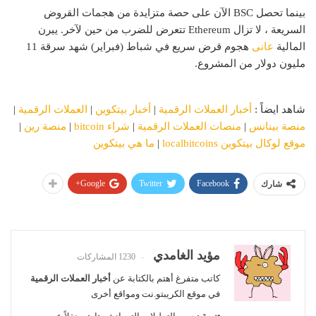
بينما تحصل BSC الآن على حصة متزايدة من هجمات القروض
السريعة ، لا تزال Ethereum تتعرض للضرب من حين لآخر. ييرن
المالية
عانى
هجوم قرض سريع في شباط (فبراير) شهد سرقة 11
مليون دولار من المشروع.
شاهد ايضاً :
أخبار العملات الرقمية
|
أخبار بيتكوين
|
العملات الرقمية
|
منصة بينانس
|
منصات العملات الرقمية
|
شراء bitcoin
|
منصة رين
|
موقع لوكال بيتكوين localbitcoins
|
ما هي بيتكوين
Google+
Twitter
Facebook
شارك
مؤيد الغامدي
1230 المشاركات
كاتب متفرغ أهتم بالكتابة عن
أخبار العملات الرقمية
في موقع الكريبتو.نت ومواقع أخرى