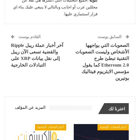
تنوية :
جميع التحليلات التي انشرها هي نقلاً عن
محللين عرب أو اجانب وبالتالي لا ينبغي عليك بناء اي
قرار استثماري عليها.
السابق بوست
القادم بوست
الصعوبات التي يواجهها
آخر أخبار عملة ريبل Ripple
الأشخاص وليست الصعوبات
والقضية تسعى الآن ريبل
التقنية تبطئ طرح
إلى نقل بيانات XRP على
Ethereum 2.0 كما يقول
التبادلات الخارجية
مؤسس الايثريوم فيتاليك
بوتيرين
المزيد عن المؤلف
اخترنا لك
أخبار العملات الرقمية
أخبار العملات الرقمية