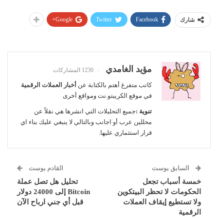
Google+
Twitter
Facebook
شارك
مؤيد الغامدي
1230 المشاركات
كاتب متفرغ أهتم بالكتابة عن
أخبار العملات الرقمية
في موقع الكريبتو.نت ومواقع أخرى
تنوية :
جميع التحليلات التي انشرها هي نقلاً عن
محللين عرب أو اجانب وبالتالي لا ينبغي عليك بناء اي
قرار استثماري عليها.
السابق بوست
القادم بوست
خمسة أسباب تجعل
تحليل هل تصل عملة
الحكومات لا تحظر البيتكوين
Bitcoin إلى 24000 دولار
ولا تستطيع إيقاف العملات
قبل أي جني ارباح الآن
الرقمية