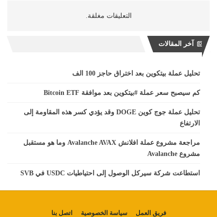
التعليقات مغلقة.
آخر المقالات
تحليل عملة بيتكوين بعد اختراق حاجز 100 الف
كم سيصبح سعر عملة #بيتكوين بعد موافقة Bitcoin ETF
تحليل عملة جوج كوين DOGE وقد يؤدي كسر هذه المقاومة إلى
الارتفاع
مراجعة مشروع عملة افلانش Avalanche AVAX وما هو مستقبل
مشروع Avalanche
استطاعت شركة سيركل الوصول إلى احتياطيات USDC في SVB
فريق العمل
سياسة الخصوصية
اتصل بنا