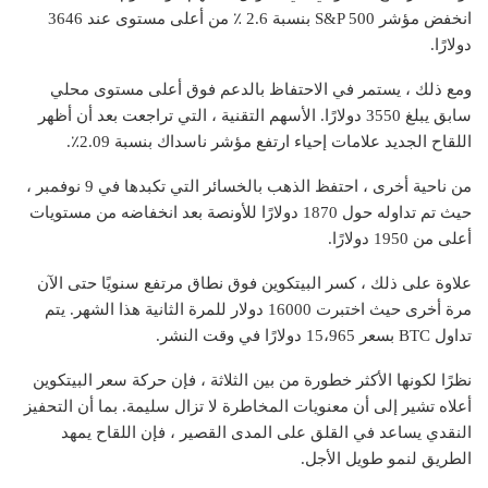
انخفض مؤشر S&P 500 بنسبة 2.6 ٪ من أعلى مستوى عند 3646
دولارًا.
ومع ذلك ، يستمر في الاحتفاظ بالدعم فوق أعلى مستوى محلي
سابق يبلغ 3550 دولارًا. الأسهم التقنية ، التي تراجعت بعد أن أظهر
اللقاح الجديد علامات إحياء ارتفع مؤشر ناسداك بنسبة 2.09٪.
من ناحية أخرى ، احتفظ الذهب بالخسائر التي تكبدها في 9 نوفمبر ،
حيث تم تداوله حول 1870 دولارًا للأونصة بعد انخفاضه من مستويات
أعلى من 1950 دولارًا.
علاوة على ذلك ، كسر البيتكوين فوق نطاق
مرتفع سنويًا حتى الآن
مرة أخرى حيث اختبرت 16000 دولار للمرة الثانية هذا الشهر. يتم
تداول BTC بسعر 15،965 دولارًا في وقت النشر.
نظرًا لكونها الأكثر خطورة من بين الثلاثة ، فإن حركة سعر البيتكوين
أعلاه تشير إلى أن معنويات المخاطرة لا تزال سليمة. بما أن التحفيز
النقدي يساعد في القلق على المدى القصير ، فإن اللقاح يمهد
الطريق لنمو طويل الأجل.