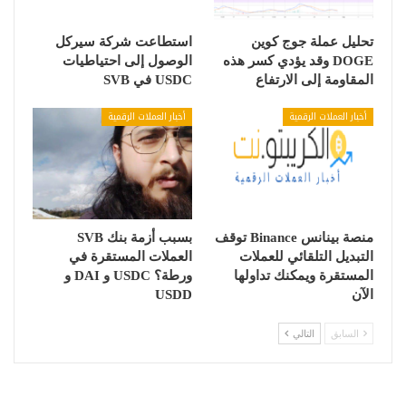
تحليل عملة جوج كوين
استطاعت شركة سيركل
DOGE وقد يؤدي كسر هذه
الوصول إلى احتياطيات
المقاومة إلى الارتفاع
USDC في SVB
أخبار العملات الرقمية
أخبار العملات الرقمية
منصة بينانس Binance توقف
بسبب أزمة بنك SVB
التبديل التلقائي للعملات
العملات المستقرة في
المستقرة ويمكنك تداولها
ورطة؟ USDC و DAI و
الآن
USDD
السابق
التالي