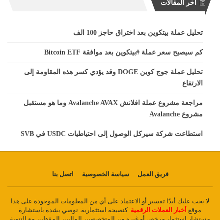
آخر المقالات
تحليل عملة بيتكوين بعد اختراق حاجز 100 الف
كم سيصبح سعر عملة #بيتكوين بعد موافقة Bitcoin ETF
تحليل عملة جوج كوين DOGE وقد يؤدي كسر هذه المقاومة إلى
الارتفاع
مراجعة مشروع عملة افلانش Avalanche AVAX وما هو مستقبل
مشروع Avalanche
استطاعت شركة سيركل الوصول إلى احتياطيات USDC في SVB
فريق العمل
سياسة الخصوصية
اتصل بنا
لا يجب عليك أبدًا تفسير أو الاعتماد على أي من المعلومات الموجودة على هذا
موقع
أخبار العملات الرقمية
كنصيحة استثمارية. نوصي بشدة باستشارة
مستشار استثمار مرخص أو غيره من المتخصصين الماليين المؤهلين مع التنوية