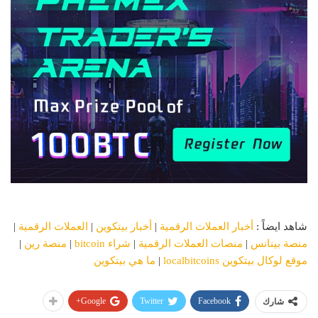
شاهد ايضاً :
أخبار العملات الرقمية
|
أخبار بيتكوين
|
العملات الرقمية
|
منصة بينانس
|
منصات العملات الرقمية
|
شراء bitcoin
|
منصة رين
|
موقع لوكال بيتكوين localbitcoins
|
ما هي بيتكوين
Google+
Twitter
Facebook
شارك