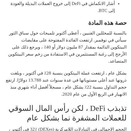
أشار الانكماش في DeFi إلى خروج العملات البديلة والعودة
إلى BTC.
حصة هذه المادة
بالنسبة للمحللين الفنيين ، أعطى أكتوبر تلميحات حول
سباق الثور
سيأتي في نوفمبر
. ارتفعت الفائدة المفتوحة على مقايضات
البيتكوين الدائمة بمقدار 87 مليون دولار أو 40٪ ، ويرجع ذلك على
الأرجح إلى رغبة المستثمرين في الاستفادة من زخم سعر البيتكوين
المتصاعد.
بشكل عام ، ارتفعت عملة البيتكوين بنسبة 28٪ في أكتوبر ، وبلغت
ذروتها عند أعلى مستوياتها في عدة سنوات عند 13.788 دولارًا. ارتفع
حجم التداول بنسبة 22٪ بشكل عام ، مسجلاً أفضل أداء شهري منذ
الانهيار في الربع الأول من عام 2020.
تذبذب DeFi ، لكن رأس المال السوقي
للعملات المشفرة نما بشكل عام
الحجم الإجمالي في التبادلات اللامركزية (
DEXes
) 32٪ في أكتوبر ،