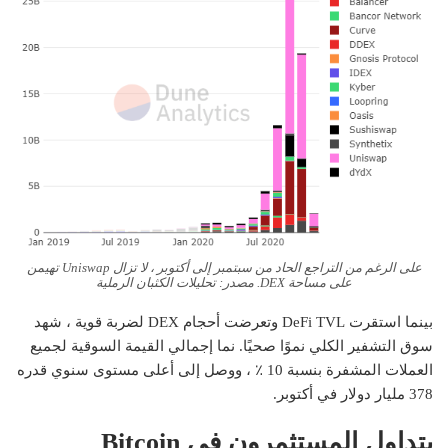
على الرغم من التراجع الحاد من سبتمبر إلى أكتوبر ، لا تزال Uniswap تهيمن
على مساحة DEX. مصدر:
تحليلات الكثبان الرملية
بينما استقرت DeFi TVL وتعرضت أحجام DEX لضربة قوية ، شهد
سوق التشفير الكلي نموًا صحيًا. نما إجمالي القيمة السوقية لجميع
العملات المشفرة بنسبة 10 ٪ ، ووصل إلى أعلى مستوى سنوي قدره
378 مليار دولار في أكتوبر.
يتداول المستثمرون في Bitcoin