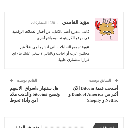
مؤيد الغامدي
1230 المشاركات
كاتب متفرغ أهتم بالكتابة عن
أخبار العملات الرقمية
في موقع الكريبتو.نت ومواقع أخرى
تنوية :
جميع التحليلات التي انشرها هي نقلاً عن
محللين عرب أو اجانب وبالتالي لا ينبغي عليك بناء اي
قرار استثماري عليها.
السابق بوست
القادم بوست
أصبحت قيمة Bitcoin الآن
هل ستنهار #اسواق_الاسهم
أكبر من Bank of America و
وتصبح #bitcoin والذهب ملاذ
Netflix و Shopify
آمن وأداة تحوط
المزيد عن المؤلف