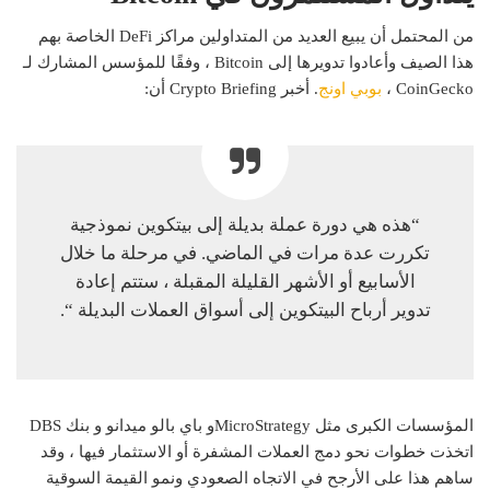
من المحتمل أن يبيع العديد من المتداولين مراكز DeFi الخاصة بهم
هذا الصيف وأعادوا تدويرها إلى Bitcoin ، وفقًا للمؤسس المشارك لـ
CoinGecko ،
بوبي اونج
. أخبر Crypto Briefing أن:
“هذه هي دورة عملة بديلة إلى بيتكوين نموذجية
تكررت عدة مرات في الماضي. في مرحلة ما خلال
الأسابيع أو الأشهر القليلة المقبلة ، ستتم إعادة
تدوير أرباح البيتكوين إلى أسواق العملات البديلة “.
المؤسسات الكبرى مثل
MicroStrategy
و
باي بال
و
ميدان
و و
بنك DBS
اتخذت خطوات نحو دمج العملات المشفرة أو الاستثمار فيها ، وقد
ساهم هذا على الأرجح في الاتجاه الصعودي ونمو القيمة السوقية