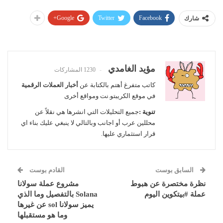
Google+
Twitter
Facebook
شارك
مؤيد الغامدي
1230 المشاركات
كاتب متفرغ أهتم بالكتابة عن
أخبار العملات الرقمية
في موقع الكريبتو.نت ومواقع أخرى
تنوية :
جميع التحليلات التي انشرها هي نقلاً عن
محللين عرب أو اجانب وبالتالي لا ينبغي عليك بناء اي
قرار استثماري عليها.
السابق بوست
القادم بوست
نظرة مختصرة عن هبوط
مشروع عملة سولانا
عملة #بيتكوين اليوم
Solana بالتفصيل وما الذي
يميز سولانا sol عن غيرها
وما هو مستقبلها