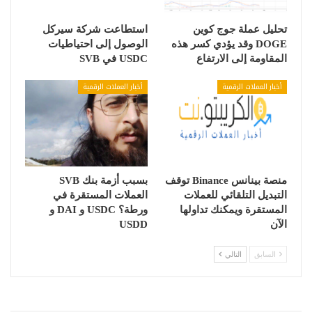
تحليل عملة جوج كوين
استطاعت شركة سيركل
DOGE وقد يؤدي كسر هذه
الوصول إلى احتياطيات
المقاومة إلى الارتفاع
USDC في SVB
أخبار العملات الرقمية
أخبار العملات الرقمية
منصة بينانس Binance توقف
بسبب أزمة بنك SVB
التبديل التلقائي للعملات
العملات المستقرة في
المستقرة ويمكنك تداولها
ورطة؟ USDC و DAI و
الآن
USDD
السابق
التالي