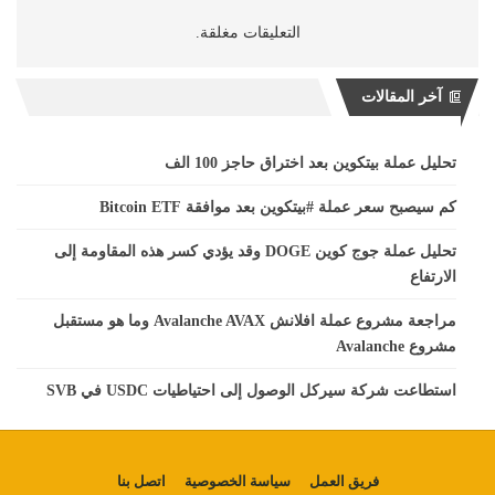
التعليقات مغلقة.
آخر المقالات
تحليل عملة بيتكوين بعد اختراق حاجز 100 الف
كم سيصبح سعر عملة #بيتكوين بعد موافقة Bitcoin ETF
تحليل عملة جوج كوين DOGE وقد يؤدي كسر هذه المقاومة إلى
الارتفاع
مراجعة مشروع عملة افلانش Avalanche AVAX وما هو مستقبل
مشروع Avalanche
استطاعت شركة سيركل الوصول إلى احتياطيات USDC في SVB
فريق العمل
سياسة الخصوصية
اتصل بنا