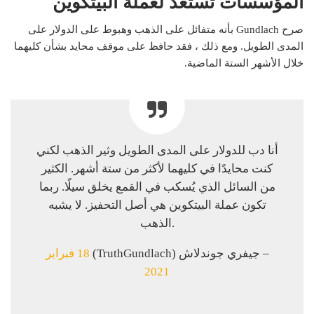
المؤسسات تستعد لعملة البيتكوين
صرح Gundlach بأنه متفائل على الذهب وهبوط على الدولار على
المدى الطويل. ومع ذلك ، فقد حافظ على موقف محايد بشأن كليهما
خلال الأشهر الستة الماضية.
أنا دب للدولار على المدى الطويل وثير الذهب لكني
كنت محايدًا في كليهما لأكثر من ستة أشهر. الكثير
من السائل الذي يُسكب في القمع يخلق سيلًا. ربما
تكون عملة البيتكوين هي أصل التحفيز. لا يشبه
الذهب.
– جيفري جوندلاش (TruthGundlach)
18 فبراير
2021