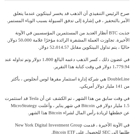
صرح الرئيس التنفيذي أن الذهب قد يخسر لبيتكوين عندما يتعلق
الأمر بالتحفيز ، في إشارة إلى تدفق السيولة بسبب الوباء المستمر.
جذبت BTC أنظار العديد من المستثمرين المؤسسيين في الآونة
الأخيرة. تجاوزت العملة المشفرة الرائدة مؤخرًا علامة 50،000 دولار.
حاليًا ، يتم تداول البيتكوين مقابل 52،014.57 دولار.
في غضون ذلك ، كسر الذهب دعمه البالغ 1،800 دولار وتم تداوله عند
1،779.94 دولار في وقت كتابة هذا التقرير.
DoubleLine هي شركة إدارة استثمار مقرها لوس أنجلوس ، بأكثر
من 141 مليار دولار أمريكي.
في وقت سابق من هذا الشهر ، تم الكشف عن أن Tesla قد استثمرت
1.5 مليار دولار في Bitcoin في شهر يناير ، وأعلنت MicroStrategy
عن خططها لزيادة رأس المال لشراء Bitcoin هذا الشهر.
في الآونة الأخيرة ، قدمت New York Digital Investment Group
طلبها إلى SEC للحصول على Bitcoin ETF.