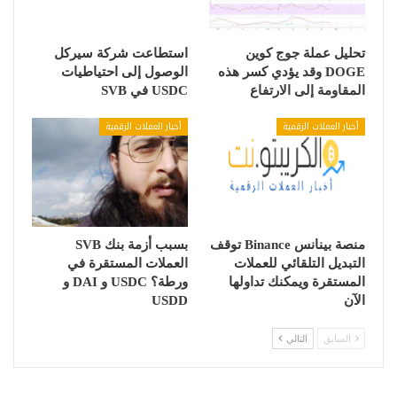
تحليل عملة جوج كوين
استطاعت شركة سيركل
DOGE وقد يؤدي كسر هذه
الوصول إلى احتياطيات
المقاومة إلى الارتفاع
USDC في SVB
أخبار العملات الرقمية
أخبار العملات الرقمية
منصة بينانس Binance توقف
بسبب أزمة بنك SVB
التبديل التلقائي للعملات
العملات المستقرة في
المستقرة ويمكنك تداولها
ورطة؟ USDC و DAI و
الآن
USDD
السابق
التالي