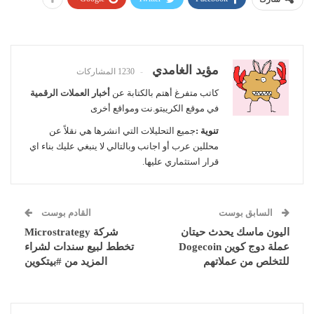
مؤيد الغامدي
1230 المشاركات
كاتب متفرغ أهتم بالكتابة عن
أخبار العملات الرقمية
في موقع الكريبتو.نت ومواقع أخرى
تنوية :
جميع التحليلات التي انشرها هي نقلاً عن
محللين عرب أو اجانب وبالتالي لا ينبغي عليك بناء اي
قرار استثماري عليها.
السابق بوست
القادم بوست
اليون ماسك يحدث حيتان
شركة Microstrategy
عملة دوج كوين Dogecoin
تخطط لبيع سندات لشراء
للتخلص من عملاتهم
المزيد من #بيتكوين