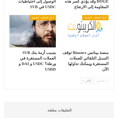
DOGE وقد يؤدي كسر هذه
الوصول إلى احتياطيات
المقاومة إلى الارتفاع
USDC في SVB
أخبار العملات الرقمية
أخبار العملات الرقمية
منصة بينانس Binance توقف
بسبب أزمة بنك SVB
التبديل التلقائي للعملات
العملات المستقرة في
المستقرة ويمكنك تداولها
ورطة؟ USDC و DAI و
الآن
USDD
السابق
التالي
التعليقات مغلقة.