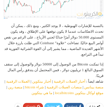
بالنسبة للإشارات الهبوطية ، لا يوجد الكثير ، ومع ذلك ، يمكن أن
تحدث الانعكاسات عندما لا يكون توقعها على الإطلاق ، وقد يكون
المستوى 50.000 دولار أمرًا جذابًا لجني الأرباح ، على الرغم من نقص
أوامر البيع حاليًا. تضاءلت “علاوة” Coinbase التي ظلت بارزة خلال
الأشهر العديدة الماضية ، مما يشير إلى أن القوة الشرائية الفورية قد
تبدأ في التراجع.
إذا تمكنت Bitcoin من الوصول إلى 50000 دولار والوصول إلى سقف
السوق البالغ 1 تريليون دولار ، فمن المحتمل أن يتدفق رأس المال
قريبًا.
شاهد ايضاً :
أخبار العملات الرقمية
|
أخبار بيتكوين
|
العملات الرقمية
|
منصة بينانس
|
منصات العملات الرقمية
|
شراء bitcoin
|
منصة رين
|
موقع لوكال بيتكوين localbitcoins
|
ما هي بيتكوين
Google+
Twitter
Facebook
شارك