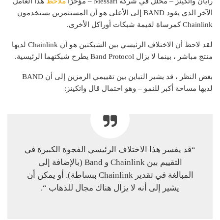
رايان واتكينز – محلل في شركة Messari – مؤخرًا
ملاحظ
هذا العامل
الآخر الذي يقود BAND إلى الأعلى هو أن المستثمرين يستخدمون
Chainlink كمرساة لقيمة شبكات أوراكل الأخرى.
لقد لاحظ أن الاختلاف الرئيسي بين الشبكتين هو أن Chainlink لديها
منتج مباشر ، بينما لا يزال Band Protocol يطرح شبكتهما الرئيسية.
بغض النظر ، قد يشير التباين بين تقييمي الرمزين إلى أن BAND
لديها مساحة أكبر للنمو – وهو احتمال قال واتكينز:
“قد يفسر هذا الاختلاف الرئيسي الفجوة الكبيرة في
التقييم بين Chainlink و Band (بالإضافة إلى
المبالغة في تقدير Chainlink ببساطة). أو يمكن أن
يشير إلى أنه لا يزال هناك مجال للذهاب “.