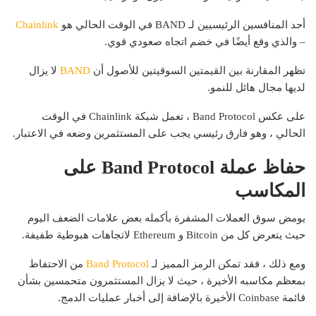
أحد المنافسين الرئيسيين لـ BAND في الوقت الحالي هو
Chainlink
– والذي وقع أيضًا في خضم اتجاه صعودي قوي.
تظهر المقارنة بين القيمتين السوقيتين للأصول أن
BAND
لا يزال
لديها مجال هائل للنمو.
على عكس Band Protocol ، تعمل شبكة Chainlink في الوقت
الحالي ، وهو فارق رئيسي يجب على المستثمرين وضعه في الاعتبار.
حفاظ عملة Band Protocol على
المكاسب
يومض سوق العملات المشفرة بأكمله بعض علامات الضعف اليوم
حيث يتعرض كل من Bitcoin و Ethereum لاتجاهات هبوطية طفيفة.
ومع ذلك ، فقد تمكن الرمز المميز لـ
Band Protocol
من الاحتفاظ
بمعظم مكاسبه الأخيرة ، حيث لا يزال المستثمرون متحمسين بشأن
قائمة Coinbase الأخيرة بالإضافة إلى أخبار عمليات الدمج.