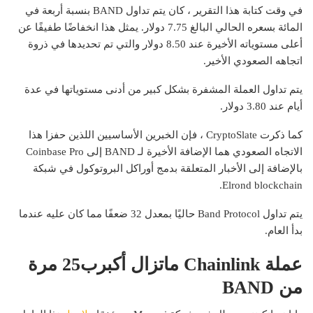
في وقت كتابة هذا التقرير ، كان يتم تداول BAND بنسبة أربعة في
المائة بسعره الحالي البالغ 7.75 دولار. يمثل هذا انخفاضًا طفيفًا عن
أعلى مستوياته الأخيرة عند 8.50 دولار والتي تم تحديدها في ذروة
اتجاهه الصعودي الأخير.
يتم تداول العملة المشفرة بشكل كبير من أدنى مستوياتها في عدة
أيام عند 3.80 دولار.
كما ذكرت CryptoSlate ، فإن الخبرين الأساسيين اللذين حفزا هذا
الاتجاه الصعودي هما الإضافة الأخيرة لـ BAND إلى Coinbase Pro
بالإضافة إلى الأخبار المتعلقة بدمج أوراكل البروتوكول في شبكة
Elrond blockchain.
يتم تداول Band Protocol حاليًا بمعدل 32 ضعفًا مما كان عليه عندما
بدأ العام.
عملة Chainlink ماتزال أكبرب25 مرة
من BAND