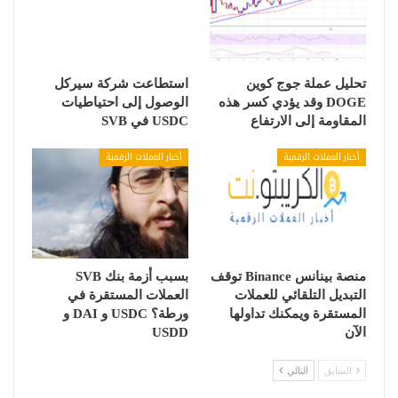
تحليل عملة جوج كوين
استطاعت شركة سيركل
DOGE وقد يؤدي كسر هذه
الوصول إلى احتياطيات
المقاومة إلى الارتفاع
USDC في SVB
أخبار العملات الرقمية
أخبار العملات الرقمية
منصة بينانس Binance توقف
بسبب أزمة بنك SVB
التبديل التلقائي للعملات
العملات المستقرة في
المستقرة ويمكنك تداولها
ورطة؟ USDC و DAI و
الآن
USDD
السابق
التالي