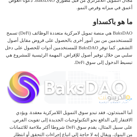
مجال التمويل اللامركزي من قبل مطوري BaksDAO. دعونا الغوص
أعمق في ميزاته وفرص النمو.
ما هو باكسداو
BaksDAO هي منصة تمويل لامركزية متعددة الوظائف (DeFi) تسمح
للمستخدمين من بين أمور أخرى بالحصول على قروض مقابل أصول
التشفير. كما توفر BaksDAO للمستخدمين أدوات للحصول على دخل
سلبي من خلال توفير أصول للإقراض. المهمة الرئيسية للمشروع هي
تبسيط الدخول إلى سوق DeFi.
أما المبتدئون، فقد تبدو سوق التمويل اللامركزية معقدة. ويؤدي
الافتقار إلى الدافع نحو التكنولوجيات الجديدة إلى تفويت الفرص.
على سبيل المثال، يقدم سوق DeFi شروطا أكثر ملاءمة للائتمانات
من البنوك. ويقال إنه لا حاجة إلى اتباع إجراءات التحقق أو انتظار