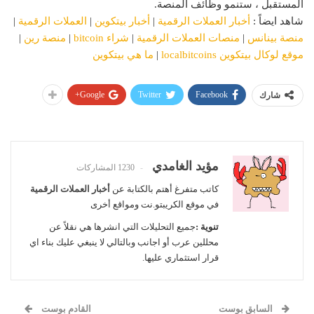
المستقبل ، ستنمو وظائف المنصة.
شاهد ايضاً :
أخبار العملات الرقمية
|
أخبار بيتكوين
|
العملات الرقمية
|
منصة بينانس
|
منصات العملات الرقمية
|
شراء bitcoin
|
منصة رين
|
موقع لوكال بيتكوين localbitcoins
|
ما هي بيتكوين
Google+
Twitter
Facebook
شارك
مؤيد الغامدي
1230 المشاركات
كاتب متفرغ أهتم بالكتابة عن
أخبار العملات الرقمية
في موقع الكريبتو.نت ومواقع أخرى
تنوية :
جميع التحليلات التي انشرها هي نقلاً عن
محللين عرب أو اجانب وبالتالي لا ينبغي عليك بناء اي
قرار استثماري عليها.
السابق بوست
القادم بوست