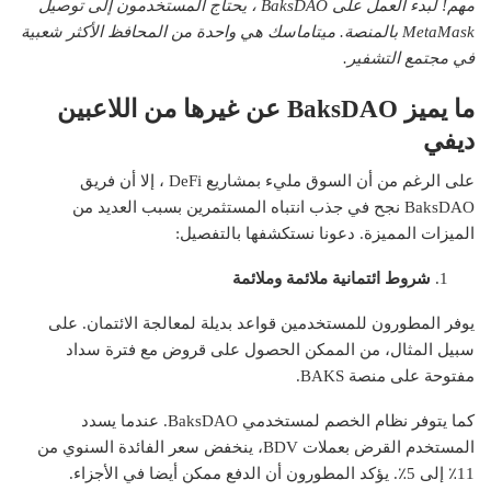
مهم! لبدء العمل على BaksDAO ، يحتاج المستخدمون إلى توصيل
MetaMask بالمنصة. ميتاماسك هي واحدة من المحافظ الأكثر شعبية
في مجتمع التشفير.
ما يميز BaksDAO عن غيرها من اللاعبين
ديفي
على الرغم من أن السوق مليء بمشاريع DeFi ، إلا أن فريق
BaksDAO نجح في جذب انتباه المستثمرين بسبب العديد من
الميزات المميزة. دعونا نستكشفها بالتفصيل:
شروط ائتمانية ملائمة وملائمة
يوفر المطورون للمستخدمين قواعد بديلة لمعالجة الائتمان. على
سبيل المثال، من الممكن الحصول على قروض مع فترة سداد
مفتوحة على منصة BAKS.
كما يتوفر نظام الخصم لمستخدمي BaksDAO. عندما يسدد
المستخدم القرض بعملات BDV، ينخفض سعر الفائدة السنوي من
11٪ إلى 5٪. يؤكد المطورون أن الدفع ممكن أيضا في الأجزاء.