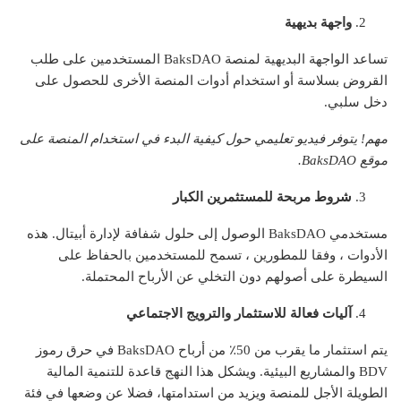
واجهة بديهية
تساعد الواجهة البديهية لمنصة BaksDAO المستخدمين على طلب
القروض بسلاسة أو استخدام أدوات المنصة الأخرى للحصول على
دخل سلبي.
مهم! يتوفر فيديو تعليمي حول كيفية البدء في استخدام المنصة على
موقع BaksDAO.
شروط مربحة للمستثمرين الكبار
مستخدمي BaksDAO الوصول إلى حلول شفافة لإدارة أبيتال. هذه
الأدوات ، وفقا للمطورين ، تسمح للمستخدمين بالحفاظ على
السيطرة على أصولهم دون التخلي عن الأرباح المحتملة.
آليات فعالة للاستثمار والترويج الاجتماعي
يتم استثمار ما يقرب من 50٪ من أرباح BaksDAO في حرق رموز
BDV والمشاريع البيئية. ويشكل هذا النهج قاعدة للتنمية المالية
الطويلة الأجل للمنصة ويزيد من استدامتها، فضلا عن وضعها في فئة