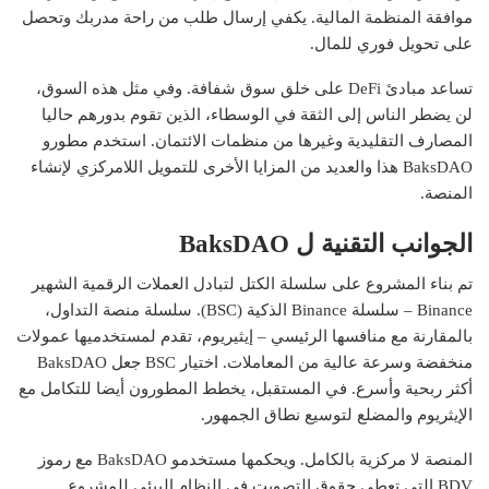
موافقة المنظمة المالية. يكفي إرسال طلب من راحة مدربك وتحصل
على تحويل فوري للمال.
تساعد مبادئ DeFi على خلق سوق شفافة. وفي مثل هذه السوق،
لن يضطر الناس إلى الثقة في الوسطاء، الذين تقوم بدورهم حاليا
المصارف التقليدية وغيرها من منظمات الائتمان. استخدم مطورو
BaksDAO هذا والعديد من المزايا الأخرى للتمويل اللامركزي لإنشاء
المنصة.
الجوانب التقنية ل BaksDAO
تم بناء المشروع على سلسلة الكتل لتبادل العملات الرقمية الشهير
Binance – سلسلة Binance الذكية (BSC). سلسلة منصة التداول،
بالمقارنة مع منافسها الرئيسي – إيثيريوم، تقدم لمستخدميها عمولات
منخفضة وسرعة عالية من المعاملات. اختيار BSC جعل BaksDAO
أكثر ربحية وأسرع. في المستقبل، يخطط المطورون أيضا للتكامل مع
الإيثريوم والمضلع لتوسيع نطاق الجمهور.
المنصة لا مركزية بالكامل. ويحكمها مستخدمو BaksDAO مع رموز
BDV التي تعطي حقوق التصويت في النظام البيئي للمشروع.