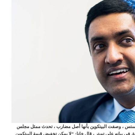
اتشوستس ، وصفت البيتكوين بأنها أصل مضارب ، تحدث ممثل مجلس
 في بيانه على تويتر ، قال خانا: “لا يمكن تخفيض قيمة البيتكوين