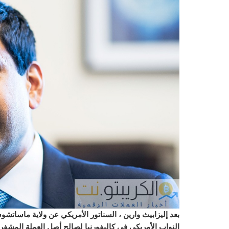
بعد إليزابيث وارين ، السناتور الأمريكي عن ولاية ماس
النواب الأمريكي في كاليفورنيا لصالح أصل العملة المشفرة.