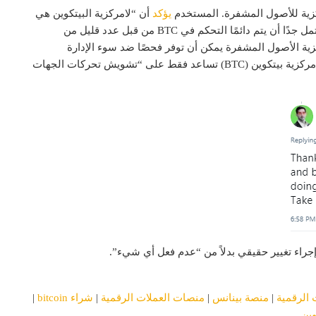
يؤكد
أن “لامركزية البيتكوين هي
فقط من الناحية النظرية.” وفقًا لهذا المستخدم ، من المحتمل جدًا أن يتم دائمًا التحكم في BTC من قبل عدد قليل من
كزية الأصول المشفرة يمكن أن توفر فحصًا ضد سوء الإدارة
الاقتصادية ، لا يوافق المستخدم. بدلاً من ذلك ، يدعي أن لامركزية بيتكوين (BTC) تساعد فقط على “تشويش تحركات الجهات
 الرقمية
|
منصة بينانس
|
منصات العملات الرقمية
|
شراء bitcoin
|
وين