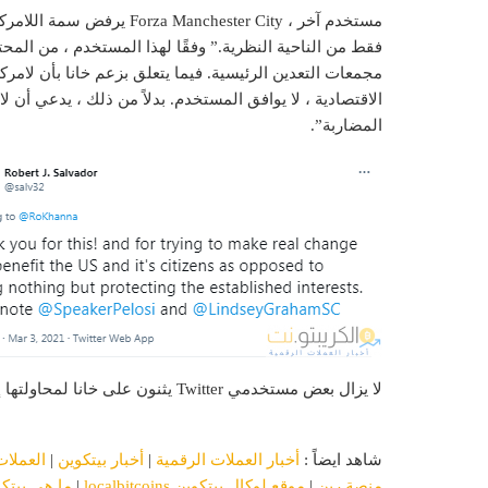
مستخدم آخر ، Forza Manchester City يرفض سمة اللامركزية للأصول المشفرة. المستخدم
مجمعات التعدين الرئيسية. فيما يتعلق بزعم خانا بأن لامر
المضاربة”.
لا يزال بعض مستخدمي Twitter يثنون على خانا لمحاولتها إجراء تغيير حقيقي بدلاً من “عدم فعل أي شيء”.
شاهد ايضاً :
أخبار العملات الرقمية
|
أخبار بيتكوين
|
العملات
منصة رين
|
موقع لوكال بيتكوين localbitcoins
|
ما هي بيتك