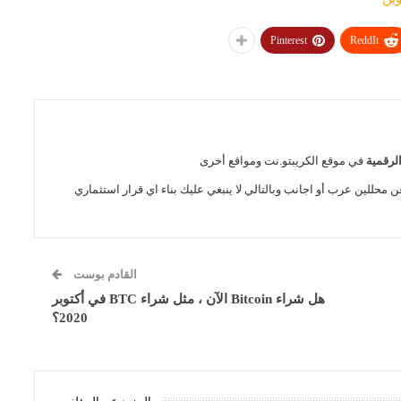
Pinterest
ReddIt
الرقمية
في موقع الكريبتو.نت ومواقع أخرى
ن محللين عرب أو اجانب وبالتالي لا ينبغي عليك بناء اي قرار استثماري
القادم بوست
هل شراء Bitcoin الآن ، مثل شراء BTC في أكتوبر
2020؟