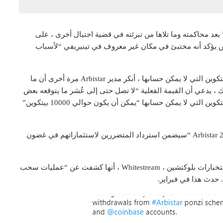
د محاكمته وما تلاها من تبرئته في قضية احتيال أخرى ، على
م أن فوينتيس يؤكد أنه مختبئ في مكان غير معروف في تينيريفي “لأسباب
من ناحية أخرى ، عندما سئل عن الرقم الفعلي لعملات البيتكوين التي لا يمكن حسابها ، أنكر مدير Arbistar مرة أخرى أن ما
ً من ذلك ، يدعي أن القيمة الفعلية “لا تصل حتى إلى عُشر ما يتوقعه بعض
المتأثرين”. وفقًا لفوينتيس ، فإن الرقم الفعلي لعملات البيتكوين التي لا يمكن حسابها “يمكن أن يكون حوالي 10000 بيتكوين”
أخيرًا ، يقول فوينتيس إنه يأمل في أن الإطلاق المقرر لـ Arbistar 2.0 “سيضمن استرداد المتضررين لاستثماراتهم في غضون
وفي الوقت نفسه ، في تطور آخر للقصة ، ادعت شركة استخبارات بلوكتشين ، Whitestream ، أنها كشفت عن “عمليات سحب