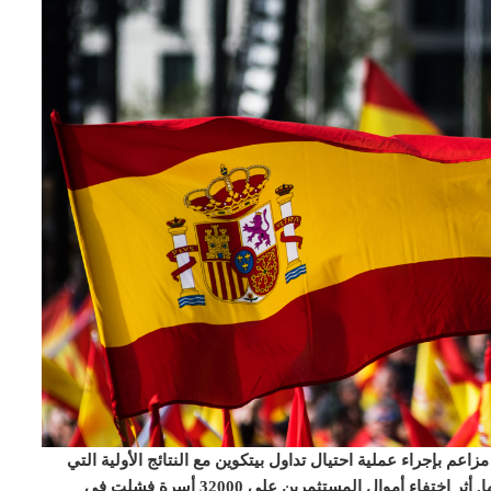
لادعاء الإسباني إنه يحقق مع Arbistar بشأن مزاعم بإجراء عملية احتيال تداول بيتكوين مع النتائج الأولية التي
تشير إلى أن أموال المستثمرين بمليار دولار لا يمكن حسابها. أثر اختفاء أموال المستثمرين على 32000 أسرة فشلت في