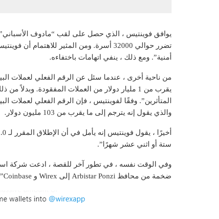
يوافق فوينتيس ، الذي حصل على لقب “مادوف الأسباني” بع
تضرر حوالي 32000 أسرة. ومن المثير للاهتما
أمنية”. ومع ذلك ، ينفي اتهامات باختفاءه.
يقرب من 1 مليار دولار من العملات المفقودة. وبدلا
والذي يقول إنه يترجم إلى ما يقرب من 103 مليون دولار.
ستة أو اثني عشر شهرًا”.
ضخمة من محافظ Arbistar Ponzi إلى Wirex و Coinbase”. حدث هذا في فبراير.