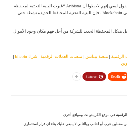
ومع ذلك ، بعد عمليات السحب الكبيرة في مارس 2020 ، يقول ليفي إنهم لاحظوا أن Aribistar “غيرت البنية التحتية لمحفظة
Blockchain من أجل الحصول على مزيد من الخصوصية على blockchain ، فإن البنية التحتية للمحافظ الجديدة نشطة حتى
حليل هيكل المحفظة الجديد للشركة من أجل فهم مكان وجود الأموال
 الرقمية
|
منصة بينانس
|
منصات العملات الرقمية
|
شراء bitcoin
|
وين
Pinterest
ReddIt
الرقمية
في موقع الكريبتو.نت ومواقع أخرى
ن محللين عرب أو اجانب وبالتالي لا ينبغي عليك بناء اي قرار استثماري