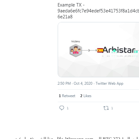
“تم إرسال ما يقدر بـ 272.6 BTC إلى Coinbase.com ، وتم إرسال 272.1 BTC إلى Wirexapp.com خلال هذا الشهر (فبراير). تم