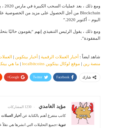
اليوم – أكتوبر 2020.”
ومع ذلك ، يقول الرئيس التنفيذي إنهم “يقومون حاليًا بت
المفقودة”.
شاهد ايضاً :
أخبار العملات الرقمية
|
أخبار بيتكوين
|
العملات
منصة رين
|
موقع لوكال بيتكوين localbitcoins
|
ما هي بيتك
Google+
Twitter
Facebook
شارك
مؤيد الغامدي
1230 المشاركات
كاتب متفرغ أهتم بالكتابة عن
أخبار العملات 
تنوية :
جميع التحليلات التي انشرها هي نقلاً ع