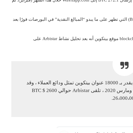
لدعم المطالبات ، توفر Whitestream البيانات (Bitinfocharts) التي تظهر على ما يبدو “المبالغ النقدية” في البورصات فورًا بعد
أخبر الرئيس التنفيذي لشركة استخبارات blockchain ، Itsik Levy موقع بيتكوين أنه بعد تحليل نشاط Arbistar على
في تلك الفترة الزمنية ، كان لدى Arbistar ما يقدر بـ 18000 عنوان بيتكوين تمثل ودائع العملاء ، وقد
شاركوا في 17500 معاملة. بين يوليو 2019 ومارس 2020 ، تلقى Arbistar حوالي 2600 BTC $
26،000،00