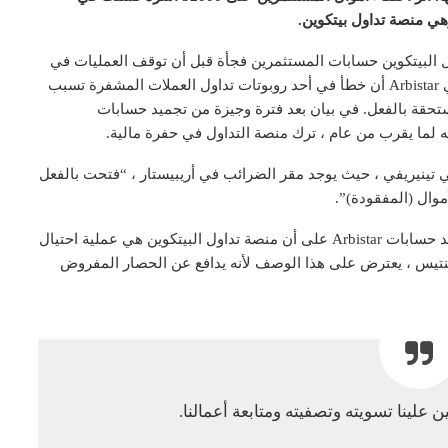
د أن جمدت منصة تداول البيتكوين حسابات المستثمرين فجأة قبل أن توقف العمليات في
سبتمبر. في ذلك الوقت ، ادعى المسؤولون التنفيذيون في Arbistar أن خطأ في أحد روبوتات تداول العملات المشفرة تسبب
مستحقة بالفعل. في بيان بعد فترة وجيزة من تجميد حسابات
 في تينيريفي ، حيث يوجد مقر الضرائب في أريبيستار ، “فتحت بالفعل
موال (المفقودة)”.
وفي الوقت نفسه ، يصر بعض المستثمرين المتأثرين بتجميد حسابات Arbistar على أن منصة تداول البيتكوين هي عملية احتيال
مدير ومالك Arbistar ، سانتياغو فوينتيس ، يعترض على هذا الوصف لأنه يدافع عن الحصار المفروض
 علينا تسويته وتصفيته ومتابعة أعمالنا.