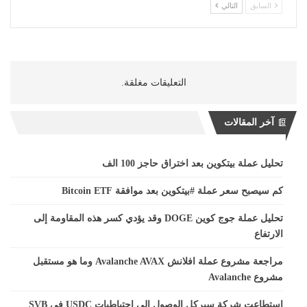
السابق
التالي
التعليقات مغلقة.
آخر المقالات
تحليل عملة بيتكوين بعد اختراق حاجز 100 الف
كم سيصبح سعر عملة #بيتكوين بعد موافقة Bitcoin ETF
تحليل عملة جوج كوين DOGE وقد يؤدي كسر هذه المقاومة إلى
الارتفاع
مراجعة مشروع عملة افلانش Avalanche AVAX وما هو مستقبل
مشروع Avalanche
استطاعت شركة سيركل الوصول إلى احتياطيات USDC في SVB