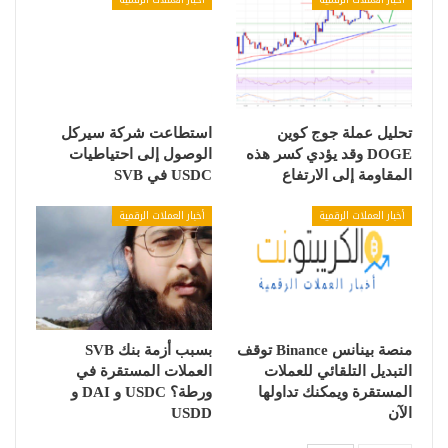
تحليل عملة جوج كوين
استطاعت شركة سيركل
DOGE وقد يؤدي كسر هذه
الوصول إلى احتياطيات
المقاومة إلى الارتفاع
USDC في SVB
أخبار العملات الرقمية
أخبار العملات الرقمية
منصة بينانس Binance توقف
بسبب أزمة بنك SVB
التبديل التلقائي للعملات
العملات المستقرة في
المستقرة ويمكنك تداولها
ورطة؟ USDC و DAI و
الآن
USDD