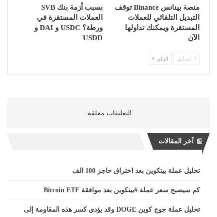
منصة بينانس Binance توقف
بسبب أزمة بنك SVB
التبديل التلقائي للعملات
العملات المستقرة في
المستقرة ويمكنك تداولها
ورطة؟ USDC و DAI و
الآن
USDD
السابق
التالي
التعليقات مغلقة.
آخر المقالات
تحليل عملة بيتكوين بعد اختراق حاجز 100 الف
كم سيصبح سعر عملة #بيتكوين بعد موافقة Bitcoin ETF
تحليل عملة جوج كوين DOGE وقد يؤدي كسر هذه المقاومة إلى