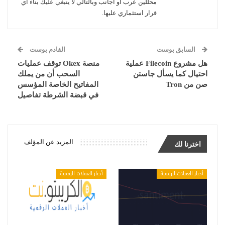
محللين عرب أو اجانب وبالتالي لا ينبغي عليك بناء اي
قرار استثماري عليها.
السابق بوست
القادم بوست
هل مشروع Filecoin عملية
منصة Okex توقف عمليات
احتيال كما يسأل جاستن
السحب أن من يملك
صن من Tron
المفاتيح الخاصة المؤسس
في قبضة الشرطة تفاصيل
المزيد عن المؤلف
اخترنا لك
أخبار العملات الرقمية
أخبار العملات الرقمية